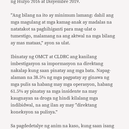
ng Hulyo 2016 at Disyembre 2019.
“Ang bilang na ito ay minimum lamang: dahil ang
mga magulang at mga kamag-anak ay madalas na
natatakot sa paghihiganti para mag-ulat o
tumestigo, malamang na ang aktwal na mga bilang
ay mas mataas,” ayon sa ulat.
Ibinatay ng OMCT at CLDRC ang kanilang
imbestigasyon sa impormasyon na direktang
nakalap kung saan pinatay ang mga bata. Napag-
alaman na 38.5% ng mga pagpatay ay ginawa ng
mga pulis sa habang may mga operasyon, habang
61.5% ay pinatay sa mga insidente na may
kaugnayan sa droga ng hindi kilalang mga
indibidwal, na ang ilan ay may “direktang
koneksyon sa pulisya.”
Sa pagdedetalye ng anim na kaso, kung saan isang