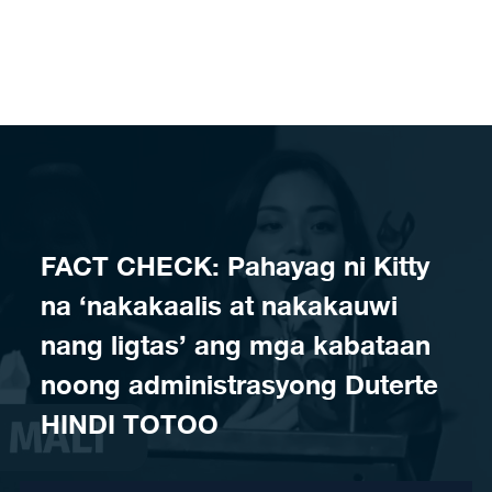
Skip to content
FACT CHECK: Pahayag ni Kitty
na ‘nakakaalis at nakakauwi
nang ligtas’ ang mga kabataan
noong administrasyong Duterte
HINDI TOTOO