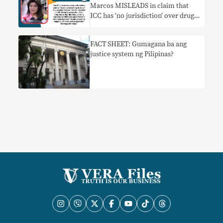
Marcos MISLEADS in claim that
ICC has ‘no jurisdiction’ over drug
war probe since PH has
‘functioning’ courts
FACT SHEET: Gumagana ba ang
justice system ng Pilipinas?