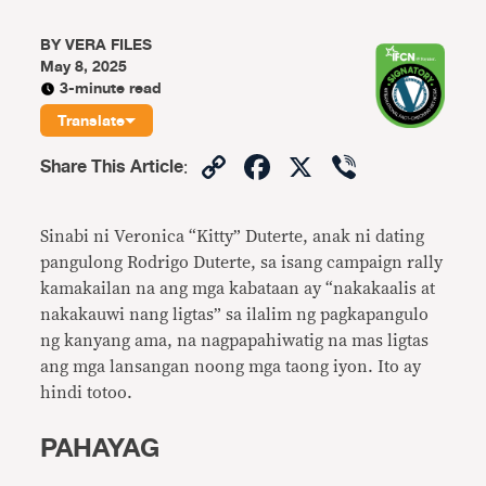
BY
VERA FILES
May 8, 2025
3-minute read
Translate
Copy
Facebook
X
Viber
Share This Article
:
Link
Sinabi ni Veronica “Kitty” Duterte, anak ni dating
pangulong Rodrigo Duterte, sa isang campaign rally
kamakailan na ang mga kabataan ay “nakakaalis at
nakakauwi nang ligtas” sa ilalim ng pagkapangulo
ng kanyang ama, na nagpapahiwatig na mas ligtas
ang mga lansangan noong mga taong iyon. Ito ay
hindi totoo.
PAHAYAG