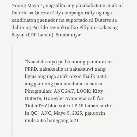
Noong Mayo 4, nagsalita ang pinakabatang anak ni
Duterte sa Quezon City campaign rally ng mga
kandidatong senador na suportado ni Duterte sa
ilalim ng Partido Demokratiko Pilipino-Lakas ng
Bayan (PDP-Laban). Sinabi niya:
“Naaalala niyo po ba noong panahon ni
PRRD, nakakaalis at nakakauwi nang
ligtas ang mga anak niyo? Ibalik natin
ang ganoong pamamahala sa bansa.
Pinagmulan: ANC 24/7, LOOK: Kitty
Duterte, Honeylet Avanceña call for
‘DuterTen’ bloc vote at PDP-Laban sortie
in QC | ANC, Mayo 5, 2025,
panoorin
mula 5:06 hanggang 5:21