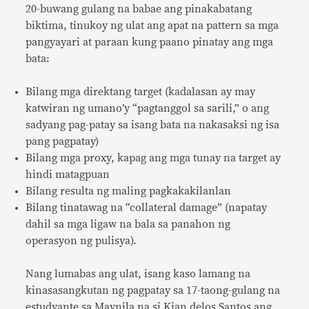
20-buwang gulang na babae ang pinakabatang
biktima, tinukoy ng ulat ang apat na pattern sa mga
pangyayari at paraan kung paano pinatay ang mga
bata:
Bilang mga direktang target (kadalasan ay may
katwiran ng umano’y “pagtanggol sa sarili,” o ang
sadyang pag-patay sa isang bata na nakasaksi ng isa
pang pagpatay)
Bilang mga proxy, kapag ang mga tunay na target ay
hindi matagpuan
Bilang resulta ng maling pagkakakilanlan
Bilang tinatawag na “collateral damage” (napatay
dahil sa mga ligaw na bala sa panahon ng
operasyon ng pulisya).
Nang lumabas ang ulat, isang kaso lamang na
kinasasangkutan ng pagpatay sa 17-taong-gulang na
estudyante sa Maynila na si Kian delos Santos ang