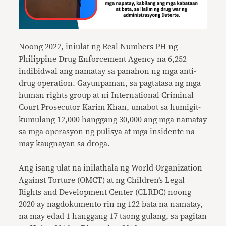
Noong 2022, iniulat ng Real Numbers PH ng
Philippine Drug Enforcement Agency na 6,252
indibidwal ang namatay sa panahon ng mga anti-
drug operation. Gayunpaman, sa pagtatasa ng mga
human rights group at ni International Criminal
Court Prosecutor Karim Khan, umabot sa humigit-
kumulang 12,000 hanggang 30,000 ang mga namatay
sa mga operasyon ng pulisya at mga insidente na
may kaugnayan sa droga.
Ang isang ulat na inilathala ng World Organization
Against Torture (OMCT) at ng Children’s Legal
Rights and Development Center (CLRDC) noong
2020 ay nagdokumento rin ng 122 bata na namatay,
na may edad 1 hanggang 17 taong gulang, sa pagitan