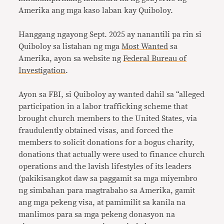
Amerika ang mga kaso laban kay Quiboloy.
Hanggang ngayong Sept. 2025 ay nanantili pa rin si
Quiboloy sa listahan ng mga
Most Wanted
sa
Amerika, ayon sa website ng
Federal Bureau of
Investigation
.
Ayon sa FBI, si Quiboloy ay wanted dahil sa “alleged
participation in a labor trafficking scheme that
brought church members to the United States, via
fraudulently obtained visas, and forced the
members to solicit donations for a bogus charity,
donations that actually were used to finance church
operations and the lavish lifestyles of its leaders
(pakikisangkot daw sa paggamit sa mga miyembro
ng simbahan para magtrabaho sa Amerika, gamit
ang mga pekeng visa, at pamimilit sa kanila na
manlimos para sa mga pekeng donasyon na