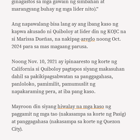
ginagastos sa mga gawain ng simbahan at
marangyang buhay ng mga lider nito).”
Ang napawalang-bisa lang ay ang ibang kaso ng
kapwa akusado ni Quiboloy at lider din ng KOJC na
si Marissa Dueñas, na nakipag-
areglo
noong Oct.
2024 para sa mas magaang parusa.
Noong Nov. 10, 2021 ay ipinaaresto ng korte ng
California si Quiboloy pagtapos siyang makasuhan
dahil sa pakikipagsabwatan sa panggagahasa,
panloloko, pamimilit, pamumuslit ng
napakaraming pera, at iba pang kaso.
Mayroon din siyang
hiwalay na mga kaso
ng
paggamit ng mga tao (nakasampa sa korte ng Pasig)
at panggagahasa (nakasampa sa korte ng Quezon
City).