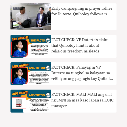
Early campaigning in prayer rallies
for Duterte, Quiboloy followers
FACT CHECK: VP Duterte’s claim
that Quiboloy hunt is about
religious freedom misleads
FACT CHECK: Pahayag ni VP
Duterte na tungkol sa kalayaan sa
relihiyon ang pagtugis kay Quiboloy
nakapanliligaw
FACT CHECK: MALI-MALI ang ulat
ng SMNI sa mga kaso laban sa KOJC
manager