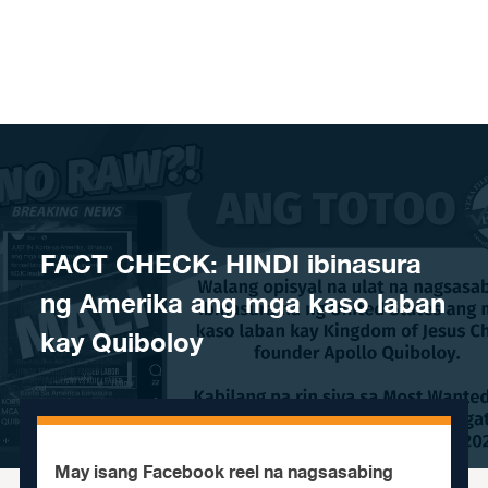
Skip to content
FACT CHECK: HINDI ibinasura
ng Amerika ang mga kaso laban
kay Quiboloy
May isang Facebook reel na nagsasabing