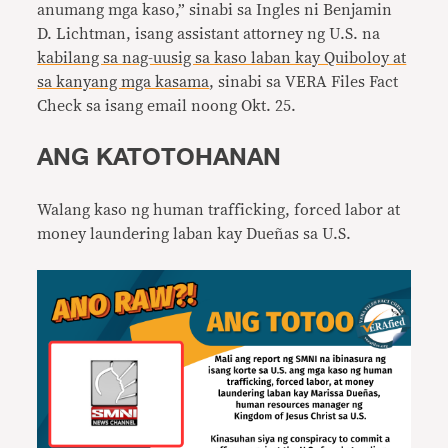
anumang mga kaso,” sinabi sa Ingles ni Benjamin
D. Lichtman, isang assistant attorney ng U.S. na
kabilang sa nag-uusig sa kaso laban kay Quiboloy at
sa kanyang mga kasama
, sinabi sa VERA Files Fact
Check sa isang email noong Okt. 25.
ANG KATOTOHANAN
Walang kaso ng human trafficking, forced labor at
money laundering laban kay Dueñas sa U.S.