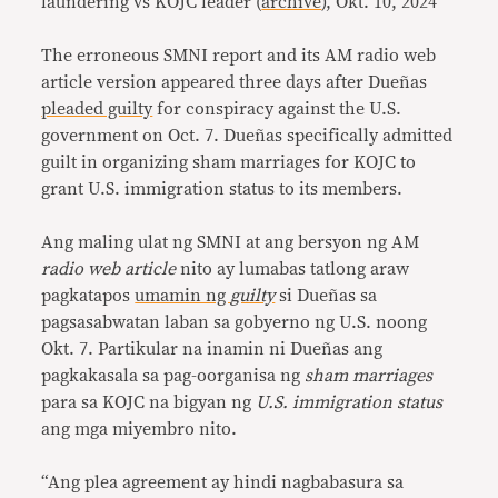
laundering vs KOJC leader (
archive
), Okt. 10, 2024
The erroneous SMNI report and its AM radio web
article version appeared three days after Dueñas
pleaded guilty
for conspiracy against the U.S.
government on Oct. 7. Dueñas specifically admitted
guilt in organizing sham marriages for KOJC to
grant U.S. immigration status to its members.
Ang maling ulat ng SMNI at ang bersyon ng AM
radio web article
nito ay lumabas tatlong araw
pagkatapos
umamin ng
guilty
si Dueñas sa
pagsasabwatan laban sa gobyerno ng U.S. noong
Okt. 7. Partikular na inamin ni Dueñas ang
pagkakasala sa pag-oorganisa ng
sham marriages
para sa KOJC na bigyan ng
U.S. immigration status
ang mga miyembro nito.
“Ang plea agreement ay hindi nagbabasura sa