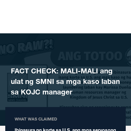
Skip to content
FACT CHECK: MALI-MALI ang
ulat ng SMNI sa mga kaso laban
sa KOJC manager
WHAT WAS CLAIMED
Ibinasura ng korte sa U.S. ang mga seryosong