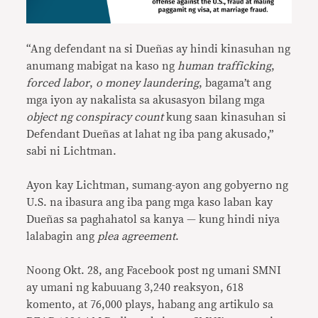
“Ang defendant na si Dueñas ay hindi kinasuhan ng
anumang mabigat na kaso ng
human trafficking
,
forced labor
,
o money laundering
, bagama’t ang
mga iyon ay nakalista sa akusasyon bilang mga
object ng conspiracy count
kung saan kinasuhan si
Defendant Dueñas at lahat ng iba pang akusado,”
sabi ni Lichtman.
Ayon kay Lichtman, sumang-ayon ang gobyerno ng
U.S. na ibasura ang iba pang mga kaso laban kay
Dueñas sa paghahatol sa kanya — kung hindi niya
lalabagin ang
plea agreement
.
Noong Okt. 28, ang Facebook post ng umani SMNI
ay umani ng kabuuang 3,240 reaksyon, 618
komento, at 76,000 plays, habang ang artikulo sa