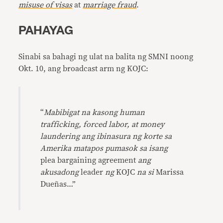
misuse of visas
at
marriage fraud
.
PAHAYAG
Sinabi sa bahagi ng ulat na balita ng SMNI noong
Okt. 10, ang broadcast arm ng KOJC:
“
Mabibigat na kasong human
trafficking, forced labor, at money
laundering ang ibinasura ng korte sa
Amerika matapos pumasok sa isang
plea bargaining agreement
ang
akusadong
leader
ng
KOJC
na si
Marissa
Dueñas…”