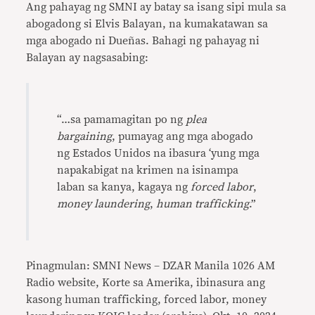
Ang pahayag ng SMNI ay batay sa isang sipi mula sa
abogadong si Elvis Balayan, na kumakatawan sa
mga abogado ni Dueñas. Bahagi ng pahayag ni
Balayan ay nagsasabing:
“…sa pamamagitan po ng
plea
bargaining
, pumayag ang mga abogado
ng Estados Unidos na ibasura ‘yung mga
napakabigat na krimen na isinampa
laban sa kanya, kagaya ng
forced labor
,
money laundering
,
human trafficking
.”
Pinagmulan: SMNI News – DZAR Manila 1026 AM
Radio website, Korte sa Amerika, ibinasura ang
kasong human trafficking, forced labor, money