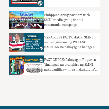
Oxford
Philippine Army partners with
SMNI media group in anti-
communist campaign
VERA FILES FACT CHECK: SMNI
anchor gumana ng WALANG
BASEHAN na pahayag na bahagi ng
CPP-NPA-NDF ang PhilStar.com
editor, NUJP
FACT CHECK: Pahayag ni Roque sa
‘tinanggal’ na prangkisa ng SMNI
nakapanliligaw, mga ‘nakakulong’
na anchor kulang sa konteksto