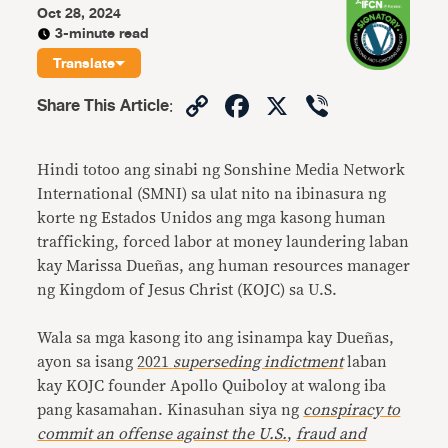
Oct 28, 2024
3-minute read
Translate
Copy
Facebook
X
Viber
Share This Article
:
Link
Hindi totoo ang sinabi ng Sonshine Media Network
International (SMNI) sa ulat nito na ibinasura ng
korte ng Estados Unidos ang mga kasong human
trafficking, forced labor at money laundering laban
kay Marissa Dueñas, ang human resources manager
ng Kingdom of Jesus Christ (KOJC) sa U.S.
Wala sa mga kasong ito ang isinampa kay Dueñas,
ayon sa isang
2021
superseding indictment
laban
kay KOJC founder Apollo Quiboloy at walong iba
pang kasamahan. Kinasuhan siya ng
conspiracy to
commit an offense against the U.S.
,
fraud and