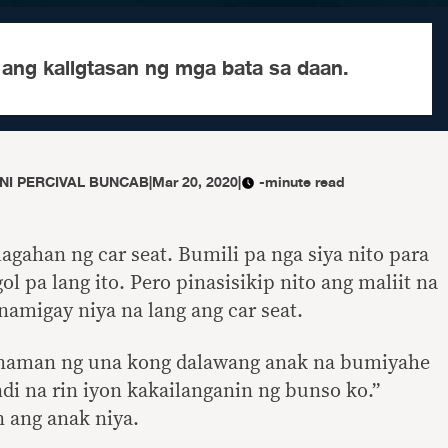
 ang kaligtasan ng mga bata sa daan.
N NI PERCIVAL BUNCAB
|
Mar 20, 2020
|
-minute read
agahan ng car seat. Bumili pa nga siya nito para
l pa lang ito. Pero pinasisikip nito ang maliit na
namigay niya na lang ang car seat.
a naman ng una kong dalawang anak na bumiyahe
ndi na rin iyon kakailanganin ng bunso ko.”
 ang anak niya.