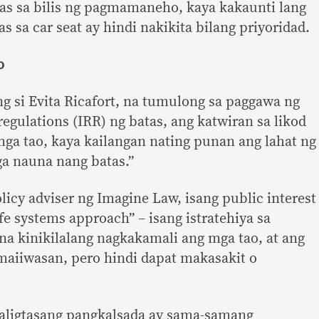
tas sa bilis ng pagmamaneho, kaya kakaunti lang
s sa car seat ay hindi nakikita bilang priyoridad.
o
g si Evita Ricafort, na tumulong sa paggawa ng
egulations (IRR) ng batas, ang katwiran sa likod
ga tao, kaya kailangan nating punan ang lahat ng
ga nauna nang batas.”
licy adviser ng Imagine Law, isang public interest
fe systems approach” – isang istratehiya sa
na kinikilalang nagkakamali ang mga tao, at ang
maiiwasan, pero hindi dapat makasakit o
 kaligtasang pangkalsada ay sama-samang