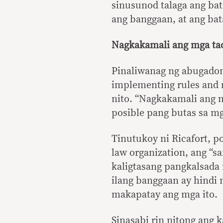
sinusunod talaga ang ba
ang banggaan, at ang bata
Nagkakamali ang mga ta
Pinaliwanag ng abugadon
implementing rules and r
nito. “Nagkakamali ang m
posible pang butas sa m
Tinutukoy ni Ricafort, po
law organization, ang “sa
kaligtasang pangkalsada 
ilang banggaan ay hindi 
makapatay ang mga ito.
Sinasabi rin nitong ang