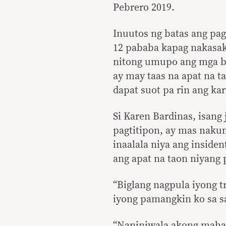
Pebrero 2019.
Inuutos ng batas ang pa
12 pababa kapag nakasak
nitong umupo ang mga ba
ay may taas na apat na t
dapat suot pa rin ang ka
Si Karen Bardinas, isang
pagtitipon, ay mas naku
inaalala niya ang insid
ang apat na taon niyang
“Biglang nagpula iyong t
iyong pamangkin ko sa sa
“Naniniwala akong mahala