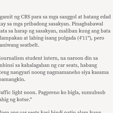
ggamit ng CRS para sa mga sanggol at batang edad
ay sa mga pribadong sasakyan. Pinagbabawal
ta sa harap ng sasakyan, maliban kung ang bata
alampakan at labing-isang pulgada (4’11”), pero
raniwang seatbelt.
 journalism student intern, na naroon din sa
mbinsi sa kahalagahan ng car seats, habang
enteng nangyari noong nagmamaneho siya kasama
 pamangkin.
raffic light noon. Pagpreno ko bigla, sumubsob
hig ng kotse.”
ga ang car seats kasi hindi natin alam kung