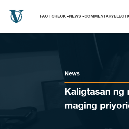
Skip to content
FACT CHECK
NEWS
COMMENTARY
ELECTI
News
Kaligtasan ng
maging priyor