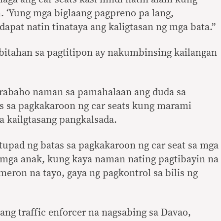
 ‘Yung mga biglaang pagpreno pa lang,
dapat natin tinataya ang kaligtasan ng mga bata.”
mbitahan sa pagtitipon ay nakumbinsing kailangan
trabaho naman sa pamahalaan ang duda sa
s sa pagkakaroon ng car seats kung marami
a kailgtasang pangkalsada.
tupad ng batas sa pagkakaroon ng car seat sa mga
 mga anak, kung kaya naman nating pagtibayin na
meron na tayo, gaya ng pagkontrol sa bilis ng
sang traffic enforcer na nagsabing sa Davao,