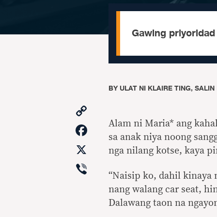
Gawing priyoridad
BY
ULAT NI KLAIRE TING, SALI
Copy
Link
Alam ni Maria* ang kahal
Facebook
sa anak niya noong sanggo
X
nga nilang kotse, kaya pi
Viber
“Naisip ko, dahil kinay
nang walang car seat, hi
Dalawang taon na ngayon