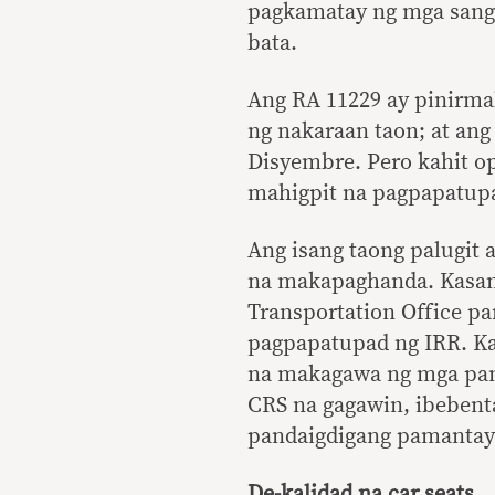
pagkamatay ng mga sangg
bata.
Ang RA 11229 ay pinirma
ng nakaraan taon; at an
Disyembre. Pero kahit o
mahigpit na pagpapatupa
Ang isang taong palugit
na makapaghanda. Kasam
Transportation Office pa
pagpapatupad ng IRR. Ka
na makagawa ng mga pam
CRS na gagawin, ibebent
pandaigdigang pamantaya
De-kalidad na car seats