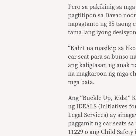
Pero sa pakikinig sa mga
pagtitipon sa Davao noon
napagtanto ng 35 taong 
tama lang iyong desisyon
“Kahit na masikip sa liko
car seat para sa bunso 
ang kaligtasan ng anak 
na magkaroon ng mga chil
mga bata.
Ang “Buckle Up, Kids!” 
ng IDEALS (Initiatives 
Legal Services) ay sina
paggamit ng car seats s
11229 o ang Child Safety