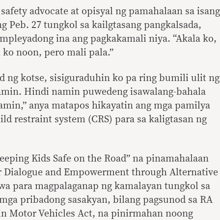
 safety advocate at opisyal ng pamahalaan sa isang
g Peb. 27 tungkol sa kailgtasang pangkalsada,
empleyadong ina ang pagkakamali niya. “Akala ko,
 ko noon, pero mali pala.”
d ng kotse, sisiguraduhin ko pa ring bumili ulit ng
namin. Hindi namin puwedeng isawalang-bahala
namin,” anya matapos hikayatin ang mga pamilya
d restraint system (CRS) para sa kaligtasan ng
Keeping Kids Safe on the Road” na pinamahalaan
for Dialogue and Empowerment through Alternative
gawa para magpalaganap ng kamalayan tungkol sa
a mga pribadong sasakyan, bilang pagsunod sa RA
 in Motor Vehicles Act, na pinirmahan noong