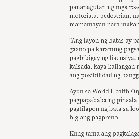
pananagutan ng mga road
motorista, pedestrian, 
mamamayan para makamit
“Ang layon ng batas ay pa
gaano pa karaming pagsas
pagbibigay ng lisensiya,
kalsada, kaya kailangan
ang posibilidad ng bangg
Ayon sa World Health Org
pagpapababa ng pinsala a
pagtilapon ng bata sa l
biglang pagpreno.
Kung tama ang pagkalaga