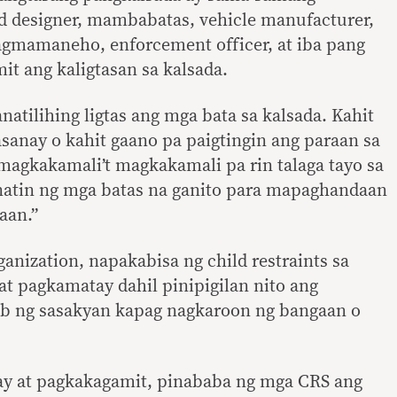
 designer, mambabatas, vehicle manufacturer,
nagmamaneho, enforcement officer, at iba pang
 ang kaligtasan sa kalsada.
natilihing ligtas ang mga bata sa kalsada. Kahit
anay o kahit gaano pa paigtingin ang paraan sa
 magkakamali’t magkakamali pa rin talaga tayo sa
 natin ng mga batas na ganito para mapaghandaan
aan.”
anization, napakabisa ng child restraints sa
t pagkamatay dahil pinipigilan nito ang
oob ng sasakyan kapag nagkaroon ng bangaan o
y at pagkakagamit, pinababa ng mga CRS ang