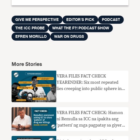
GIVE ME PERSPECTIVE
EDITOR'S PICK
PODCAST
THE ICC PROBE
WHAT THE F?! PODCAST SHOW
EFREN MORILLO
WAR ON DRUGS
More Stories
VERA FILES FACT CHECK
YEARENDER: Six most repeated
lies creeping into public sphere in
2022
VERA FILES FACT CHECK: Hamon
ni Remulla sa ICC na ipakita ang
‘pattern’ ng mga pagpatay sa giyera
sa droga nangangailangan ng
konteksto