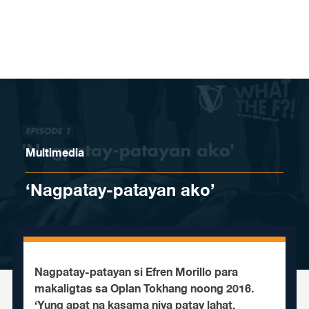
Skip to content
Multimedia
‘Nagpatay-patayan ako’
Nagpatay-patayan si Efren Morillo para
makaligtas sa Oplan Tokhang noong 2016.
‘Yung apat na kasama niya patay lahat.