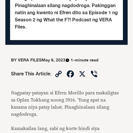
Pinaghinalaan silang nagdodroga. Pakinggan
natin ang kwento ni Efren dito sa Episode 1 ng
Season 2 ng What the F?! Podcast ng VERA
Files.
BY
VERA FILES
May 9, 2023
1-minute read
Copy
Facebook
X
Viber
Share This Article
:
Link
Nagpatay-patayan si Efren Morillo para makaligtas
sa Oplan Tokhang noong 2016. ‘Yung apat na
kasama niya patay lahat. Pinaghinalaan silang
nagdodroga.
Kamakailan lang, sabi ng korte hindi siya