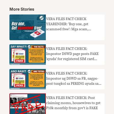
More Stories
VERA FILES FACT CHECK
YEARENDER: ‘Buy one, get
scammed free’: Mga scam,
nagkalat sa social media nitong
2022
VERA FILES FACT CHECK:
Impostor DSWD page posts FAKE
‘ayuda’ for registered SIM card
users
VERA FILES FACT CHECK:
Impostor ng DSWD sa FB, nagpo-
post tungkol sa PEKENG ayuda sa
mga nag-register ng SIM
VERA FILES FACT CHECK: Post
claiming moms, housewives to get
P10k monthly from gov’t is FAKE