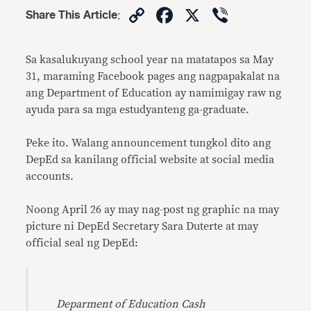
Copy
Facebook
X
Viber
Share This Article
:
Link
Sa kasalukuyang school year na matatapos sa May
31, maraming Facebook pages ang nagpapakalat na
ang Department of Education ay namimigay raw ng
ayuda para sa mga estudyanteng ga-graduate.
Peke ito. Walang announcement tungkol dito ang
DepEd sa kanilang official website at social media
accounts.
Noong April 26 ay may nag-post ng graphic na may
picture ni DepEd Secretary Sara Duterte at may
official seal ng DepEd:
Deparment of Education Cash