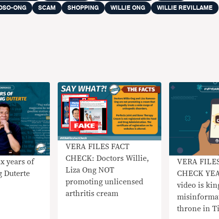
OSO-ONG
SCAM
SHOPPING
WILLIE ONG
WILLIE REVILLAME
VERA FILES FACT
CHECK: Doctors Willie,
x years of
VERA FILE
Liza Ong NOT
g Duterte
CHECK YEA
promoting unlicensed
video is kin
arthritis cream
misinformat
throne in T