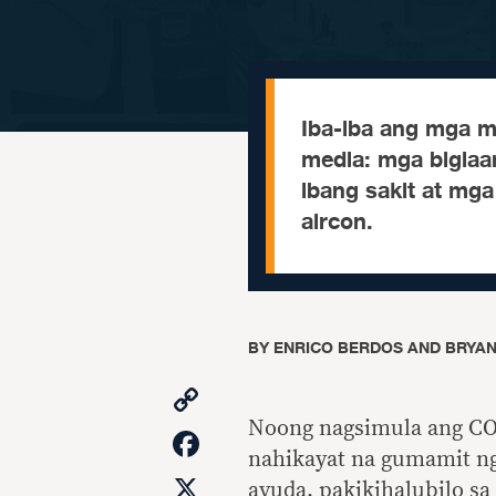
Iba-iba ang mga m
media: mga biglaa
ibang sakit at mga
aircon.
BY
ENRICO BERDOS AND BRYA
Copy
Link
Noong nagsimula ang CO
Facebook
nahikayat na gumamit ng
X
ayuda, pakikihalubilo sa