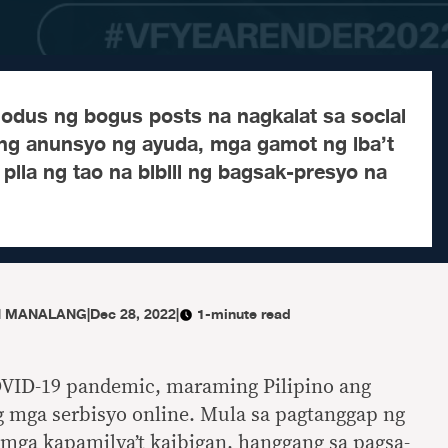
odus ng bogus posts na nagkalat sa social
ng anunsyo ng ayuda, mga gamot ng iba’t
 pila ng tao na bibili ng bagsak-presyo na
N MANALANG
|
Dec 28, 2022
|
1-minute read
VID-19 pandemic, maraming Pilipino ang
 mga serbisyo online. Mula sa pagtanggap ng
 mga kapamilya’t kaibigan, hanggang sa pagsa-