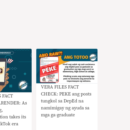
VERA FILES FACT
CHECK: PEKE ang posts
S FACT
tungkol sa DepEd na
RENDER: As
namimigay ng ayuda sa
g,
mga ga-graduate
ion takes its
ikTok era