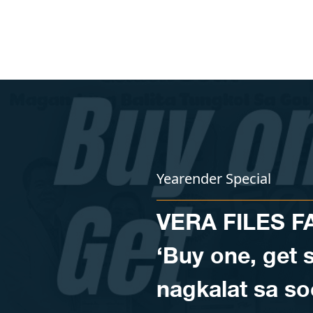
Skip to content
Yearender Special
VERA FILES 
‘Buy one, get
nagkalat sa so