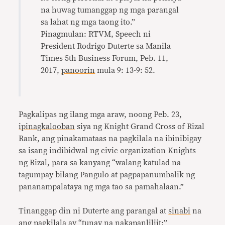
na huwag tumanggap ng mga parangal
sa lahat ng mga taong ito.”
Pinagmulan: RTVM, Speech ni
President Rodrigo Duterte sa Manila
Times 5th Business Forum, Peb. 11,
2017,
panoorin
mula 9: 13-9: 52.
Pagkalipas ng ilang mga araw, noong Peb. 23,
ipinagkalooban
siya ng Knight Grand Cross of Rizal
Rank, ang pinakamataas na pagkilala na ibinibigay
sa isang indibidwal ng civic organization Knights
ng Rizal, para sa kanyang “walang katulad na
tagumpay bilang Pangulo at pagpapanumbalik ng
pananampalataya ng mga tao sa pamahalaan.”
Tinanggap din ni Duterte ang parangal at
sinabi
na
ang pagkilala ay “tunay na nakapanliliit:”