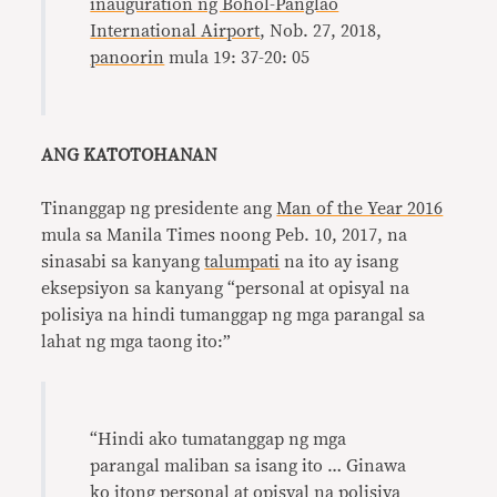
inauguration ng Bohol-Panglao
International Airport
, Nob. 27, 2018,
panoorin
mula 19: 37-20: 05
ANG KATOTOHANAN
Tinanggap ng presidente ang
Man of the Year 2016
mula sa Manila Times noong Peb. 10, 2017, na
sinasabi sa kanyang
talumpati
na ito ay isang
eksepsiyon sa kanyang “personal at opisyal na
polisiya na hindi tumanggap ng mga parangal sa
lahat ng mga taong ito:”
“Hindi ako tumatanggap ng mga
parangal maliban sa isang ito … Ginawa
ko itong personal at opisyal na polisiya