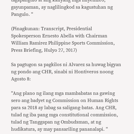
tagapangulo at ang kanyang mga miyembro,
gayunpaman, ay naglilingkod sa kagustuhan ng
Pangulo. “
(Pinagkunan: Transcript, Presidential
Spokesperson Ernesto Abella with Chairman
William Ramirez Philippine Sports Commission,
Press Briefing, Hulyo 27, 2017)
Sa pagtugon sa pagkilos ni Alvarez sa huwag bigyan
ng pondo ang CHR, sinabi ni Hontiveros noong
Agosto 8:
“Ang plano ng ilang mga mambabatas na gawing
sero ang badyet ng Commission on Human Rights
para sa 2018 ay labag sa saligang-batas. Ang CHR,
tulad ng iba pang mga constitutional commission,
tulad ng Tanggapan ng Ombudsman, at ng
hudikatura, ay may pansariling pananalapi. “