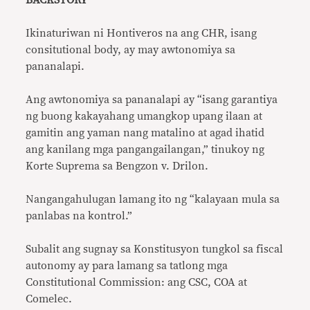
BACKSTORY
Ikinaturiwan ni Hontiveros na ang CHR, isang
consitutional body, ay may awtonomiya sa
pananalapi.
Ang awtonomiya sa pananalapi ay “isang garantiya
ng buong kakayahang umangkop upang ilaan at
gamitin ang yaman nang matalino at agad ihatid
ang kanilang mga pangangailangan,” tinukoy ng
Korte Suprema sa Bengzon v. Drilon.
Nangangahulugan lamang ito ng “kalayaan mula sa
panlabas na kontrol.”
Subalit ang sugnay sa Konstitusyon tungkol sa fiscal
autonomy ay para lamang sa tatlong mga
Constitutional Commission: ang CSC, COA at
Comelec.