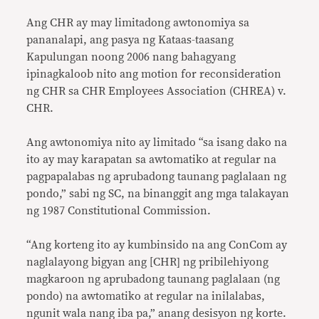
Ang CHR ay may limitadong awtonomiya sa
pananalapi, ang pasya ng Kataas-taasang
Kapulungan noong 2006 nang bahagyang
ipinagkaloob nito ang motion for reconsideration
ng CHR sa CHR Employees Association (CHREA) v.
CHR.
Ang awtonomiya nito ay limitado “sa isang dako na
ito ay may karapatan sa awtomatiko at regular na
pagpapalabas ng aprubadong taunang paglalaan ng
pondo,” sabi ng SC, na binanggit ang mga talakayan
ng 1987 Constitutional Commission.
“Ang korteng ito ay kumbinsido na ang ConCom ay
naglalayong bigyan ang [CHR] ng pribilehiyong
magkaroon ng aprubadong taunang paglalaan (ng
pondo) na awtomatiko at regular na inilalabas,
ngunit wala nang iba pa,” anang desisyon ng korte.