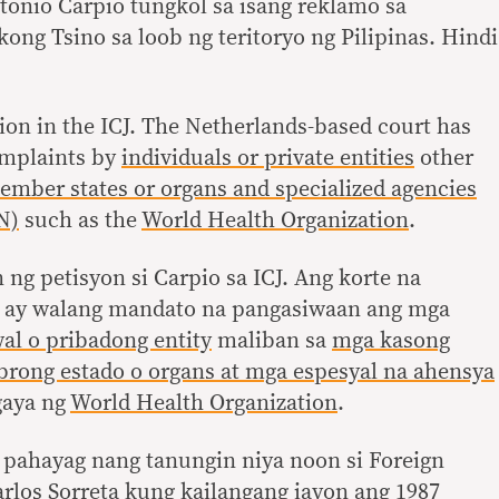
ntonio Carpio tungkol sa isang reklamo sa
ng Tsino sa loob ng teritoryo ng Pilipinas. Hindi
tion in the ICJ. The Netherlands-based court has
omplaints by
individuals or private entities
other
member states or organs and specialized agencies
N)
such as the
World Health Organization
.
ng petisyon si Carpio sa ICJ. Ang korte na
s ay walang mandato na pangasiwaan ang mga
al o pribadong entity
maliban sa
mga kasong
ong estado o organs at mga espesyal na ahensya
aya ng
World Health Organization
.
 pahayag nang tanungin niya noon si Foreign
arlos Sorreta kung kailangang iayon ang 1987