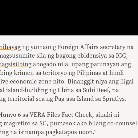
inihayag
ng yumaong Foreign Affairs secretary na
 magsusumite sila ng bagong ebidensiya sa ICC,
nagsisilbing
abogado nila, upang patunayan ang
ing krimen sa teritoryo ng Pilipinas at hindi
ive economic zone nito. Binanggit niya ang iligal
ial island-building ng China sa Subi Reef, na
g territorial sea ng Pag-asa Island sa Spratlys.
unyo 6 sa VERA Files Fact Check, sinabi ni
g magretiro sa SC, pumasok ako bilang co-counsel
ing na isinampa pagkatapos noon.”