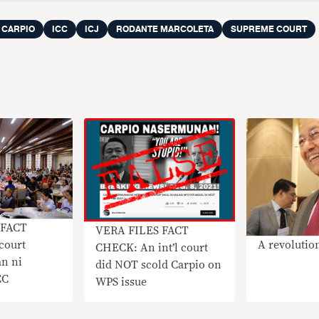
 CARPIO
ICC
ICJ
RODANTE MARCOLETA
SUPREME COURT
 FACT
VERA FILES FACT
A revoluti
court
CHECK: An int’l court
n ni
did NOT scold Carpio on
CC
WPS issue