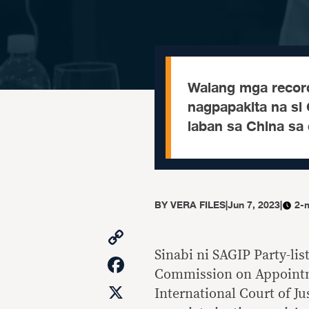
Walang mga record
nagpapakita na s
laban sa China sa 
BY
VERA FILES
|
Jun 7, 2023
|
2-
Copy
Link
Sinabi ni SAGIP Party-li
Facebook
Commission on Appointm
X
International Court of Ju