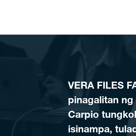
Skip to content
VERA FILES F
pinagalitan ng 
Carpio tungkol
isinampa, tula