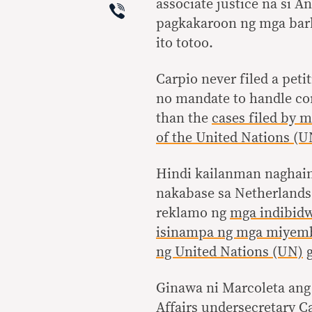
Viber
associate justice na si A
pagkakaroon ng mga barko
ito totoo.
Carpio never filed a peti
no mandate to handle c
than the
cases filed by 
of the United Nations (U
Hindi kailanman naghain 
nakabase sa Netherland
reklamo ng
mga indibidw
isinampa ng mga miyembr
ng United Nations (UN)
g
Ginawa ni Marcoleta ang
Affairs undersecretary C