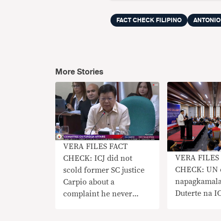
FACT CHECK FILIPINO
ANTONIO
More Stories
VERA FILES FACT
VERA FILES
CHECK: ICJ did not
CHECK: UN 
scold former SC justice
napagkamala
Carpio about a
Duterte na I
complaint he never
filed, as Marcoleta
claims