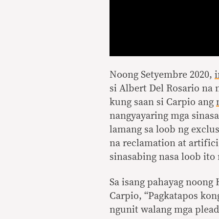
Noong Setyembre 2020,
si Albert Del Rosario na
kung saan si Carpio ang
nangyayaring mga sinasab
lamang sa loob ng exclus
na reclamation at artific
sinasabing nasa loob ito n
Sa isang pahayag noong H
Carpio, “Pagkatapos kon
ngunit walang mga plead