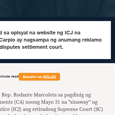
 sa opisyal na website ng ICJ na
i Carpio ay nagsampa ng anumang reklamo
disputes settlement court.
minute read
Basahin sa
INGLES
st Rep. Rodante Marcoleta sa pagdinig ng
ents (CA) noong Mayo 31 na “sinaway” ng
stice (ICJ) ang retiradong Supreme Court (SC)