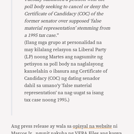
poll body seeking to cancel or deny the
Certificate of Candidacy (COC) of the
former senator over supposed ‘false
material representation’ stemming from
a 1995 tax case.
”
(Ilang mga grupo at personalidad na
may kilalang relasyon sa Liberal Party
(LP) noong Martes ang nagsumite ng
petisyon sa poll body na naglalayong
kanselahin o ibasura ang Certificate of
Candidacy (COC) ng dating senador
dahil sa umano’y ‘false material
representation’ na nag-uugat sa isang
tax case noong 1995.)
Ang press release ay wala sa
opisyal na website
ni
Marcos Jr., ngunit nakuha ng VERA Files ang kopya