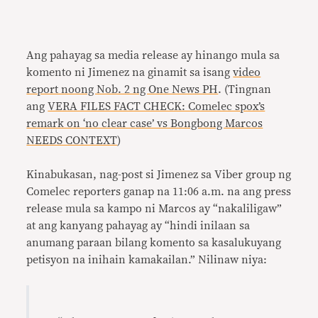
Ang pahayag sa media release ay hinango mula sa
komento ni Jimenez na ginamit sa isang
video
report noong Nob. 2 ng One News PH
. (Tingnan
ang
VERA FILES FACT CHECK: Comelec spox’s
remark on ‘no clear case’ vs Bongbong Marcos
NEEDS CONTEXT
)
Kinabukasan, nag-post si Jimenez sa Viber group ng
Comelec reporters ganap na 11:06 a.m. na ang press
release mula sa kampo ni Marcos ay “nakaliligaw”
at ang kanyang pahayag ay “hindi inilaan sa
anumang paraan bilang komento sa kasalukuyang
petisyon na inihain kamakailan.” Nilinaw niya: