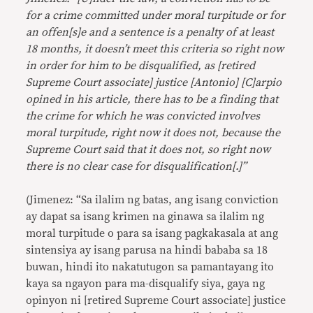
for a crime committed under moral turpitude or for
an offen[s]e and a sentence is a penalty of at least
18 months, it doesn’t meet this criteria so right now
in order for him to be disqualified, as [retired
Supreme Court associate] justice [Antonio] [C]arpio
opined in his article, there has to be a finding that
the crime for which he was convicted involves
moral turpitude, right now it does not, because the
Supreme Court said that it does not, so right now
there is no clear case for disqualification[.]”
(Jimenez: “Sa ilalim ng batas, ang isang conviction
ay dapat sa isang krimen na ginawa sa ilalim ng
moral turpitude o para sa isang pagkakasala at ang
sintensiya ay isang parusa na hindi bababa sa 18
buwan, hindi ito nakatutugon sa pamantayang ito
kaya sa ngayon para ma-disqualify siya, gaya ng
opinyon ni [retired Supreme Court associate] justice