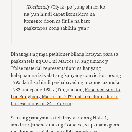
“
[D]efinitely
(Tiyak) po ‘yung sinabi ko
na ‘yun hindi dapat ikonsidera na
komento doon sa finile na kaso
pagkatapos kong sabihin ‘yun.”
Binanggit ng mga petitioner bilang batayan para sa
pagkansela ng COC ni Marcos Jr. ang umano’y
“false material representation” sa kanyang
kabiguan na isiwalat ang kanyang conviction noong
1995 dahil sa hindi pagbabayad ng income tax mula
1982 hanggang 1985. (Tingnan ang
Final decision to
bar Bongbong Marcos in 2022 nat’l elections due to
tax evasion is on SC – Carpio)
Sa isang panayam sa telebisyon noong Nob. 4,
sinabi
ni Jimenez na ang Comelec, sa pamamagitan