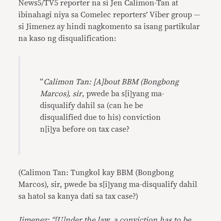
News5/TV5 reporter na si Jen Calimon-Tan at
ibinahagi niya sa Comelec reporters’ Viber group —
si Jimenez ay hindi nagkomento sa isang partikular
na kaso ng disqualification:
“
Calimon Tan: [A]bout BBM (Bongbong
Marcos), sir
, pwede ba s[i]yang ma-
disqualify dahil sa (can he be
disqualified due to his) conviction
n[i]ya before on tax case?
(Calimon Tan: Tungkol kay BBM (Bongbong
Marcos), sir, pwede ba s[i]yang ma-disqualify dahil
sa hatol sa kanya dati sa tax case?)
Jimenez: “[U]nder the law, a conviction has to be