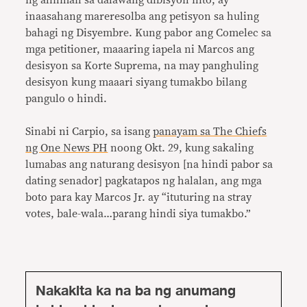
ng alinman sa dalawang dibisyon nito, ay
inaasahang mareresolba ang petisyon sa huling
bahagi ng Disyembre. Kung pabor ang Comelec sa
mga petitioner, maaaring iapela ni Marcos ang
desisyon sa Korte Suprema, na may panghuling
desisyon kung maaari siyang tumakbo bilang
pangulo o hindi.
Sinabi ni Carpio, sa isang
panayam sa The Chiefs
ng One News PH
noong Okt. 29, kung sakaling
lumabas ang naturang desisyon [na hindi pabor sa
dating senador] pagkatapos ng halalan, ang mga
boto para kay Marcos Jr. ay “ituturing na stray
votes, bale-wala…parang hindi siya tumakbo.”
Nakakita ka na ba ng anumang