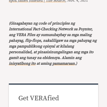
spox James Jimenez | The Source
, Nov. 4, 2021
(Ginagabayan ng code of principles ng
International Fact-Checking Network sa Poynter,
ang VERA Files ay sumusubaybay sa mga maling
pahayag, flip-flops, nakaliligaw na mga pahayag ng
mga pampublikong opisyal at kilalang
personalidad, at pinasisinungalingan ang mga ito
gamit ang tunay na ebidensya. Alamin ang
inisyatibong ito
at aming
pamamaraan
.)
Get VERAfied