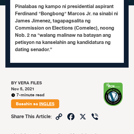
Pinalabas ng kampo ni presidential aspirant
Ferdinand "Bongbong" Marcos Jr. na sinabi ni
James Jimenez, tagapagsalita ng
Commission on Elections (Comelec), noong
Nob. 2 na "walang malinaw na batayan ang
petisyon na kanselahin ang kandidatura ng
dating senador.”
BY
VERA FILES
Nov 5, 2021
7-minute read
Basahin sa
INGLES
Copy
Facebook
X
Viber
Share This Article
:
Link