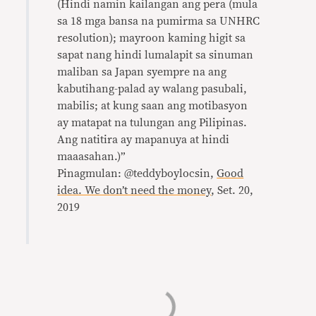
(Hindi namin kailangan ang pera (mula
sa 18 mga bansa na pumirma sa UNHRC
resolution); mayroon kaming higit sa
sapat nang hindi lumalapit sa sinuman
maliban sa Japan syempre na ang
kabutihang-palad ay walang pasubali,
mabilis; at kung saan ang motibasyon
ay matapat na tulungan ang Pilipinas.
Ang natitira ay mapanuya at hindi
maaasahan.)”
Pinagmulan: @teddyboylocsin,
Good
idea. We don’t need the money
, Set. 20,
2019