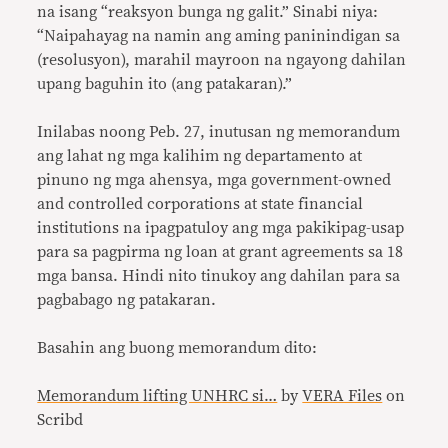
na isang “reaksyon bunga ng galit.” Sinabi niya:
“Naipahayag na namin ang aming paninindigan sa
(resolusyon), marahil mayroon na ngayong dahilan
upang baguhin ito (ang patakaran).”
Inilabas noong Peb. 27, inutusan ng memorandum
ang lahat ng mga kalihim ng departamento at
pinuno ng mga ahensya, mga government-owned
and controlled corporations at state financial
institutions na ipagpatuloy ang mga pakikipag-usap
para sa pagpirma ng loan at grant agreements sa 18
mga bansa. Hindi nito tinukoy ang dahilan para sa
pagbabago ng patakaran.
Basahin ang buong memorandum dito:
Memorandum lifting UNHRC si…
by
VERA Files
on
Scribd