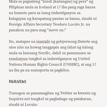
Mula sa pagsabing “hindi [kailangan] ng pera” ng
Pilipinas mula sa Iceland at 17 iba pang mga bansa
na bumoto para sa isang imbestigasyon sa
kalagayan ng karapatang pantao sa bansa, sinabi ni
Foreign Affairs Secretary Teodoro Locsin Jr. na
panahon na para mag “move on.”
Ito, matapos na
isantabi
ng gobyernong Duterte ang
utos nito na huwag tanggapin ang lahat ng tulong
mula sa bansang Nordic, dahil sa pamumuno sa
resolusyon
tungkol sa imbestigasyon ng United
Nations Human Rights Council (UNHRC), at ang 17
na iba pa na sumuporta sa pagkilos.
PAHAYAG
Tumugon sa pamamagitan ng Twitter sa kwento ng
Inquirer.net tungkol sa pagbabago ng patakaran,
sinabi ni Locsin: