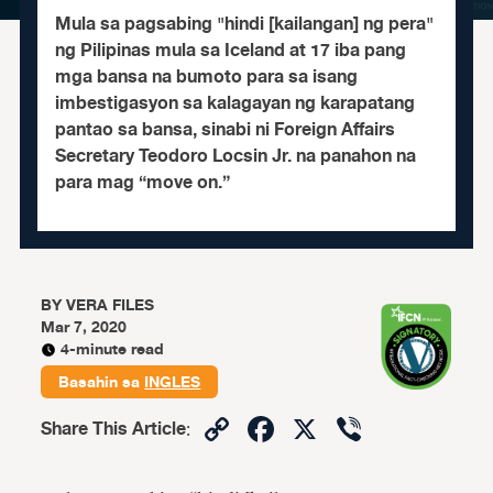
Mula sa pagsabing "hindi [kailangan] ng pera"
ng Pilipinas mula sa Iceland at 17 iba pang
mga bansa na bumoto para sa isang
imbestigasyon sa kalagayan ng karapatang
pantao sa bansa, sinabi ni Foreign Affairs
Secretary Teodoro Locsin Jr. na panahon na
para mag “move on.”
BY
VERA FILES
Mar 7, 2020
4-minute read
Basahin sa
INGLES
Copy
Facebook
X
Viber
Share This Article
:
Link