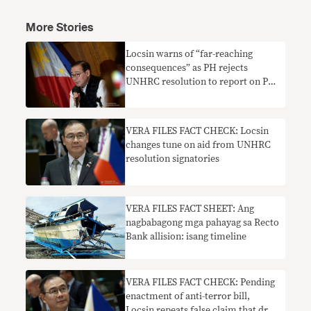
More Stories
Locsin warns of “far-reaching
consequences” as PH rejects
UNHRC resolution to report on PH
human rights situation
VERA FILES FACT CHECK: Locsin
changes tune on aid from UNHRC
resolution signatories
VERA FILES FACT SHEET: Ang
nagbabagong mga pahayag sa Recto
Bank allision: isang timeline
VERA FILES FACT CHECK: Pending
enactment of anti-terror bill,
Locsin repeats false claim that drug