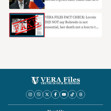
ops vs. terrorist leader caused
Marawi siege
VERA FILES FACT CHECK: Locsin
DID NOT say Robredo is not
essential, her death not a loss to the
country