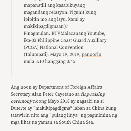
mapanatili ang kasalukuyang
magandang relasyon. Ngunit kung
ipipitin mo ang isyu, kami ay
makikipagdigmaan’).”
Pinagmulan: RTVMalacanang Youtube,
ika-33 Philippine Coast Guard Auxiliary
(PCGA) National Convention
(Talumpati), Mayo 19, 2019,
panoorin
mula 3:10 hanggang 3:45
Ang noon ay Department of Foreign Affairs
Secretary Alan Peter Cayetano sa
flag-raising
ceremony
noong Mayo 2018 ay
nagsabi
na si
Duterte ay “makikipagdigma” laban sa China kung
tatawirin nito ang “pulang linya” ng pagmimina ng
mga likas na yaman sa South China Sea.