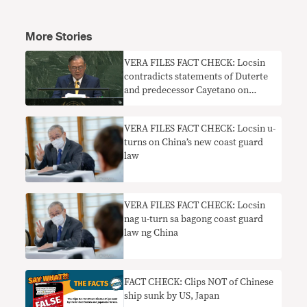
More Stories
VERA FILES FACT CHECK: Locsin
contradicts statements of Duterte
and predecessor Cayetano on
“possibility of war” with China
VERA FILES FACT CHECK: Locsin u-
turns on China’s new coast guard
law
VERA FILES FACT CHECK: Locsin
nag u-turn sa bagong coast guard
law ng China
FACT CHECK: Clips NOT of Chinese
ship sunk by US, Japan