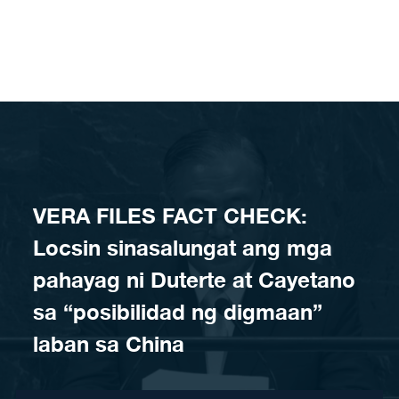
Skip to content
VERA FILES FACT CHECK:
Locsin sinasalungat ang mga
pahayag ni Duterte at Cayetano
sa “posibilidad ng digmaan”
laban sa China