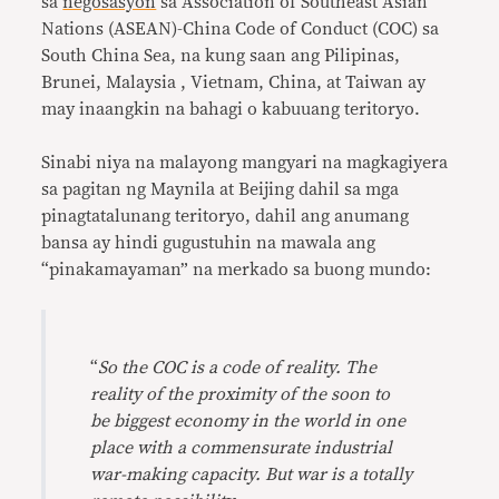
sa
negosasyon
sa Association of Southeast Asian
Nations (ASEAN)-China Code of Conduct (COC) sa
South China Sea, na kung saan ang Pilipinas,
Brunei, Malaysia , Vietnam, China, at Taiwan ay
may inaangkin na bahagi o kabuuang teritoryo.
Sinabi niya na malayong mangyari na magkagiyera
sa pagitan ng Maynila at Beijing dahil sa mga
pinagtatalunang teritoryo, dahil ang anumang
bansa ay hindi gugustuhin na mawala ang
“pinakamayaman” na merkado sa buong mundo:
“
So the COC is a code of reality. The
reality of the proximity of the soon to
be biggest economy in the world in one
place with a commensurate industrial
war-making capacity. But war is a totally