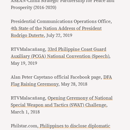
ASEAN-China Strategic Partnership for Peace and
Prosperity (2016-2020)
Presidential Communications Operations Office,
4th State of the Nation Address of President
Rodrigo Duterte
, July 22, 2019
RTVMalacañang,
33rd Philippine Coast Guard
Auxiliary (PCGA) National Convention (Speech)
,
May 19, 2019
Alan Peter Cayetano official Facebook page,
DFA
Flag Raising Ceremon
y, May 28, 2018
RTVMalacañang,
Opening Ceremony of National
Special Weapon and Tactics (SWAT) Challenge
,
March 1, 2018
Philstar.com,
Philippines to disclose diplomatic