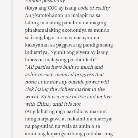
remote possibility
(Kaya ang COC ay isang
code of reality
.
Ang katotohanan na malapit na sa
lalong madaling panahon na maging
pinakamalaking ekonomiya sa mundo
sa isang lugar na may naaayon na
kakayahan sa paggawa ng pandigmaang
industriya. Ngunit ang giyera ay isang
lubos na malayong posibilidad).”
“
All parties have built so much and
achieve such material progress that
none of us nor any outside power will
risk losing the richest market in the
world. So it is a code of live and let live
with China, until it is not
(Ang lahat ng mga partido ay marami
nang naipagawa at nakamit na materyal
na pag-unlad na wala sa amin o sa
anumang kapangyarihang panlabas ang