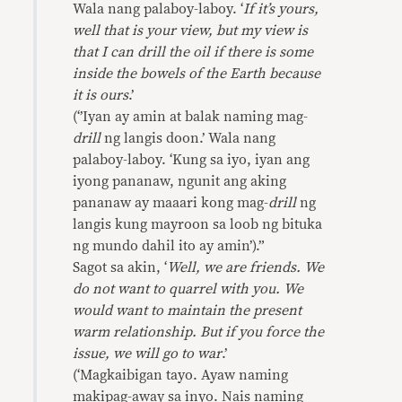
Wala nang palaboy-laboy. ‘
If it’s yours,
well that is your view, but my view is
that I can drill the oil if there is some
inside the bowels of the Earth because
it is ours
.’
(‘’Iyan ay amin at balak naming mag-
drill
ng langis doon.’ Wala nang
palaboy-laboy. ‘Kung sa iyo, iyan ang
iyong pananaw, ngunit ang aking
pananaw ay maaari kong mag-
drill
ng
langis kung mayroon sa loob ng bituka
ng mundo dahil ito ay amin’).”
Sagot sa akin, ‘
Well, we are friends. We
do not want to quarrel with you. We
would want to maintain the present
warm relationship. But if you force the
issue, we will go to war
.’
(‘Magkaibigan tayo. Ayaw naming
makipag-away sa inyo. Nais naming