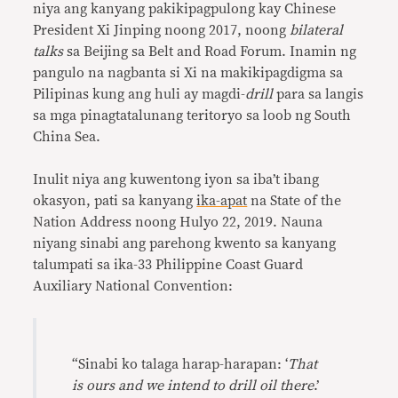
niya ang kanyang pakikipagpulong kay Chinese
President Xi Jinping noong 2017, noong
bilateral
talks
sa Beijing sa Belt and Road Forum. Inamin ng
pangulo na nagbanta si Xi na makikipagdigma sa
Pilipinas kung ang huli ay magdi-
drill
para sa langis
sa mga pinagtatalunang teritoryo sa loob ng South
China Sea.
Inulit niya ang kuwentong iyon sa iba’t ibang
okasyon, pati sa kanyang
ika-apat
na State of the
Nation Address noong Hulyo 22, 2019. Nauna
niyang sinabi ang parehong kwento sa kanyang
talumpati sa ika-33 Philippine Coast Guard
Auxiliary National Convention:
“Sinabi ko talaga harap-harapan: ‘
That
is ours and we intend to drill oil there
.’