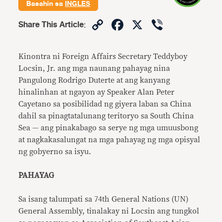
Basahin sa
INGLES
Copy
Facebook
X
Viber
Share This Article
:
Link
Kinontra ni Foreign Affairs Secretary Teddyboy
Locsin, Jr. ang mga naunang pahayag nina
Pangulong Rodrigo Duterte at ang kanyang
hinalinhan at ngayon ay Speaker Alan Peter
Cayetano sa posibilidad ng giyera laban sa China
dahil sa pinagtatalunang teritoryo sa South China
Sea — ang pinakabago sa serye ng mga umuusbong
at nagkakasalungat na mga pahayag ng mga opisyal
ng gobyerno sa isyu.
PAHAYAG
Sa isang talumpati sa 74th General Nations (UN)
General Assembly, tinalakay ni Locsin ang tungkol