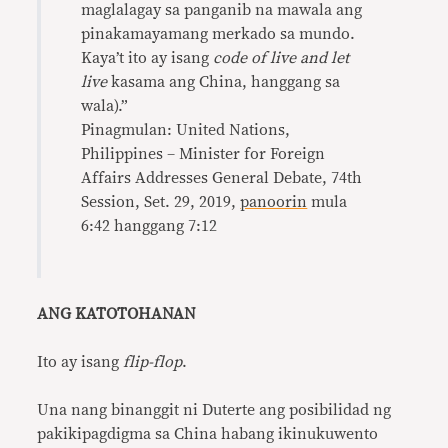
maglalagay sa panganib na mawala ang
pinakamayamang merkado sa mundo.
Kaya’t ito ay isang
code of live and let
live
kasama ang China, hanggang sa
wala).”
Pinagmulan: United Nations,
Philippines – Minister for Foreign
Affairs Addresses General Debate, 74th
Session, Set. 29, 2019,
panoorin
mula
6:42 hanggang 7:12
ANG KATOTOHANAN
Ito ay isang
flip-flop
.
Una nang binanggit ni Duterte ang posibilidad ng
pakikipagdigma sa China habang ikinukuwento