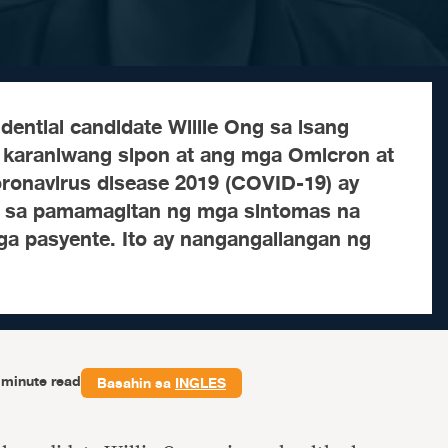
idential candidate Willie Ong sa isang
g karaniwang sipon at ang mga Omicron at
oronavirus disease 2019 (COVID-19) ay
 sa pamamagitan ng mga sintomas na
a pasyente. Ito ay nangangailangan ng
-minute read
Basahin sa
INGLES