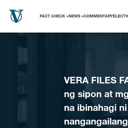
Skip to content
FACT CHECK
NEWS
COMMENTARY
ELECTI
VERA FILES F
ng sipon at mg
na ibinahagi ni
nangangailang