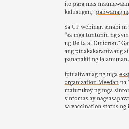
ito para mas maunawaan
kalusugan,”
paliwanag n
Sa UP webinar, sinabi ni 
“sa mga tuntunin ng sym
ng Delta at Omicron.” 
ang pinakakaraniwang s
pananakit ng lalamunan, 
Ipinaliwanag ng mga
eks
organization Meedan
na “
matutukoy ng mga sintom
sintomas ay nagsasapawa
sa vaccination status ng 