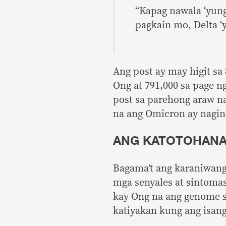
“Kapag nawala ‘yun
pagkain mo, Delta ‘
Ang post ay may higit sa 
Ong at 791,000 sa page n
post sa parehong araw n
na ang Omicron ay nagin
ANG KATOTOHAN
Bagama’t ang karaniwang
mga senyales at sintoma
kay Ong na ang genome 
katiyakan kung ang isang