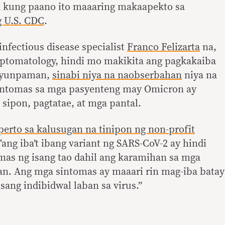
 kung paano ito maaaring makaapekto sa
g U.S. CDC
.
infectious disease specialist
Franco Felizarta
na,
ptomatology, hindi mo makikita ang pagkakaiba
Gayunpaman,
sinabi niya na naobserbahan
niya na
intomas sa mga pasyenteng may Omicron ay
sipon, pagtatae, at mga pantal.
perto sa kalusugan na tinipon ng non-profit
ang iba’t ibang variant ng SARS-CoV-2 ay hindi
as ng isang tao dahil ang karamihan sa mga
n. Ang mga sintomas ay maaari rin mag-iba batay
isang indibidwal laban sa virus.”