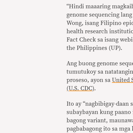
“Hindi maaaring magkaib
genome sequencing lang 
Wong, isang Filipino epid
health research instituti
Fact Check sa isang webi
the Philippines (UP).
Ang buong genome seque
tumutukoy sa natatanging
proseso, ayon sa
United 
(U.S. CDC)
.
Ito ay “nagbibigay-daan 
subaybayan kung paano i
bagong variant, maunaw
pagbabagong ito sa mga 