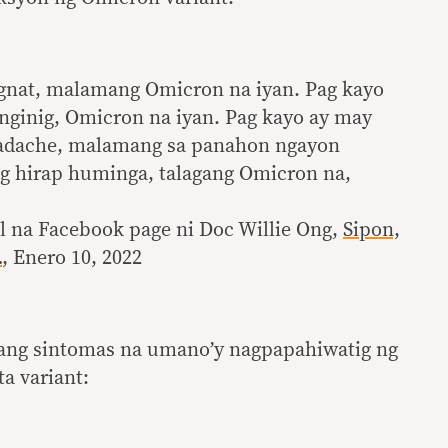
agnat, malamang Omicron na iyan. Pag kayo
inginig, Omicron na iyan. Pag kayo ay may
eadache, malamang sa panahon ngayon
ag hirap huminga, talagang Omicron na,
l na Facebook page ni Doc Willie Ong,
Sipon,
…
, Enero 10, 2022
isang sintomas na umano’y nagpapahiwatig ng
a variant: