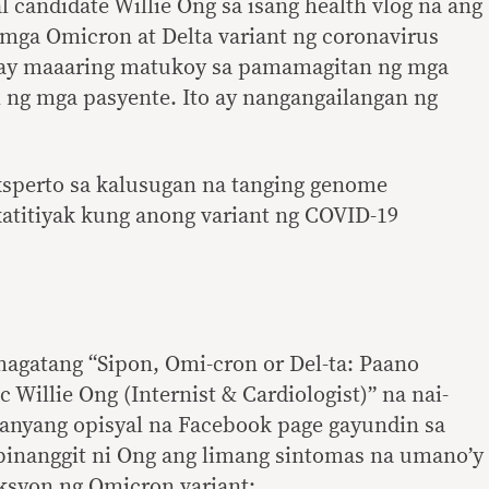
al candidate Willie Ong sa isang health vlog na ang
 mga Omicron at Delta variant ng coronavirus
) ay maaaring matukoy sa pamamagitan ng mga
 ng mga pasyente. Ito ay nangangailangan ng
ksperto sa kalusugan na tanging genome
atitiyak kung anong variant ng COVID-19
magatang “Sipon, Omi-cron or Del-ta: Paano
Willie Ong (Internist & Cardiologist)” na nai-
kanyang opisyal na Facebook page gayundin sa
binanggit ni Ong ang limang sintomas na umano’y
ksyon ng Omicron variant: