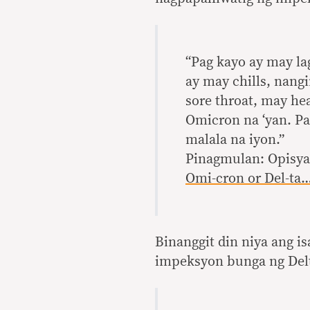
“Pag kayo ay may l
ay may chills, nang
sore throat, may h
Omicron na ‘yan. P
malala na iyon.”
Pinagmulan: Opisya
Omi-cron or Del-ta
Binanggit din niya ang 
impeksyon bunga ng Delt