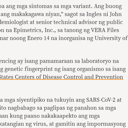
a ang mga sintomas sa mga variant. Ang buong
ang makakagawa niyan,” sagot sa Ingles ni John
emiologist at senior technical advisor ng public
on na Epimetrics, Inc., sa tanong ng VERA Files
nar noong Enero 14 na inorganisa ng University of
ncing ay isang pamamaraan sa laboratoryo na
 genetic fingerprint ng isang organismo sa isang
States Centers of Disease Control and Prevention
sa mga siyentipiko na tukuyin ang SARS-CoV-2 at
to nagbabago sa paglipas ng panahon sa mga
aan kung paano nakakaapekto ang mga
katangian ng virus, at gamitin ang impormasyong