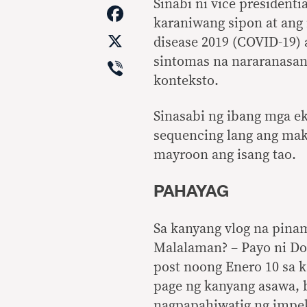
Link
Sinabi ni vice presidenti
Facebook
karaniwang sipon at ang
X
disease 2019 (COVID-19
Viber
sintomas na nararanasan
konteksto.
Sinasabi ng ibang mga e
sequencing lang ang mak
mayroon ang isang tao.
PAHAYAG
Sa kanyang vlog na pina
Malalaman? – Payo ni Doc 
post noong Enero 10 sa 
page ng kanyang asawa, 
nagpapahiwatig ng impe