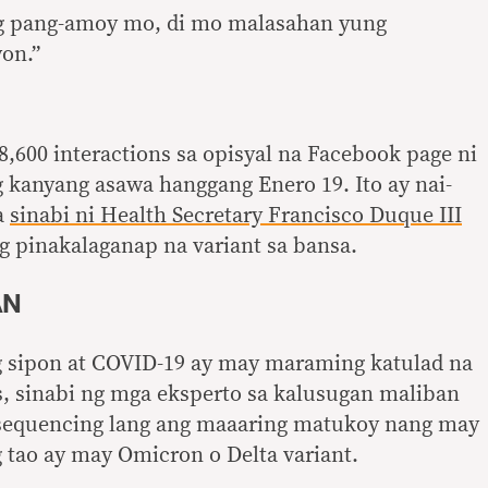
g pang-amoy mo, di mo malasahan yung
yon.”
8,600 interactions sa opisyal na Facebook page ni
g kanyang asawa hanggang Enero 19. Ito ay nai-
a
sinabi ni Health Secretary Francisco Duque III
g pinakalaganap na variant sa bansa.
AN
 sipon at COVID-19 ay may maraming katulad na
s, sinabi ng mga eksperto sa kalusugan maliban
sequencing lang ang maaaring matukoy nang may
 tao ay may Omicron o Delta variant.