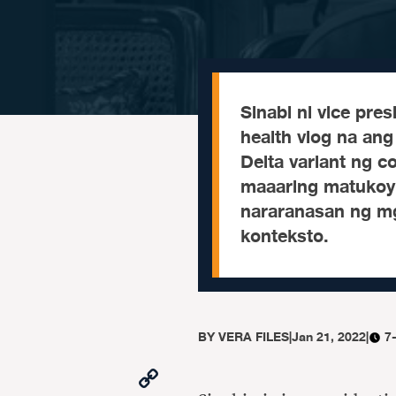
Sinabi ni vice pres
health vlog na an
Delta variant ng c
maaaring matukoy
nararanasan ng mg
konteksto.
BY
VERA FILES
|
Jan 21, 2022
|
7
Copy