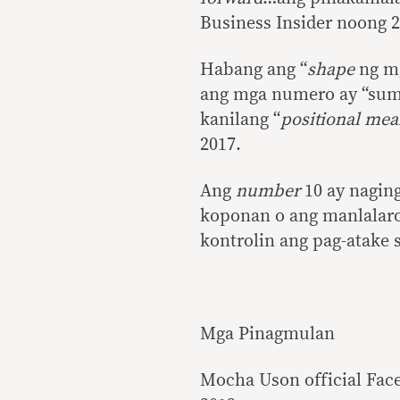
Business Insider noong 2
Habang ang “
shape
ng m
ang mga numero ay “sum
kanilang “
positional mea
2017.
Ang
number
10 ay nagin
koponan o ang manlalaro
kontrolin ang pag-atake 
Mga Pinagmulan
Mocha Uson official Fac