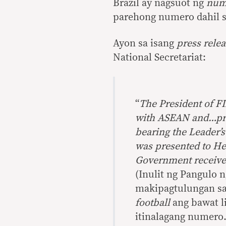
Brazil ay nagsuot ng
num
parehong numero dahil s
Ayon sa isang
press rele
National Secretariat:
“
The President of FI
with ASEAN and…pres
bearing the Leader
was presented to He
Government received
(Inulit ng Pangulo 
makipagtulungan s
football
ang bawat l
itinalagang numero