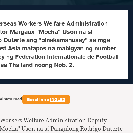
verseas Workers Welfare Administration
ator Margaux "Mocha" Uson na si
o Duterte ang "pinakamahusay" sa mga
ast Asia matapos na mabigyan ng number
sey ng Federation Internationale de Football
 sa Thailand noong Nob. 2.
minute read
Basahin sa
INGLES
s Workers Welfare Administration Deputy
Mocha” Uson na si Pangulong Rodrigo Duterte