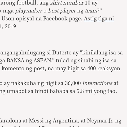
arong football, ang
shirt number
10 ay
sa mga
playmaker
o
best player
ng
team
?”
Uson opisyal na Facebook page,
Astig tlga ni
4, 2019
 nangangahulugang si Duterte ay “kinilalang isa sa
ga BANSA ng ASEAN,” tulad ng sinabi ng isa sa
komento ng post, na may higit sa 400 reaksyon.
o ay nakakuha ng higit sa 36,000
interactions
at
ang umabot sa hindi bababa sa 5.8 milyong tao.
radona at Messi ng Argentina, at Neymar Jr. ng