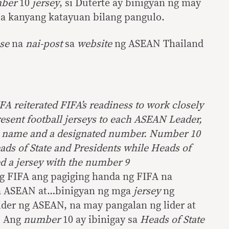
ber
10
jersey
, si Duterte ay binigyan ng may
a kanyang katayuan bilang pangulo.
ase
na
nai-post
sa
website
ng ASEAN Thailand
FA reiterated FIFA’s readiness to work closely
ent football jerseys to each ASEAN Leader,
’s name and a designated number. Number 10
ads of State and Presidents while Heads of
 a jersey with the number 9
ng FIFA ang pagiging handa ng FIFA na
a ASEAN at…binigyan ng mga
jersey
ng
ider ng ASEAN, na may pangalan ng lider at
. Ang
number
10 ay ibinigay sa
Heads of State