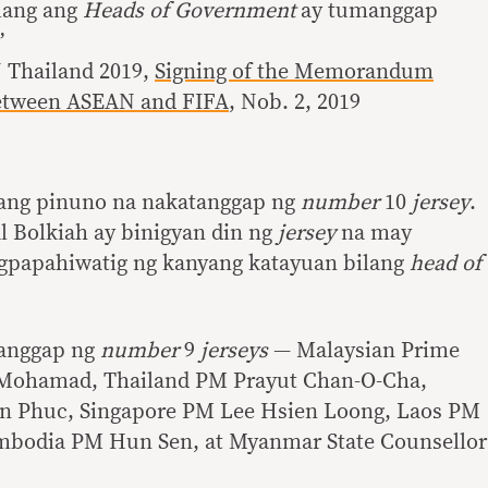
lang ang
Heads of Government
ay tumanggap
”
 Thailand 2019,
Signing of the Memorandum
etween ASEAN and FIFA
, Nob. 2, 2019
 ang pinuno na nakatanggap ng
number
10
jersey
.
l Bolkiah ay binigyan din ng
jersey
na may
gpapahiwatig ng kanyang katayuan bilang
head of
tanggap ng
number
9
jerseys
— Malaysian Prime
 Mohamad, Thailand PM Prayut Chan-O-Cha,
 Phuc, Singapore PM Lee Hsien Loong, Laos PM
mbodia PM Hun Sen, at Myanmar State Counsellor