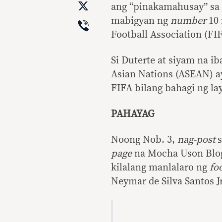
X
ang “pinakamahusay” sa
Viber
mabigyan ng
number
10
Football Association (FI
Si Duterte at siyam na i
Asian Nations (ASEAN) a
FIFA bilang bahagi ng la
PAHAYAG
Noong Nob. 3,
nag-post
s
page
na Mocha Uson Blog
kilalang manlalaro ng
fo
Neymar de Silva Santos J