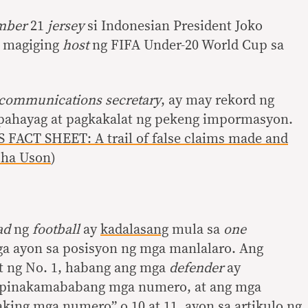
mber
21
jersey
si Indonesian President Joko
g magiging
host
ng FIFA Under-20 World Cup sa
 communications secretary
, ay may rekord ng
pahayag at pagkakalat ng pekeng impormasyon.
 FACT SHEET: A trail of false claims made and
cha Uson
)
ad
ng
football
ay
kadalasang
mula sa
one
aga ayon sa posisyon ng mga manlalaro. Ang
t ng No. 1, habang ang mga
defender
ay
a pinakamababang mga numero, at ang mga
king mga numero” o 10 at 11, ayon sa
artikulo
ng