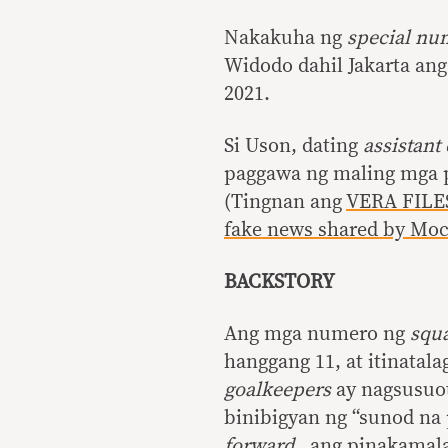
Nakakuha ng
special nu
Widodo dahil Jakarta an
2021.
Si Uson, dating
assistant
paggawa ng maling mga 
(Tingnan ang
VERA FILES
fake news shared by Mo
BACKSTORY
Ang mga numero ng
squ
hanggang 11, at itinatal
goalkeepers
ay nagsusuo
binibigyan ng “sunod n
forward
…ang pinakamala