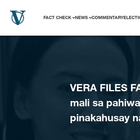
Skip to content
FACT CHECK
NEWS
COMMENTARY
ELECTI
VERA FILES F
mali sa pahiwa
pinakahusay n