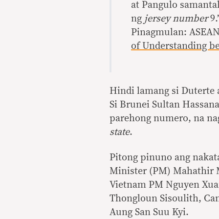
at Pangulo samanta
ng
jersey number
9.
Pinagmulan: ASEAN
of Understanding b
Hindi lamang si Duterte
Si Brunei Sultan Hassana
parehong numero, na na
state
.
Pitong pinuno ang naka
Minister (PM) Mahathir
Vietnam PM Nguyen Xuan
Thongloun Sisoulith, Ca
Aung San Suu Kyi.