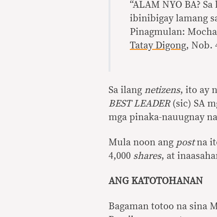
“ALAM NYO BA? Sa l
ibinibigay lamang 
Pinagmulan: Mocha 
Tatay Digong
, Nob. 
Sa ilang
netizens
, ito ay
BEST LEADER
(sic) SA m
mga pinaka-nauugnay na 
Mula noon ang
post
na it
4,000
shares
, at inaasah
ANG KATOTOHANAN
Bagaman totoo na sina Ma