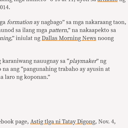
014.
ga
formation
ay nagbago” sa mga nakaraang taon,
unod sa ilang mga
pattern
,” na nakaapekto sa
ning
,” iniulat ng
Dallas Morning News
noong
g karaniwang nauugnay sa “
playmaker
” ng
 na ang “pangunahing trabaho ay ayusin at
sa laro ng koponan.”
ebook page,
Astig tlga ni Tatay Digong
, Nov. 4,