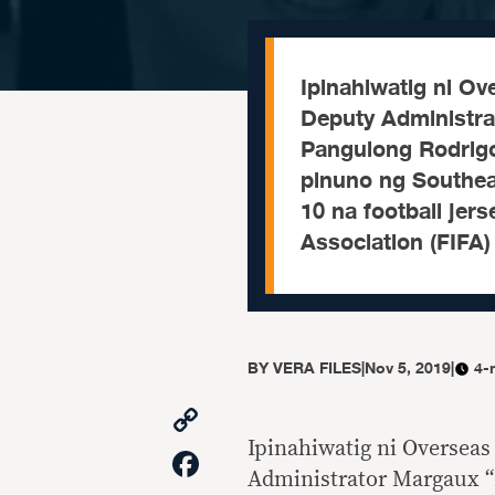
Ipinahiwatig ni O
Deputy Administr
Pangulong Rodrig
pinuno ng Southe
10 na football jer
Association (FIFA)
BY
VERA FILES
|
Nov 5, 2019
|
4-
Copy
Link
Ipinahiwatig ni Oversea
Facebook
Administrator Margaux “