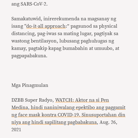
ang SARS-CoV-2.
Samakatuwid, inirerekumenda na magsanay ng
isang “
do-it-all approach
:” pagsunod sa physical
distancing, pag-iwas sa mating lugar, pagtiyak sa
wastong bentilasyon, lubusang paghuhugas ng
kamay, pagtakip kapag bumabahin at umuubo, at
pagpapabakuna.
Mga Pinagmulan
DZBB Super Radyo,
WATCH: Aktor na si Pen
Medina, hindi naniniwalang epektibo ang paggamit
ng face mask kontra COVID-19. Sinusuportahan din
niya ang hindi sapilitang pagbabakuna
, Aug. 26,
2021