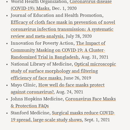
World Health Organization,
Coronavirus disease
(COVID-19): Masks
, Dec. 1, 2020
Journal of Education and Health Promotion,
Efficacy of cloth face mask in prevention of novel
coronavirus infection transmission: A systematic
review and meta-analysis
, July 28, 2020
Innovation for Poverty Action,
The Impact of
Community Masking on COVID-19: A Cluster-
Randomized Trial in Bangladesh
, Aug. 31, 2021
National Library of Medicine,
Optical microscopic
study of surface morphology and filtering
efficiency of face masks
, June 26, 2019
Mayo Clinic,
How well do face masks protect
against coronavirus?
, Aug. 24, 2021
Johns Hopkins Medicine,
Coronavirus Face Masks
& Protection FAQs
Stanford Medicine,
Surgical masks reduce COVID-
19 spread, large-scale study shows
, Sept. 1, 2021