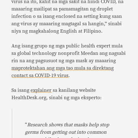
virus na ito, kahit na mga sakit na hindi COVID, na
maaaring mailipat sa pamamagitan ng droplet
infection o sa isang enclosed na setting kung saan
ang virus ay maaaring magtagal sa hangin,” sinabi
niya ng magkahalong English at Filipino.
Ang isang grupo ng mga public health expert mula
sa global technology nonprofit Meedan ang nagsabi
rin na ang pagsusuot ng mga mask ay maaaring
maprotektahan ang mga tao mula sa direktang
contact sa COVID-19 virus
.
Sa isang
explainer
sa kanilang website
HealthDesk.org, sinabi ng mga eksperto:
“
Research shows that masks help stop
germs from getting out into common