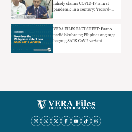
falsely claims COVID-19 is first
pandemic in a century; ‘record-
shattering’ COVID-19 recoveries in
one day needs context
VERA FILES FACT SHEET: Paano
nadidiskubre ng Pilipinas ang mga
bagong SARS-CoV-2 variant