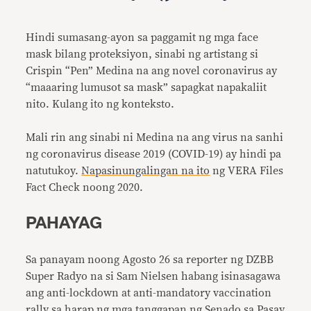
Link
Hindi sumasang-ayon sa paggamit ng mga face
mask bilang proteksiyon, sinabi ng artistang si
Crispin “Pen” Medina na ang novel coronavirus ay
“maaaring lumusot sa mask” sapagkat napakaliit
nito. Kulang ito ng konteksto.
Mali rin ang sinabi ni Medina na ang virus na sanhi
ng coronavirus disease 2019 (COVID-19) ay hindi pa
natutukoy.
Napasinungalingan na ito
ng VERA Files
Fact Check noong 2020.
PAHAYAG
Sa panayam noong Agosto 26 sa reporter ng DZBB
Super Radyo na si Sam Nielsen habang isinasagawa
ang anti-lockdown at anti-mandatory vaccination
rally sa harap ng mga tanggapan ng Senado sa Pasay