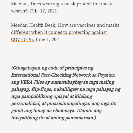
Meedan,
Does wearing a mask protect the mask
wearer?
, Feb. 17, 2021
Meedan Health Desk,
How are vaccines and masks
different when it comes to protecting against
COVID-19?
, June 1, 2021
(Ginagabayan ng code of principles ng
International Fact-Checking Network sa Poynter,
ang VERA Files ay sumusubaybay sa mga maling
pahayag, flip-flops, nakaliligaw na mga pahayag ng
mga pampublikong opisyal at kilalang
personalidad, at pinasisinungalingan ang mga ito
gamit ang tunay na ebidensya. Alamin ang
inisyatibong
ito at aming
pamamaraan
.)