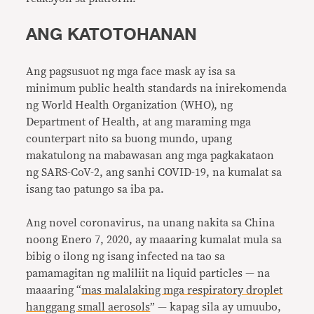
ANG KATOTOHANAN
Ang pagsusuot ng mga face mask ay isa sa
minimum public health standards na inirekomenda
ng World Health Organization (WHO), ng
Department of Health, at ang maraming mga
counterpart nito sa buong mundo, upang
makatulong na mabawasan ang mga pagkakataon
ng SARS-CoV-2, ang sanhi COVID-19, na kumalat sa
isang tao patungo sa iba pa.
Ang novel coronavirus, na unang nakita sa China
noong Enero 7, 2020, ay maaaring kumalat mula sa
bibig o ilong ng isang infected na tao sa
pamamagitan ng maliliit na liquid particles — na
maaaring “
mas malalaking mga respiratory droplet
hanggang small aerosols
” — kapag sila ay umuubo,