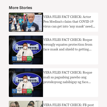
More Stories
VERA FILES FACT CHECK: Actor
Pen Medina’s claim that COVID-19
virus can get into ‘any mask’ needs
context
VERA FILES FACT CHECK: Roque
wrongly equates protection from
face mask and shield to getting
COVID-19 vaccine
VERA FILES FACT CHECK: Roque
mali sa pagsabing pareho ang
proteksyong nabibigay ng face
mask at shield sa COVID-19 vaccine
VERA FILES FACT CHECK: FB post