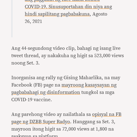
COVID-19. Sinusuportahan din niya ang
hindi sapilitang pagbabakuna
, Agosto
26, 2021
Ang 44-segundong video clip, bahagi ng isang live
tweet thread, ay nakakuha ng higit sa 523,000 views
noong Set. 3.
Inorganisa ang rally ng Gising Maharlika, na may
Facebook (FB) page na
mayroong kasaysayan ng
pagbabahagi ng disinformation
tungkol sa mga
COVID-19 vaccine.
Ang parehong video ay nailathala sa
opisyal na FB
page ng DZBB Super Radyo
. Hanggang sa Set. 3,
mayroon itong higit sa 72,000 views at 1,800 na
reaksyon sa platform.