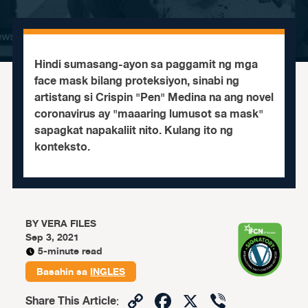
Hindi sumasang-ayon sa paggamit ng mga
face mask bilang proteksiyon, sinabi ng
artistang si Crispin "Pen" Medina na ang novel
coronavirus ay "maaaring lumusot sa mask"
sapagkat napakaliit nito. Kulang ito ng
konteksto.
BY
VERA FILES
Sep 3, 2021
5-minute read
Basahin sa
INGLES
Copy
Facebook
X
Viber
Share This Article
: