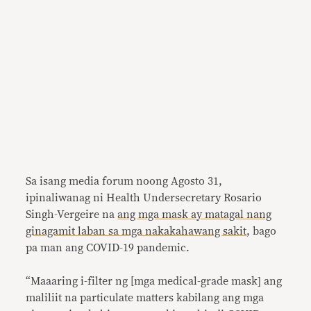
Sa isang media forum noong Agosto 31,
ipinaliwanag ni Health Undersecretary Rosario
Singh-Vergeire na
ang mga mask ay matagal nang
ginagamit laban sa mga nakakahawang sakit
, bago
pa man ang COVID-19 pandemic.
“Maaaring i-filter ng [mga medical-grade mask] ang
maliliit na particulate matters kabilang ang mga