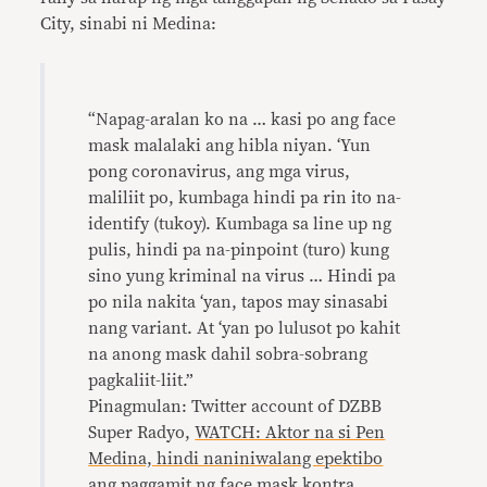
City, sinabi ni Medina:
“Napag-aralan ko na … kasi po ang face
mask malalaki ang hibla niyan. ‘Yun
pong coronavirus, ang mga virus,
maliliit po, kumbaga hindi pa rin ito na-
identify (tukoy). Kumbaga sa line up ng
pulis, hindi pa na-pinpoint (turo) kung
sino yung kriminal na virus … Hindi pa
po nila nakita ‘yan, tapos may sinasabi
nang variant. At ‘yan po lulusot po kahit
na anong mask dahil sobra-sobrang
pagkaliit-liit.”
Pinagmulan: Twitter account of DZBB
Super Radyo,
WATCH: Aktor na si Pen
Medina, hindi naniniwalang epektibo
ang paggamit ng face mask kontra