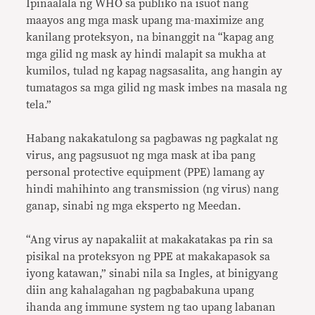
Ipinaalala ng WHO sa publiko na isuot nang
maayos ang mga mask upang ma-maximize ang
kanilang proteksyon, na binanggit na “kapag ang
mga gilid ng mask ay hindi malapit sa mukha at
kumilos, tulad ng kapag nagsasalita, ang hangin ay
tumatagos sa mga gilid ng mask imbes na masala ng
tela.”
Habang nakakatulong sa pagbawas ng pagkalat ng
virus, ang pagsusuot ng mga mask at iba pang
personal protective equipment (PPE) lamang ay
hindi mahihinto ang transmission (ng virus) nang
ganap, sinabi ng mga eksperto ng Meedan.
“Ang virus ay napakaliit at makakatakas pa rin sa
pisikal na proteksyon ng PPE at makakapasok sa
iyong katawan,” sinabi nila sa Ingles, at binigyang
diin ang kahalagahan ng pagbabakuna upang
ihanda ang immune system ng tao upang labanan