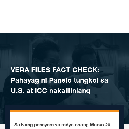
Skip to content
VERA FILES FACT CHECK:
Pahayag ni Panelo tungkol sa
U.S. at ICC nakalilinlang
​Sa isang panayam sa radyo noong Marso 20,