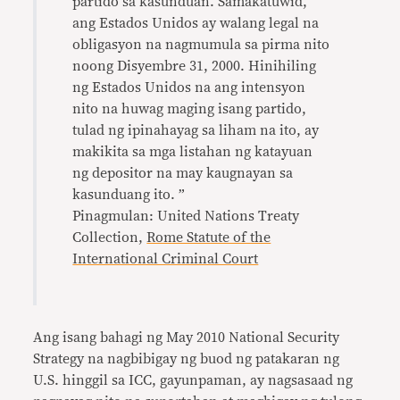
partido sa kasunduan. Samakatuwid,
ang Estados Unidos ay walang legal na
obligasyon na nagmumula sa pirma nito
noong Disyembre 31, 2000. Hinihiling
ng Estados Unidos na ang intensyon
nito na huwag maging isang partido,
tulad ng ipinahayag sa liham na ito, ay
makikita sa mga listahan ng katayuan
ng depositor na may kaugnayan sa
kasunduang ito. ”
Pinagmulan: United Nations Treaty
Collection,
Rome Statute of the
International Criminal Court
Ang isang bahagi ng May 2010 National Security
Strategy na nagbibigay ng buod ng patakaran ng
U.S. hinggil sa ICC, gayunpaman, ay nagsasaad ng