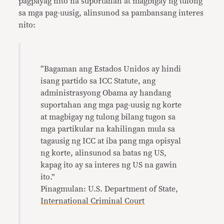
pagpayag nito na suportahan at magbigay ng tulong
sa mga pag-uusig, alinsunod sa pambansang interes
nito:
“Bagaman ang Estados Unidos ay hindi
isang partido sa ICC Statute, ang
administrasyong Obama ay handang
suportahan ang mga pag-uusig ng korte
at magbigay ng tulong bilang tugon sa
mga partikular na kahilingan mula sa
tagausig ng ICC at iba pang mga opisyal
ng korte, alinsunod sa batas ng US,
kapag ito ay sa interes ng US na gawin
ito.”
Pinagmulan: U.S. Department of State,
International Criminal Court