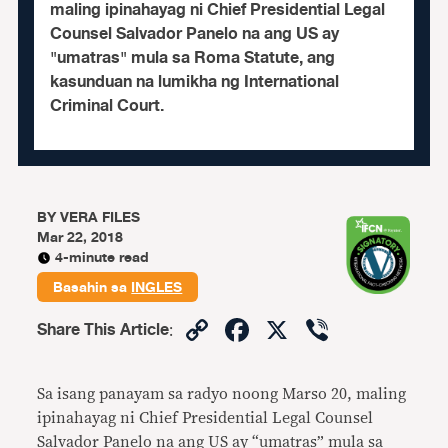
maling ipinahayag ni Chief Presidential Legal
Counsel Salvador Panelo na ang US ay
"umatras" mula sa Roma Statute, ang
kasunduan na lumikha ng International
Criminal Court.
BY
VERA FILES
Mar 22, 2018
4-minute read
Basahin sa
INGLES
Copy
Facebook
X
Viber
Share This Article
:
Link
Sa isang panayam sa radyo noong Marso 20, maling
ipinahayag ni Chief Presidential Legal Counsel
Salvador Panelo na ang US ay “umatras” mula sa