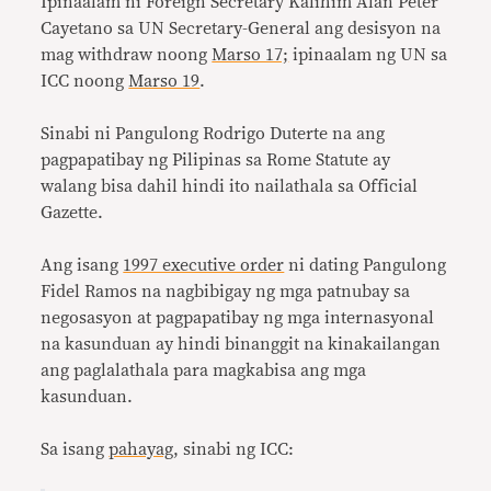
Ipinaalam ni Foreign Secretary Kalihim Alan Peter
Cayetano sa UN Secretary-General ang desisyon na
mag withdraw noong
Marso 17;
ipinaalam ng UN sa
ICC noong
Marso 19
.
Sinabi ni Pangulong Rodrigo Duterte na ang
pagpapatibay ng Pilipinas sa Rome Statute ay
walang bisa dahil hindi ito nailathala sa Official
Gazette.
Ang isang
1997 executive order
ni dating Pangulong
Fidel Ramos na nagbibigay ng mga patnubay sa
negosasyon at pagpapatibay ng mga internasyonal
na kasunduan ay hindi binanggit na kinakailangan
ang paglalathala para magkabisa ang mga
kasunduan.
Sa isang
pahayag
, sinabi ng ICC: