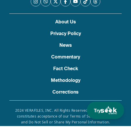
About Us
Privacy Policy
News
Commentary
Fact Check
Methodology
Corrections
Try
2024 VERAFILES, INC. All Rights Reserved. Use of this site
constitutes acceptance of our Terms of Service, Privacy
and Do Not Sell or Share My Personal Information.