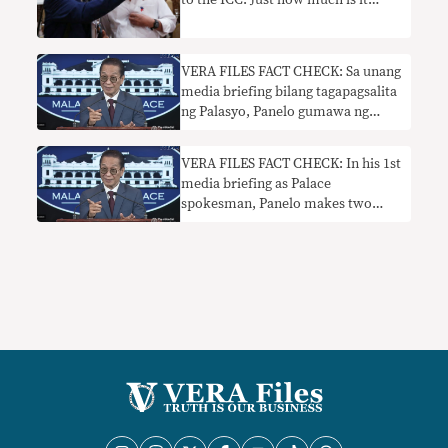
to the ICC. Just how much is it
compared to other countries?
VERA FILES FACT CHECK: Sa unang
media briefing bilang tagapagsalita
ng Palasyo, Panelo gumawa ng
dalawang maling pahayag tungkol
sa ICC
VERA FILES FACT CHECK: In his 1st
media briefing as Palace
spokesman, Panelo makes two
wrong claims on the ICC