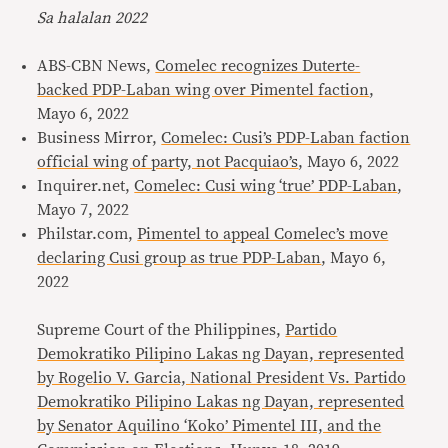
Sa halalan 2022
ABS-CBN News,
Comelec recognizes Duterte-
backed PDP-Laban wing over Pimentel faction
,
Mayo 6, 2022
Business Mirror,
Comelec: Cusi’s PDP-Laban faction
official wing of party, not Pacquiao’s
, Mayo 6, 2022
Inquirer.net,
Comelec: Cusi wing ‘true’ PDP-Laban
,
Mayo 7, 2022
Philstar.com,
Pimentel to appeal Comelec’s move
declaring Cusi group as true PDP-Laban
, Mayo 6,
2022
Supreme Court of the Philippines,
Partido
Demokratiko Pilipino Lakas ng Dayan, represented
by Rogelio V. Garcia, National President Vs. Partido
Demokratiko Pilipino Lakas ng Dayan, represented
by Senator Aquilino ‘Koko’ Pimentel III, and the