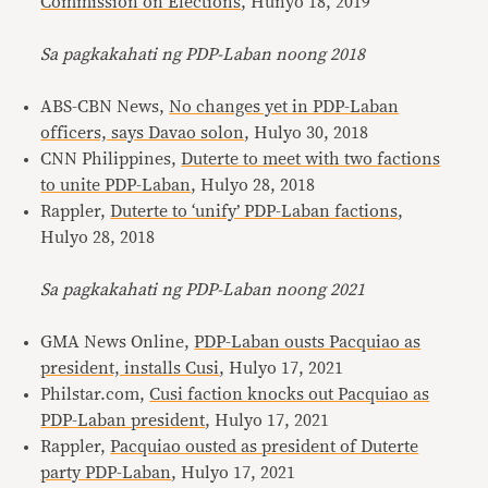
Commission on Elections
, Hunyo 18, 2019
Sa pagkakahati ng PDP-Laban noong 2018
ABS-CBN News,
No changes yet in PDP-Laban
officers, says Davao solon
, Hulyo 30, 2018
CNN Philippines,
Duterte to meet with two factions
to unite PDP-Laban
, Hulyo 28, 2018
Rappler,
Duterte to ‘unify’ PDP-Laban factions
,
Hulyo 28, 2018
Sa pagkakahati ng PDP-Laban noong 2021
GMA News Online,
PDP-Laban ousts Pacquiao as
president, installs Cusi
, Hulyo 17, 2021
Philstar.com,
Cusi faction knocks out Pacquiao as
PDP-Laban president
, Hulyo 17, 2021
Rappler,
Pacquiao ousted as president of Duterte
party PDP-Laban
, Hulyo 17, 2021