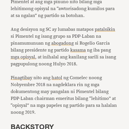
Pimentel at ang mga pinuno nito bilang mga
lehitimong opisyal na “awtorisadong kumilos para
at sa ngalan” ng partido sa botohan.
Ang desisyon ng SC ay lumabas matapos
patalsikin
si Pimentel ng isang grupo sa PDP-Laban na
pinamumunuan ng
abogadong
si Rogelio Garcia
bilang presidente ng partido
kasama
ng iba pang
mga opisyal
, at inihalal ang kanilang sarili sa isang
pagpupulong noong Hulyo 2018.
Pinagtibay
nito ang
hatol
ng Comelec noong
Nobyembre 2018 na nagdeklara rin ng mga
dokumentong may pangalan ni Pimentel bilang
PDP-Laban chairman emeritus bilang “lehitimo” at
“opisyal” na mga papeles ng partido para sa halalan
noong 2019.
BACKSTORY