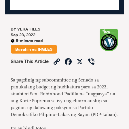
BY
VERA FILES
Sep 23, 2022
5-minute read
Basahin sa
INGLES
Copy
Facebook
X
Viber
Share This Article
:
Link
Sa pagdinig ng subcommittee ng Senado sa
panukalang budget ng hudikatura para sa 2023,
sinabi ni Sen. Robinhood Padilla na “nagpasya” na
ang Korte Suprema sa isyu ng chairmanship sa
pagitan ng dalawang paksyon sa Partido
Demokratiko Pilipino–Lakas ng Bayan (PDP-Laban).
Ito ay hindi totoo.