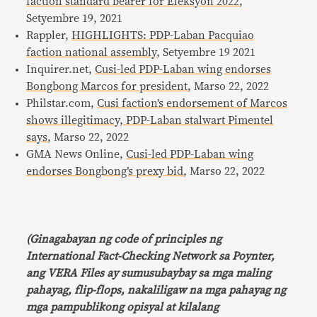
faction standard bearer for Eleksyon 2022
,
Setyembre 19, 2021
Rappler,
HIGHLIGHTS: PDP-Laban Pacquiao
faction national assembly
, Setyembre 19 2021
Inquirer.net,
Cusi-led PDP-Laban wing endorses
Bongbong Marcos for president
, Marso 22, 2022
Philstar.com,
Cusi faction’s endorsement of Marcos
shows illegitimacy, PDP-Laban stalwart Pimentel
says
, Marso 22, 2022
GMA News Online,
Cusi-led PDP-Laban wing
endorses Bongbong’s prexy bid
, Marso 22, 2022
(Ginagabayan ng code of principles ng
International Fact-Checking Network sa Poynter,
ang VERA Files ay sumusubaybay sa mga maling
pahayag, flip-flops, nakaliligaw na mga pahayag ng
mga pampublikong opisyal at kilalang