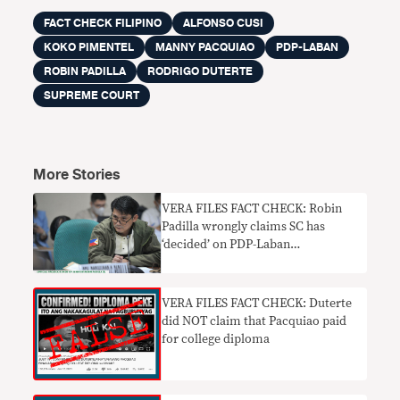
FACT CHECK FILIPINO
ALFONSO CUSI
KOKO PIMENTEL
MANNY PACQUIAO
PDP-LABAN
ROBIN PADILLA
RODRIGO DUTERTE
SUPREME COURT
More Stories
VERA FILES FACT CHECK: Robin
Padilla wrongly claims SC has
‘decided’ on PDP-Laban
chairmanship row
VERA FILES FACT CHECK: Duterte
did NOT claim that Pacquiao paid
for college diploma