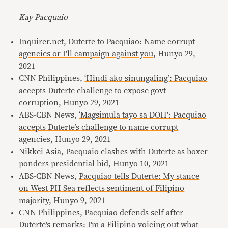
Kay Pacquaio
Inquirer.net,
Duterte to Pacquiao: Name corrupt
agencies or I’ll campaign against you
, Hunyo 29,
2021
CNN Philippines,
‘Hindi ako sinungaling’: Pacquiao
accepts Duterte challenge to expose govt
corruption
, Hunyo 29, 2021
ABS-CBN News,
‘Magsimula tayo sa DOH’: Pacquiao
accepts Duterte’s challenge to name corrupt
agencies
, Hunyo 29, 2021
Nikkei Asia,
Pacquaio clashes with Duterte as boxer
ponders presidential bid
, Hunyo 10, 2021
ABS-CBN News,
Pacquiao tells Duterte: My stance
on West PH Sea reflects sentiment of Filipino
majority
, Hunyo 9, 2021
CNN Philippines,
Pacquiao defends self after
Duterte’s remarks: I’m a Filipino voicing out what