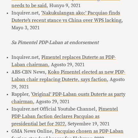
needs to be said
, Hunyo 9, 2021
Inquirer.net,
‘Nakukulangan ako:’ Pacquiao finds
Duterte’s recent stance vs China over WPS lacking
,
Mayo 3, 2021
Sa Pimentel PDP-Laban at endorsement
Inquirer.net,
Pimentel replaces Duterte as PDP-
Laban chairman
, Agosto 29, 2021
ABS-CBN News,
Koko Pimentel elected as new PDP-
Laban chair replacing Duterte, says faction
, Agosto
29, 2021
Rappler,
‘Original’ PDP-Laban ousts Duterte as party
chairman
, Agosto 29, 2021
Inquirer.net Official Youtube Channel,
Pimentel
PDP-Laban faction declares Pacquiao as
presidential bet for 2022
, Setyembre 19, 2021
GMA News Online,
Pacquiao chosen as PDP-Laban