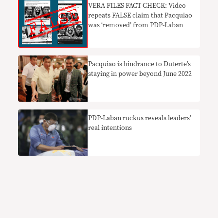
VERA FILES FACT CHECK: Video
repeats FALSE claim that Pacquiao
was ‘removed’ from PDP-Laban
Pacquiao is hindrance to Duterte’s
staying in power beyond June 2022
PDP-Laban ruckus reveals leaders’
real intentions