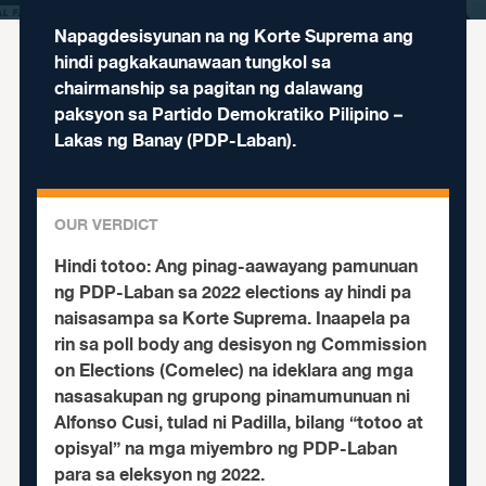
Napagdesisyunan na ng Korte Suprema ang
hindi pagkakaunawaan tungkol sa
chairmanship sa pagitan ng dalawang
paksyon sa Partido Demokratiko Pilipino –
Lakas ng Banay (PDP-Laban).
OUR VERDICT
Hindi totoo:
Ang pinag-aawayang pamunuan
ng PDP-Laban sa 2022 elections ay hindi pa
naisasampa sa Korte Suprema. Inaapela pa
rin sa poll body ang desisyon ng Commission
on Elections (Comelec) na ideklara ang mga
nasasakupan ng grupong pinamumunuan ni
Alfonso Cusi, tulad ni Padilla, bilang “totoo at
opisyal” na mga miyembro ng PDP-Laban
para sa eleksyon ng 2022.