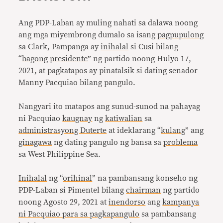
Ang PDP-Laban ay muling nahati sa dalawa noong
ang mga miyembrong dumalo sa isang
pagpupulong
sa Clark, Pampanga ay
inihalal
si Cusi bilang
“
bagong presidente
” ng partido noong Hulyo 17,
2021, at pagkatapos ay pinatalsik si dating senador
Manny Pacquiao bilang pangulo.
Nangyari ito matapos ang sunud-sunod na pahayag
ni Pacquiao
kaugnay
ng
katiwalian
sa
administrasyong Duterte
at ideklarang “
kulang
” ang
ginagawa
ng dating pangulo ng bansa sa
problema
sa West Philippine Sea.
Inihalal
ng “
orihinal
” na pambansang konseho ng
PDP-Laban si Pimentel bilang
chairman
ng partido
noong Agosto 29, 2021 at
inendorso
ang
kampanya
ni Pacquiao para sa pagkapangulo
sa pambansang