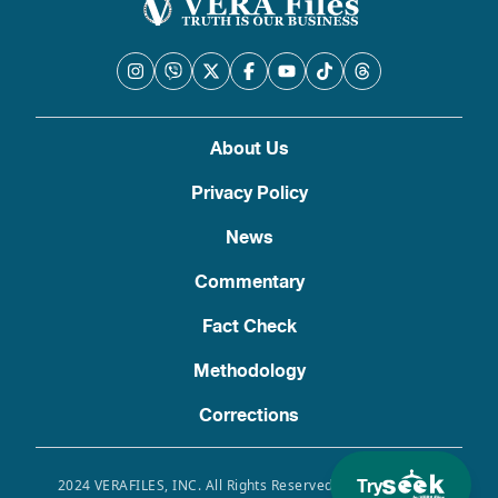
About Us
Privacy Policy
News
Commentary
Fact Check
Methodology
Corrections
Try
2024 VERAFILES, INC. All Rights Reserved. Use of this site