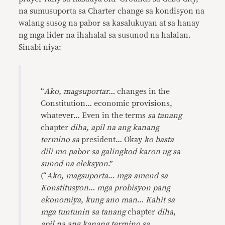
na sumusuporta sa Charter change sa kondisyon na
walang susog na pabor sa kasalukuyan at sa hanay
ng mga lider na ihahalal sa susunod na halalan.
Sinabi niya:
“
Ako, magsuportar…
changes in the
Constitution… economic provisions,
whatever… Even in the terms
sa tanang
chapter
diha, apil na ang kanang
termino sa
president… Okay
ko basta
dili mo pabor sa galingkod karon ug sa
sunod na eleksyon
.”
(“
Ako, magsuporta
…
mga amend sa
Konstitusyon
…
mga probisyon pang
ekonomiya
,
kung ano man
…
Kahit sa
mga tuntunin sa tanang
chapter
diha
,
apil na ang kanang termino sa