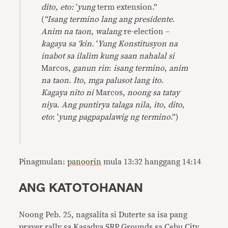
dito, eto:
‘
yung
term extension.”
(
“
Isang termino lang ang presidente
.
Anim na taon
,
walang
re-election –
kagaya sa ‘kin
. ‘
Yung Konstitusyon na
inabot sa ilalim kung saan nahalal si
Marcos,
ganun rin
:
isang termino
,
anim
na taon
.
Ito
,
mga palusot lang ito
.
Kagaya nito ni
Marcos,
noong sa tatay
niya
.
Ang puntirya talaga nila
,
ito
,
dito
,
eto
: ‘
yung pagpapalawig ng termino
.”)
Pinagmulan:
panoorin
mula 13:32 hanggang 14:14
ANG KATOTOHANAN
Noong Peb. 25, nagsalita si Duterte sa isa pang
prayer rally sa Kasadya SRP Grounds sa Cebu City,