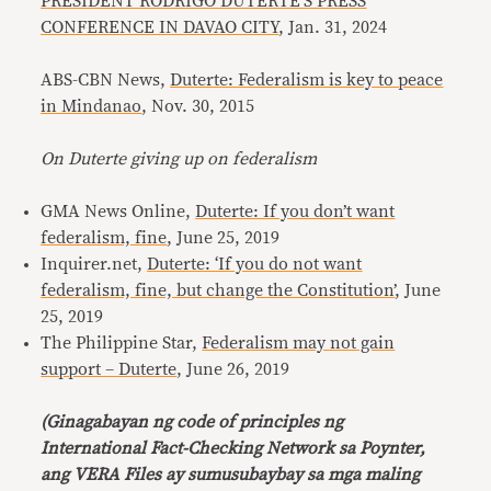
PRESIDENT RODRIGO DUTERTE
’
S PRESS
CONFERENCE IN DAVAO CITY
, Jan. 31, 2024
ABS-CBN News,
Duterte: Federalism is key to peace
in Mindanao
, Nov. 30, 2015
On Duterte giving up on federalism
GMA News Online,
Duterte: If you don
’
t want
federalism, fine
, June 25, 2019
Inquirer.net,
Duterte:
‘
If you do not want
federalism, fine, but change the Constitution
’
,
June
25, 2019
The Philippine Star,
Federalism may not gain
support – Duterte
, June 26, 2019
(Ginagabayan ng code of principles ng
International Fact-Checking Network sa Poynter,
ang VERA Files ay sumusubaybay sa mga maling