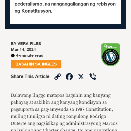
pederalismo, na nangangailangan ng rebisyon
ng Konstitusyon.
BY
VERA FILES
Mar 14, 2024
4-minute read
BASAHIN SA
INGLES
Copy
Facebook
X
Viber
Share This Article
:
Link
Dalawang linggo matapos baguhin ang kanyang
pahayag at sabihin ang kanyang kondisyon sa
pagsuporta sa pag-amyenda sa 1987 Constitution,
muling tinuligsa ni dating pangulong Rodrigo
Duterte ang pagsisikap ng administrasyong Marcos
na isulong ang Charter change. Ito ang pangatlong