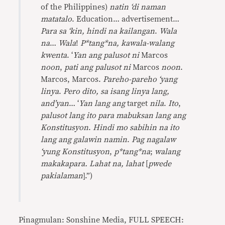
of the Philippines)
natin
‘
di naman
matatalo
. Education… advertisement…
Para sa
‘
kin, hindi na kailangan
.
Wala
na
…
Wala
!
P*tang*na, kawala-walang
kwenta
.
‘
Yan ang palusot ni
Marcos
noon
,
pati ang palusot ni
Marcos
noon
.
Marcos, Marcos.
Pareho-pareho
‘
yang
linya
.
Pero dito, sa isang linya lang,
and
’
yan
… ‘
Yan lang ang
target
nila
.
Ito
,
palusot lang ito para mabuksan lang ang
Konstitusyon
.
Hindi mo sabihin na ito
lang ang galawin namin
.
Pag nagalaw
‘
yung Konstitusyon
,
p*tang*na
;
walang
makakapara. Lahat na, lahat
[
pwede
pakialaman
].”)
Pinagmulan: Sonshine Media, FULL SPEECH: