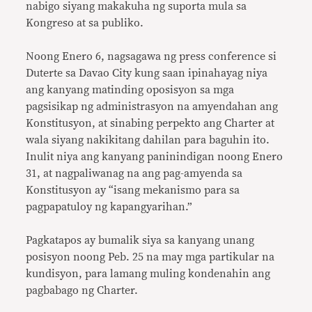
nabigo siyang makakuha ng suporta mula sa
Kongreso at sa publiko.
Noong Enero 6, nagsagawa ng press conference si
Duterte sa Davao City kung saan ipinahayag niya
ang kanyang matinding oposisyon sa mga
pagsisikap ng administrasyon na amyendahan ang
Konstitusyon, at sinabing perpekto ang Charter at
wala siyang nakikitang dahilan para baguhin ito.
Inulit niya ang kanyang paninindigan noong Enero
31, at nagpaliwanag na ang pag-amyenda sa
Konstitusyon ay “isang mekanismo para sa
pagpapatuloy ng kapangyarihan.”
Pagkatapos ay bumalik siya sa kanyang unang
posisyon noong Peb. 25 na may mga partikular na
kundisyon, para lamang muling kondenahin ang
pagbabago ng Charter.