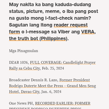
May nakita ka bang kaduda-dudang
status, picture, meme, o iba pang post
na gusto mong i-fact-check namin?
Sagutan lang itong
reader request
form
o i-message sa Viber ang
VERA,
the truth bot (Philippines)
.
Mga Pinagmulan
DZAR 1026,
FULL COVERAGE: Candlelight Prayer
Rally sa Cebu City
, Feb. 25, 2024
Broadcaster Dennis R. Lazo,
Former President
Rodrigo Duterte Meet the Press – Grand Men Seng
Hotel, Davao City
, Jan. 6, 2024
One News PH,
RECORDED EARLIER: FORMER