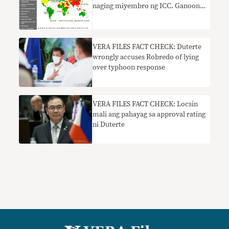
naging miyembro ng ICC. Ganoon
ba?
VERA FILES FACT CHECK: Duterte
wrongly accuses Robredo of lying
over typhoon response
VERA FILES FACT CHECK: Locsin
mali ang pahayag sa approval rating
ni Duterte