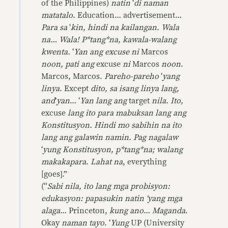
of the Philippines)
natin
‘
di naman
matatalo
. Education… advertisement…
Para sa
‘
kin, hindi na kailangan. Wala
na… Wala! P*tang*na, kawala-walang
kwenta.
‘
Yan ang excuse ni
Marcos
noon, pati ang
excuse
ni
Marcos
noon
.
Marcos, Marcos.
Pareho-pareho
‘
yang
linya
. Except
dito, sa isang linya lang,
and
’
yan
… ‘
Yan lang ang
target
nila. Ito,
excuse
lang ito para mabuksan lang ang
Konstitusyon. Hindi mo sabihin na ito
lang ang galawin namin. Pag nagalaw
‘
yung Konstitusyon, p*tang*na; walang
makakapara
.
Lahat na
, everything
[goes].”
(“
Sabi nila, ito lang mga probisyon:
edukasyon: papasukin natin
‘
yang mga
alaga
… Princeton,
kung ano
…
Maganda
.
Okay
naman tayo
.
‘
Yung
UP (University