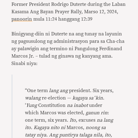
Former President Rodrigo Duterte during the Laban
Kasama Ang Bayan Prayer Rally, Marso 12, 2024,
panoorin
mula 11:24 hanggang 12:39
Binigyang-diin ni Duterte na ang tunay na layunin
ng pagsusulong ng administrasyon para sa Cha-cha
ay palawigin ang termino ni Pangulong Ferdinand
Marcos Jr. – tulad ng ginawa ng kanyang ama.
Sinabi niya:
“
One term
lang ang
president. Six years,
walang
re-election —
kagaya sa
‘
kin
.
‘
Yung
Constitution
na inabot
under
which Marcos was elected,
ganun rin
:
one term, six years.
Ito,
excuses
na lang
ito. Kagaya nito ni
Marcos,
noong sa
tatay niya. Ang puntirya talaga nila, ito,