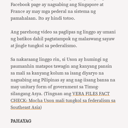
Facebook page ay nagsabing ang Singapore at
France ay may mga pederal na sistema ng
pamahalaan. Ito ay hindi totoo.
Ang parehong video sa paglipas ng linggo ay umani
ng batikos dahil pagtatampok ng malaswang sayaw
at jingle tungkol sa pederalismo.
Sa nakaraang linggo rin, si Uson ay humingi ng
paumanhin matapos tawagin ang kanyang pansin
sa mali sa kanyang kolum sa isang diyaryo na
nagsabing ang Pilipinas ay ang nag-iisang bansa na
may unitary form of government sa Timog-
silangang Asya. (Tingnan ang
VERA FILES FACT
CHECK: Mocha Uson mali tungkol sa federalism sa
Southeast Asia
)
PAHAYAG