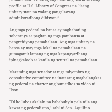
pamahalaan. Tinawag ang naturang bansa sa isang
profile sa U.S. Library of Congress na “isang
unitary state na walang pangalawang
administratibong dibisyon.”
Ang mga pederal na bansa ay naghahati ng
soberanya sa pagitan ng mga pambansa at
pangrehiyong pamahalaan. Ang mga unitary na
bansa ay may mga lokal na pamahalaan na
gumagamit lamang ng mga kapangyarihang
ipinagkaloob sa kanila ng sentral na pamahalaan.
Maraming mga senador at mga miyembro ng
consultative committee na inatasang magbalangkas
ng pederal na charter ang bumatikos sa video ni
Uson.
“Di ko lubos akalain na bababuhyin pala nila ang
kawsa ng pederalismo,” sabi ni Sen. Aquilino