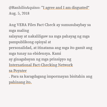
@RanhilioAquino: “
I agree and I am disgusted”
Aug. 5, 2018
Ang VERA Files Fact Check ay sumusubaybay sa
mga maling
salaysay at nakaliligaw na mga pahayag ng mga
pampublikong opisyal at
personalidad, at itinatama ang mga ito gamit ang
mga tunay na ebidensya. Kami
ay ginagabayan ng mga prinsipyo ng
International Fact-Checking Network
sa Poynter
. Para sa karagdagang impormayan bisitahin ang
pahinang ito.