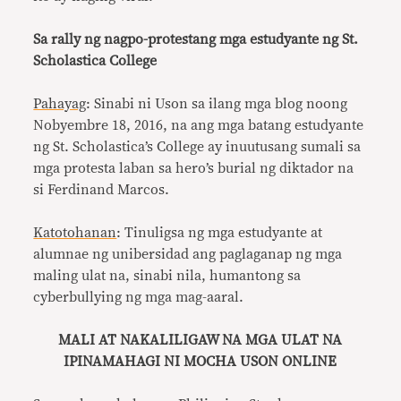
Sa rally ng nagpo-protestang mga estudyante ng St.
Scholastica College
Pahayag
: Sinabi ni Uson sa ilang mga blog noong
Nobyembre 18, 2016, na ang mga batang estudyante
ng St. Scholastica’s College ay inuutusang sumali sa
mga protesta laban sa hero’s burial ng diktador na
si Ferdinand Marcos.
Katotohanan
: Tinuligsa ng mga estudyante at
alumnae ng unibersidad ang paglaganap ng mga
maling ulat na, sinabi nila, humantong sa
cyberbullying ng mga mag-aaral.
MALI AT NAKALILIGAW NA MGA ULAT NA
IPINAMAHAGI NI MOCHA USON ONLINE