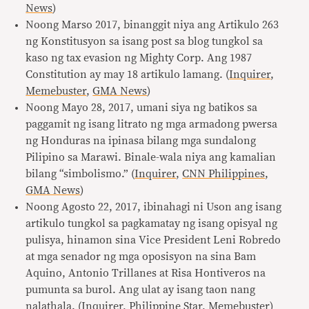
News
)
Noong Marso 2017, binanggit niya ang Artikulo 263
ng Konstitusyon sa isang post sa blog tungkol sa
kaso ng tax evasion ng Mighty Corp. Ang 1987
Constitution ay may 18 artikulo lamang. (
Inquirer
,
Memebuster
,
GMA News
)
Noong Mayo 28, 2017, umani siya ng batikos sa
paggamit ng isang litrato ng mga armadong pwersa
ng Honduras na ipinasa bilang mga sundalong
Pilipino sa Marawi. Binale-wala niya ang kamalian
bilang “simbolismo.” (
Inquirer
,
CNN Philippines
,
GMA News
)
Noong Agosto 22, 2017, ibinahagi ni Uson ang isang
artikulo tungkol sa pagkamatay ng isang opisyal ng
pulisya, hinamon sina Vice President Leni Robredo
at mga senador ng mga oposisyon na sina Bam
Aquino, Antonio Trillanes at Risa Hontiveros na
pumunta sa burol. Ang ulat ay isang taon nang
nalathala. (
Inquirer
,
Philippine Star
,
Memebuster
)