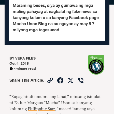
Maraming beses, siya ay gumawa ng mga
maling pahayag at nagkalat ng fake news sa
kanyang kolum o sa kanyang Facebook page
Mocha Uson Blog na sa ngayon ay may 5.7
milyong mga tagasunod.
BY
VERA FILES
Oct 4, 2018
-minute read
Copy
Facebook
X
Viber
Share This Article
:
Link
“Kapag hindi umubra ang lahat,” minsang isinulat
ni Esther Margaux “Mocha” Uson sa kanyang
kolum ng
Philippine Star
, “maaari lamang tayo