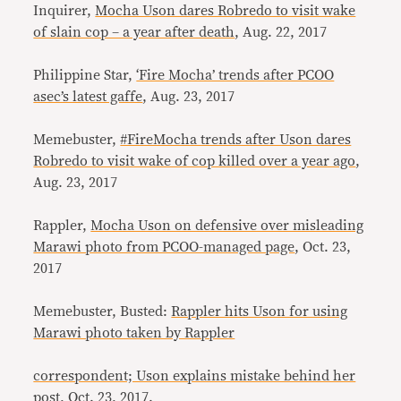
Inquirer,
Mocha Uson dares Robredo to visit wake
of slain cop – a year after death
, Aug. 22, 2017
Philippine Star,
‘Fire Mocha’ trends after PCOO
asec’s latest gaffe
, Aug. 23, 2017
Memebuster,
#FireMocha trends after Uson dares
Robredo to visit wake of cop killed over a year ago
,
Aug. 23, 2017
Rappler,
Mocha Uson on defensive over misleading
Marawi photo from PCOO-managed page
, Oct. 23,
2017
Memebuster, Busted:
Rappler hits Uson for using
Marawi photo taken by Rappler
correspondent; Uson explains mistake behind her
post
, Oct. 23, 2017.