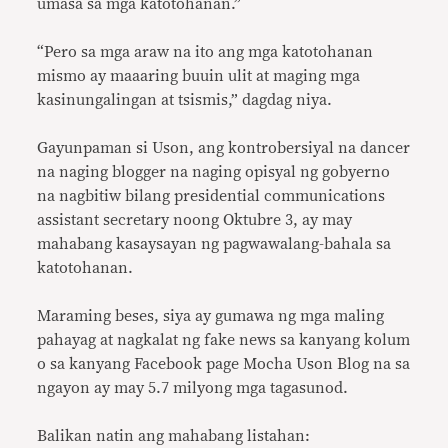
umasa sa mga katotohanan.”
“Pero sa mga araw na ito ang mga katotohanan
mismo ay maaaring buuin ulit at maging mga
kasinungalingan at tsismis,” dagdag niya.
Gayunpaman si Uson, ang kontrobersiyal na dancer
na naging blogger na naging opisyal ng gobyerno
na nagbitiw bilang presidential communications
assistant secretary noong Oktubre 3, ay may
mahabang kasaysayan ng pagwawalang-bahala sa
katotohanan.
Maraming beses, siya ay gumawa ng mga maling
pahayag at nagkalat ng fake news sa kanyang kolum
o sa kanyang Facebook page Mocha Uson Blog na sa
ngayon ay may 5.7 milyong mga tagasunod.
Balikan natin ang mahabang listahan: