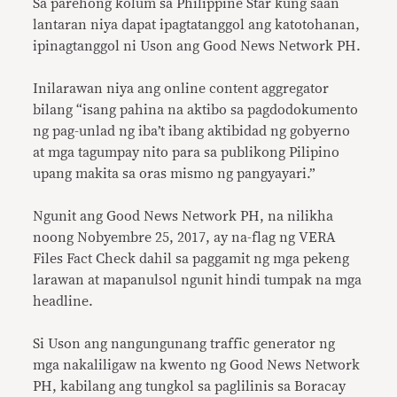
Sa parehong kolum sa Philippine Star kung saan
lantaran niya dapat ipagtatanggol ang katotohanan,
ipinagtanggol ni Uson ang Good News Network PH.
Inilarawan niya ang online content aggregator
bilang “isang pahina na aktibo sa pagdodokumento
ng pag-unlad ng iba’t ibang aktibidad ng gobyerno
at mga tagumpay nito para sa publikong Pilipino
upang makita sa oras mismo ng pangyayari.”
Ngunit ang Good News Network PH, na nilikha
noong Nobyembre 25, 2017, ay na-flag ng VERA
Files Fact Check dahil sa paggamit ng mga pekeng
larawan at mapanulsol ngunit hindi tumpak na mga
headline.
Si Uson ang nangungunang traffic generator ng
mga nakaliligaw na kwento ng Good News Network
PH, kabilang ang tungkol sa paglilinis sa Boracay