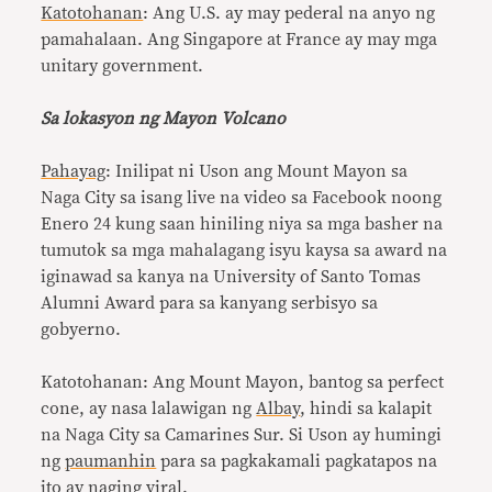
Katotohanan
: Ang U.S. ay may pederal na anyo ng
pamahalaan. Ang Singapore at France ay may mga
unitary government.
Sa lokasyon ng Mayon Volcano
Pahayag
: Inilipat ni Uson ang Mount Mayon sa
Naga City sa isang live na video sa Facebook noong
Enero 24 kung saan hiniling niya sa mga basher na
tumutok sa mga mahalagang isyu kaysa sa award na
iginawad sa kanya na University of Santo Tomas
Alumni Award para sa kanyang serbisyo sa
gobyerno.
Katotohanan: Ang Mount Mayon, bantog sa perfect
cone, ay nasa lalawigan ng
Albay
, hindi sa kalapit
na Naga City sa Camarines Sur. Si Uson ay humingi
ng
paumanhin
para sa pagkakamali pagkatapos na
ito ay naging viral.