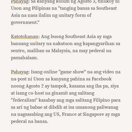
Pahayag
: Sa kanyang kolum ng Agosto 3, tinukoy ni
Uson ang Pilipinas na “tanging bansa sa Southeast
Asia na nasa ilalim ng unitary form of
government.”
Katotohanan
: Ang buong Southeast Asia ay mga
bansang unitary na nakatuon ang kapangyarihan sa
sentro, maliban sa Malaysia, na may pederal na
pamahalaan.
Pahayag
: Isang online “game show” na ang video na
na-post ni Uson sa kanyang pahina sa Facebook
noong Agosto 2 ay tampok, kasama ang iba pa, siya
at isang co-host na ginamit ang salitang
“federalism” kasabay ang mga salitang Filipino para
sa ari ng babae at dibdib at isa umanong paliwanag
na nagsasabing ang US, France at Singapore ay mga
pederal na bansa.