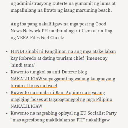
ng administrasyong Duterte na gumamit ng luma at
mapalinlang na litrato ng isang maruming beach.
Ang iba pang nakaliligaw na mga post ng Good
News Network PH na ibinahagi ni Uson at na-flag
ng VERA Files Fact Check:
HINDI sinabi ni Pangilinan na ang mga atake laban
kay Robredo at dating tourism chief Jimenez ay
‘hindi tama’
Kuwento tungkol sa anti-Duterte blog
NAKALILIGAW sa paggamit ng walang-kaugnayang
litrato at lipas na tweet
Kuwento na sinabi ni Bam Aquino na siya ang
magiging ‘boses at tagapagtanggol’ng mga Pilipino
NAKALILIGAW
Kuwento na nagsabing opisyal ng EU Socialist Party
“mas agresibong makikialam sa PH” nakaliligaw