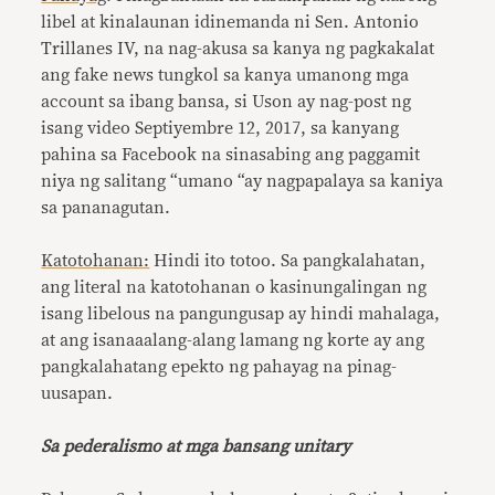
libel at kinalaunan idinemanda ni Sen. Antonio
Trillanes IV, na nag-akusa sa kanya ng pagkakalat
ang fake news tungkol sa kanya umanong mga
account sa ibang bansa, si Uson ay nag-post ng
isang video Septiyembre 12, 2017, sa kanyang
pahina sa Facebook na sinasabing ang paggamit
niya ng salitang “umano “ay nagpapalaya sa kaniya
sa pananagutan.
Katotohanan:
Hindi ito totoo. Sa pangkalahatan,
ang literal na katotohanan o kasinungalingan ng
isang libelous na pangungusap ay hindi mahalaga,
at ang isanaaalang-alang lamang ng korte ay ang
pangkalahatang epekto ng pahayag na pinag-
uusapan.
Sa pederalismo at mga bansang unitary