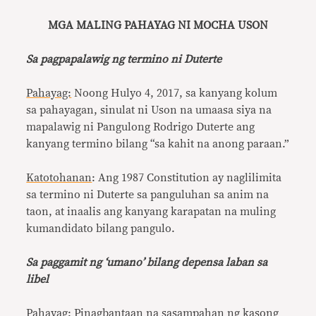
MGA MALING PAHAYAG NI MOCHA USON
Sa pagpapalawig ng termino ni Duterte
Pahayag:
Noong Hulyo 4, 2017, sa kanyang kolum
sa pahayagan, sinulat ni Uson na umaasa siya na
mapalawig ni Pangulong Rodrigo Duterte ang
kanyang termino bilang “sa kahit na anong paraan.”
Katotohanan
: Ang 1987 Constitution ay naglilimita
sa termino ni Duterte sa panguluhan sa anim na
taon, at inaalis ang kanyang karapatan na muling
kumandidato bilang pangulo.
Sa paggamit ng ‘umano’ bilang depensa laban sa
libel
Pahayag
: Pinagbantaan na sasampahan ng kasong