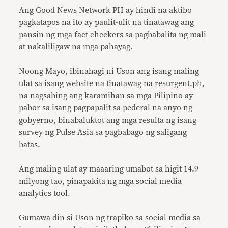
Ang Good News Network PH ay hindi na aktibo
pagkatapos na ito ay paulit-ulit na tinatawag ang
pansin ng mga fact checkers sa pagbabalita ng mali
at nakaliligaw na mga pahayag.
Noong Mayo, ibinahagi ni Uson ang isang maling
ulat sa isang website na tinatawag na
resurgent.ph
,
na nagsabing ang karamihan sa mga Pilipino ay
pabor sa isang pagpapalit sa pederal na anyo ng
gobyerno, binabaluktot ang mga resulta ng isang
survey ng Pulse Asia sa pagbabago ng saligang
batas.
Ang maling ulat ay maaaring umabot sa higit 14.9
milyong tao, pinapakita ng mga social media
analytics tool.
Gumawa din si Uson ng trapiko sa social media sa