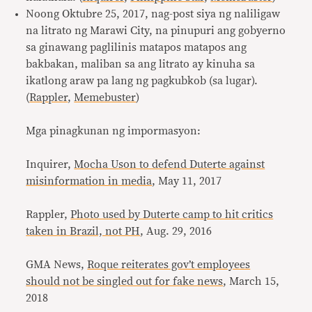
Noong Oktubre 25, 2017, nag-post siya ng naliligaw
na litrato ng Marawi City, na pinupuri ang gobyerno
sa ginawang paglilinis matapos matapos ang
bakbakan, maliban sa ang litrato ay kinuha sa
ikatlong araw pa lang ng pagkubkob (sa lugar).
(
Rappler
,
Memebuster
)
Mga pinagkunan ng impormasyon:
Inquirer,
Mocha Uson to defend Duterte against
misinformation in media
, May 11, 2017
Rappler,
Photo used by Duterte camp to hit critics
taken in Brazil, not PH
, Aug. 29, 2016
GMA News,
Roque reiterates gov’t employees
should not be singled out for fake news
, March 15,
2018