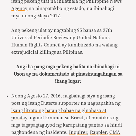
isang pekeng ulat na inilathala ng
Philippine News
Agency
na pinapatakbo ng estado, na ibinahagi
niya noong Mayo 2017.
Ang pekeng ulat ay nagsabing 95 bansa sa 27th
Universal Periodic Review ng United Nations
Human Rights Council ay kumbinsido na walang
extrajudicial killings sa Pilipinas.
Ang iba pang mga pekeng balita na ibinahagi ni
Uson ay na-dokumentado at pinasinungalingan sa
ibang lugar:
Noong Agosto 27, 2016, nagbahagi siya ng isang
post ng isang Duterte supporter na
nagpapakita ng
isang litrato ng batang babae na ginahasa at
pinatay
, ngunit kinunan sa Brazil, at binatikos ng
mga tagapagtaguyod ng karapatang pantao sa hindi
pagkondena ng insidente.
Inquirer
,
Rappler
,
GMA