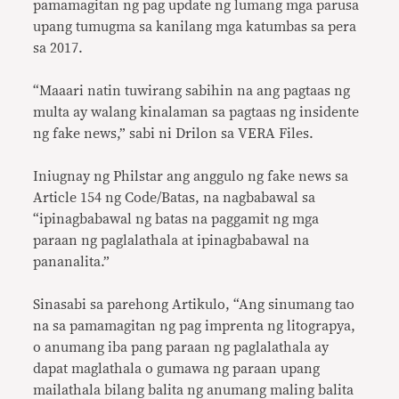
pamamagitan ng pag update ng lumang mga parusa
upang tumugma sa kanilang mga katumbas sa pera
sa 2017.
“Maaari natin tuwirang sabihin na ang pagtaas ng
multa ay walang kinalaman sa pagtaas ng insidente
ng fake news,” sabi ni Drilon sa VERA Files.
Iniugnay ng Philstar ang anggulo ng fake news sa
Article 154 ng Code/Batas, na nagbabawal sa
“ipinagbabawal ng batas na paggamit ng mga
paraan ng paglalathala at ipinagbabawal na
pananalita.”
Sinasabi sa parehong Artikulo, “Ang sinumang tao
na sa pamamagitan ng pag imprenta ng litograpya,
o anumang iba pang paraan ng paglalathala ay
dapat maglathala o gumawa ng paraan upang
mailathala bilang balita ng anumang maling balita