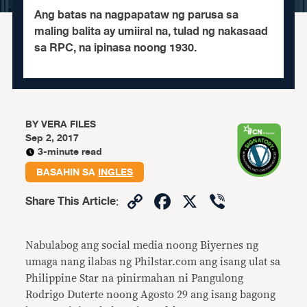
Ang batas na nagpapataw ng parusa sa
maling balita ay umiiral na, tulad ng nakasaad
sa RPC, na ipinasa noong 1930.
BY
VERA FILES
Sep 2, 2017
3-minute read
BASAHIN SA
INGLES
Copy
Facebook
X
Viber
Share This Article
:
Link
Nabulabog ang social media noong Biyernes ng
umaga nang ilabas ng Philstar.com ang isang ulat sa
Philippine Star na pinirmahan ni Pangulong
Rodrigo Duterte noong Agosto 29 ang isang bagong