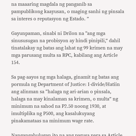
na maaaring magdala ng panganib sa
pampublikong kaayusan, o maging sanhi ng pinsala
sa interes o reputasyon ng Estado. ”
Gayunpaman, sinabi ni Drilon na “ang mga
sinususugan na probisyon ay hindi pinipili,” dahil
tinatalakay ng batas ang lahat ng 99 krimen na may
mga parusang multa sa RPC, kabilang ang Article
154.
Sa pag-aayos ng mga halaga, ginamit ng batas ang
pormula ng Department of Justice: I-divide/Hatiin
ang alinman sa “halaga ng ari-arian o pinsala,
halaga na may kinalaman sa krimen, o multa” ng
minimum na sahod na P2.50 noong 1930, at
imultiplika ng P500, ang kasalukuyang
pinakamataas na minimum wage rate.
Nangangahulugan ito na ang parusa para sa Article