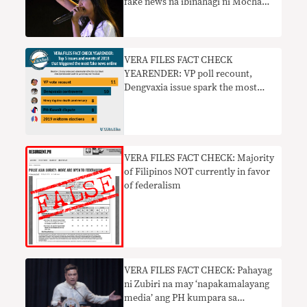
fake news na ibinahagi ni Mocha
Uson
VERA FILES FACT CHECK
YEARENDER: VP poll recount,
Dengvaxia issue spark the most
fake news online in 2018
VERA FILES FACT CHECK: Majority
of Filipinos NOT currently in favor
of federalism
VERA FILES FACT CHECK: Pahayag
ni Zubiri na may ‘napakamalayang
media’ ang PH kumpara sa