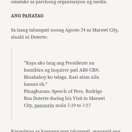
umatake sa parehong organisasyon ng media.
ANG PAHAYAG
Sa isang talumpati noong Agosto 24 sa Marawi City,
sinabi ni Duterte:
“Kaya ako lang ang Presidente na
bumibira ng Inquirer pati ABS-CBN.
Binababoy ko talaga. Kasi alam nila
basura eh.”
Pinagkunan: Speech of Pres. Rodrigo
Roa Duterte during his Visit to Marawi
City,
panuorin
mula 7:19 to 7:27
Karaniwan sa kanyang mga talumpati, gumamit ang