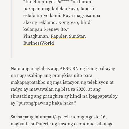
“Inocho ninyo. Pu**** *na harap-
harapan mag-kolekta kayo, tapos i-
estafa ninyo kami. Kaya magsasampa
ako ng reklamo. Kongreso, hindi
kelangan i-renew ito.”
Pinagkunan:
Rappler
,
SunStar
,
BusinessWorld
Naunang maglabas ang ABS-CBN ng isang pahayag
na nagsasabing ang prangkisa nito para
makapagpatakbo ng mga istasyon ng telebisyon at
radyo ay mawawalan ng bisa sa 2020, at ang
sinasabing ang prangkisa ay hindi na ipagpapatuloy
ay “purong/pawang haka-haka.”
Sa isa pang talumpati/speech noong Agosto 16,
nagbanta si Duterte ng kasong economic sabotage