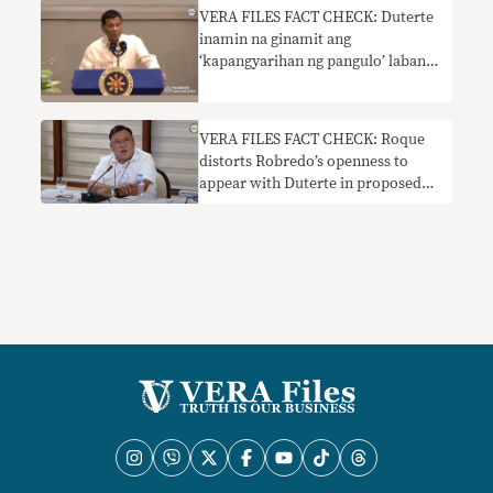
VERA FILES FACT CHECK: Duterte
inamin na ginamit ang
‘kapangyarihan ng pangulo’ laban
sa pag-renew ng prangkisa ng ABS-
CBN, salungat sa dating neutral na
paninindigan
VERA FILES FACT CHECK: Roque
distorts Robredo’s openness to
appear with Duterte in proposed
vaccine infomercial