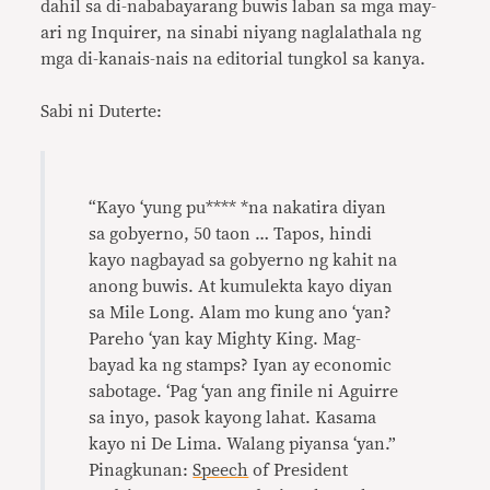
dahil sa di-nababayarang buwis laban sa mga may-
ari ng Inquirer, na sinabi niyang naglalathala ng
mga di-kanais-nais na editorial tungkol sa kanya.
Sabi ni Duterte:
“Kayo ‘yung pu**** *na nakatira diyan
sa gobyerno, 50 taon … Tapos, hindi
kayo nagbayad sa gobyerno ng kahit na
anong buwis. At kumulekta kayo diyan
sa Mile Long. Alam mo kung ano ‘yan?
Pareho ‘yan kay Mighty King. Mag-
bayad ka ng stamps? Iyan ay economic
sabotage. ‘Pag ‘yan ang finile ni Aguirre
sa inyo, pasok kayong lahat. Kasama
kayo ni De Lima. Walang piyansa ‘yan.”
Pinagkunan:
Speech
of President