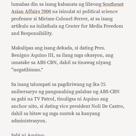
lumabas din sa isang kabanata ng librong
Southeast
Asian Affairs 2000
na isinulat ni political science
professor si Miriam Colonel-Ferrer, at sa isang
artikulo na inilathala ng Center for Media Freedom
and Responsibility.
Makalipas ang isang dekada, si dating Pres.
Benigno Aquino III, sa ilang mga okasyon, ang
umatake sa ABS-CBN, dahil sa tinawag niyang
“negatibismo.”
Sa isang talumpati sa pagdiriwang ng ika-25
anibersaryo ng pangunahing palabas ng ABS-CBN
sa gabi na TV Patrol, tinuligsa ni Aquino ang
anchor nito, si dating vice president Noli De Castro,
dahil sa bitaw ng mga suntok sa kanyang
administrasyon.
Sabi ni Aquino: