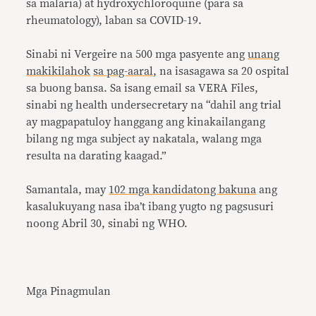
sa malaria) at hydroxychloroquine (para sa
rheumatology), laban sa COVID-19.
Sinabi ni Vergeire na 500 mga pasyente ang
unang
makikilahok
sa pag-aaral
, na isasagawa sa 20 ospital
sa buong bansa. Sa isang email sa VERA Files,
sinabi ng health undersecretary na “dahil ang trial
ay magpapatuloy hanggang ang kinakailangang
bilang ng mga subject ay nakatala, walang mga
resulta na darating kaagad.”
Samantala, may
102 mga kandidatong bakuna
ang
kasalukuyang nasa iba’t ibang yugto ng pagsusuri
noong Abril 30, sinabi ng WHO.
Mga Pinagmulan