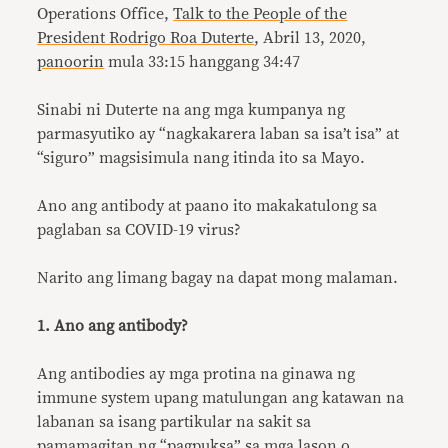
Operations Office,
Talk to the People of the
President Rodrigo Roa Duterte
, Abril 13, 2020,
panoorin
mula 33:15 hanggang 34:47
Sinabi ni Duterte na ang mga kumpanya ng
parmasyutiko ay “nagkakarera laban sa isa’t isa” at
“siguro” magsisimula nang itinda ito sa Mayo.
Ano ang antibody at paano ito makakatulong sa
paglaban sa COVID-19 virus?
Narito ang limang bagay na dapat mong malaman.
1. Ano ang antibody?
Ang antibodies ay mga protina na ginawa ng
immune system upang matulungan ang katawan na
labanan sa isang partikular na sakit sa
pamamagitan ng “pagpuksa” sa mga lason o