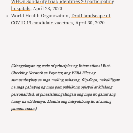
WHO’s Solidarity trial; identifies 20 participating
hospitals,
April 23, 2020
World Health Organization,
Draft landscape of
COVID 19 candidate vaccines
, April 30, 2020
(Ginagabayan ng code of principles ng International Fact-
Checking Network sa Poynter, ang VERA Files ay
sumusubaybay sa mga maling pahayag, flip-flops, nakaliligaw
na mga pahayag ng mga pampublikong opisyal at kilalang
personalidad, at pinasisinungalingan ang mga ito gamit ang
tunay na ebidensya. Alamin ang
inisyatibong
ito at aming
pamamaraan
.)