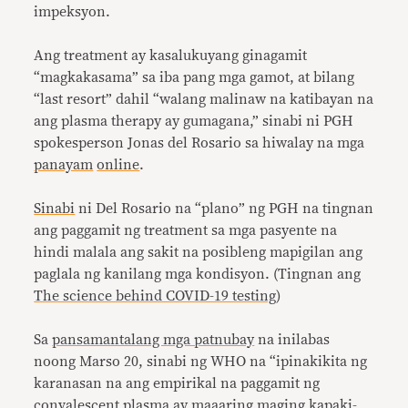
impeksyon.
Ang treatment ay kasalukuyang ginagamit
“magkakasama” sa iba pang mga gamot, at bilang
“last resort” dahil “walang malinaw na katibayan na
ang plasma therapy ay gumagana,” sinabi ni PGH
spokesperson Jonas del Rosario sa hiwalay na mga
panayam
online
.
Sinabi
ni Del Rosario na “plano” ng PGH na tingnan
ang paggamit ng treatment sa mga pasyente na
hindi malala ang sakit na posibleng mapigilan ang
paglala ng kanilang mga kondisyon. (Tingnan ang
The science behind COVID-19 testing
)
Sa
pansamantalang mga patnubay
na inilabas
noong Marso 20, sinabi ng WHO na “ipinakikita ng
karanasan na ang empirikal na paggamit ng
convalescent plasma ay maaaring maging kapaki-