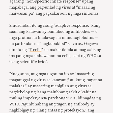
agarang “non-specific innate response” upang
mapabagal ang pag-unlad ng virus at “maaaring
maiwasan pa” ang pagkakaroon ng mga sintomas.
Sinusundan ito ng isang “adaptive response,” kung
saan ang katawan ay bumubuo ng antibodies — o
mga protina na tinatawag na immunoglobulins —
na partikular na “nagbubuklod” sa virus. Gagawa
din ito ng “
T-cells
” na makakikilala at mag-aalis ng
iba pang mga nahawahan na cells, sabi ng WHO sa
isang scientific brief.
Pinagsama, ang mga tugon na ito ay “maaaring
magtanggal ng virus sa katawan,” at, kung “sapat na
malakas,” ay maaaring mapigilan ang virus sa
pagdebelop ng isang malubhang sakit o kahit na
muling impeksyonsa parehong virus, idinagdag ng
WHO. Ngunit habang ang tugon ng antibody ay
nagbibigay ng “ilang antas ng proteksyon,” ang