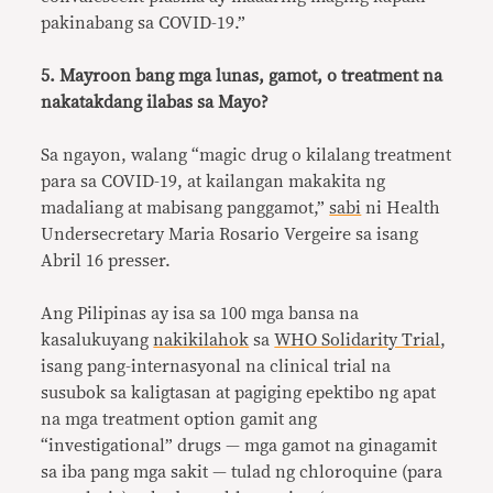
pakinabang sa COVID-19.”
5. Mayroon bang mga lunas, gamot, o treatment na
nakatakdang ilabas sa Mayo?
Sa ngayon, walang “magic drug o kilalang treatment
para sa COVID-19, at kailangan makakita ng
madaliang at mabisang panggamot,”
sabi
ni Health
Undersecretary Maria Rosario Vergeire sa isang
Abril 16 presser.
Ang Pilipinas ay isa sa 100 mga bansa na
kasalukuyang
nakikilahok
sa
WHO Solidarity Trial
,
isang pang-internasyonal na clinical trial na
susubok sa kaligtasan at pagiging epektibo ng apat
na mga treatment option gamit ang
“investigational” drugs — mga gamot na ginagamit
sa iba pang mga sakit — tulad ng chloroquine (para