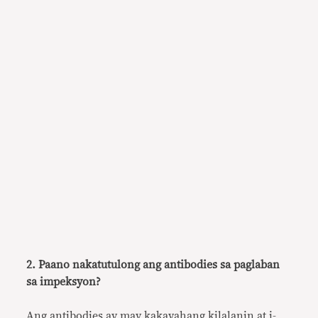
2. Paano nakatutulong ang antibodies sa paglaban
sa impeksyon?
Ang
antibodies
ay may kakayahang
kilalanin
at
i-