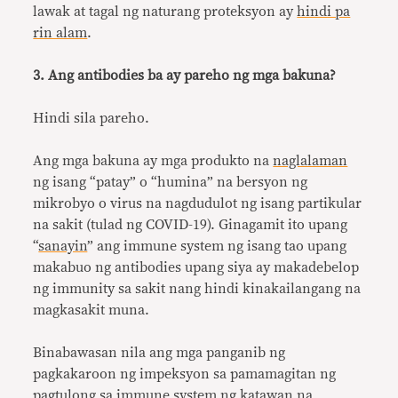
lawak at tagal ng naturang proteksyon ay
hindi pa
rin alam
.
3. Ang antibodies ba ay pareho ng mga bakuna?
Hindi sila pareho.
Ang mga bakuna ay mga produkto na
naglalaman
ng isang “patay” o “humina” na bersyon ng
mikrobyo o virus na nagdudulot ng isang partikular
na sakit (tulad ng COVID-19). Ginagamit ito upang
“
sanayin
” ang immune system ng isang tao upang
makabuo ng antibodies upang siya ay makadebelop
ng immunity sa sakit nang hindi kinakailangang na
magkasakit muna.
Binabawasan nila ang mga panganib ng
pagkakaroon ng impeksyon sa pamamagitan ng
pagtulong sa immune system ng katawan na