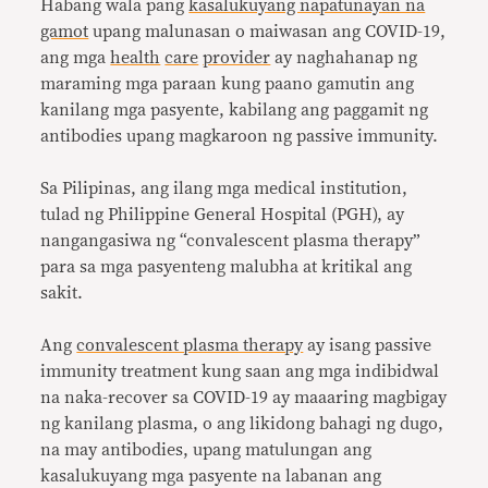
Habang wala pang
kasalukuyang napatunayan na
gamot
upang malunasan o maiwasan ang COVID-19,
ang mga
health
care
provider
ay naghahanap ng
maraming mga paraan kung paano gamutin ang
kanilang mga pasyente, kabilang ang paggamit ng
antibodies upang magkaroon ng passive immunity.
Sa Pilipinas, ang ilang mga medical institution,
tulad ng Philippine General Hospital (PGH), ay
nangangasiwa ng “convalescent plasma therapy”
para sa mga pasyenteng malubha at kritikal ang
sakit.
Ang
convalescent plasma therapy
ay isang passive
immunity treatment kung saan ang mga indibidwal
na naka-recover sa COVID-19 ay maaaring magbigay
ng kanilang plasma, o ang likidong bahagi ng dugo,
na may antibodies, upang matulungan ang
kasalukuyang mga pasyente na labanan ang