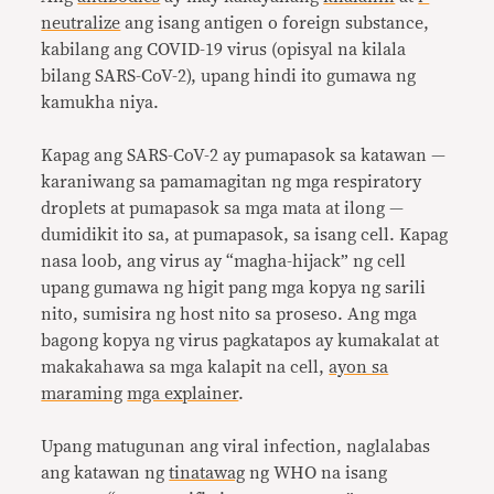
neutralize
ang isang antigen o foreign substance,
kabilang ang COVID-19 virus (opisyal na kilala
bilang SARS-CoV-2), upang hindi ito gumawa ng
kamukha niya.
Kapag ang SARS-CoV-2 ay pumapasok sa katawan —
karaniwang sa pamamagitan ng mga respiratory
droplets at pumapasok sa mga mata at ilong —
dumidikit ito sa, at pumapasok, sa isang cell. Kapag
nasa loob, ang virus ay “magha-hijack” ng cell
upang gumawa ng higit pang mga kopya ng sarili
nito, sumisira ng host nito sa proseso. Ang mga
bagong kopya ng virus pagkatapos ay kumakalat at
makakahawa sa mga kalapit na cell,
ayon sa
maraming
mga explainer
.
Upang matugunan ang viral infection, naglalabas
ang katawan ng
tinatawag
ng WHO na isang