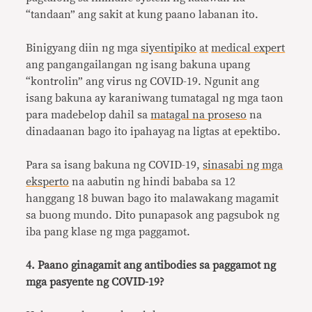
“tandaan” ang sakit at kung paano labanan ito.
Binigyang diin ng mga
siyentipiko
at
medical expert
ang pangangailangan ng isang bakuna upang
“kontrolin” ang virus ng COVID-19. Ngunit ang
isang bakuna ay karaniwang tumatagal ng mga taon
para madebelop dahil sa
matagal na proseso
na
dinadaanan bago ito ipahayag na ligtas at epektibo.
Para sa isang bakuna ng COVID-19,
sinasabi ng mga
eksperto
na aabutin ng hindi bababa sa 12
hanggang 18 buwan bago ito malawakang magamit
sa buong mundo. Dito punapasok ang pagsubok ng
iba pang klase ng mga paggamot.
4. Paano ginagamit ang antibodies sa paggamot ng
mga pasyente ng COVID-19?