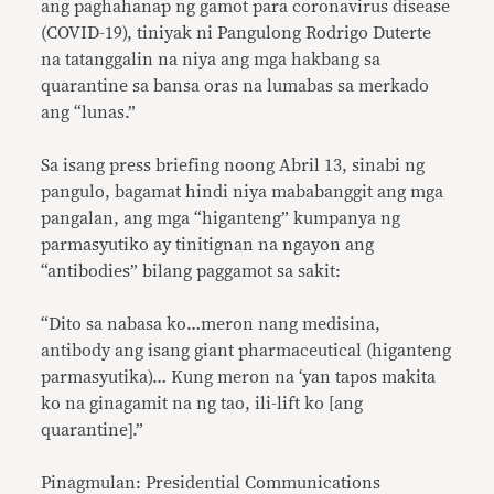
ang paghahanap ng gamot para coronavirus disease
(COVID-19), tiniyak ni Pangulong Rodrigo Duterte
na tatanggalin na niya ang mga hakbang sa
quarantine sa bansa oras na lumabas sa merkado
ang “lunas.”
Sa isang press briefing noong Abril 13, sinabi ng
pangulo, bagamat hindi niya mababanggit ang mga
pangalan, ang mga “higanteng” kumpanya ng
parmasyutiko ay tinitignan na ngayon ang
“antibodies” bilang paggamot sa sakit:
“Dito sa nabasa ko…meron nang medisina,
antibody ang isang giant pharmaceutical (higanteng
parmasyutika)… Kung meron na ‘yan tapos makita
ko na ginagamit na ng tao, ili-lift ko [ang
quarantine].”
Pinagmulan: Presidential Communications