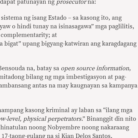
 dapat patunayan ng
prosecutor
na:
sistema ng isang Estado – sa kasong ito, ang
yaw o hindi tunay na isinasagawa” mga paglilitis,
complementarity; at
na bigat” upang bigyang-katwiran ang karagdagang
Bensouda na, batay sa
open source information
,
mitadong bilang ng mga imbestigasyon at pag-
 pambansang antas na may kaugnayan sa kampanya
inampang kasong kriminal ay laban sa “ilang mga
ow-level, physical perpetrators
.” Binanggit din nito
na hinatulan noong Nobyembre noong nakaraang
 17-taong-gulang na si Kian Delos Santos.