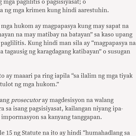
 mga paglilitis o pagsisiyasat; o
 ng mga krimen kung hindi aarestuhin.
g mga hukom ay magpapasya kung may sapat na
ayan na may matibay na batayan” sa kaso upang
paglilitis. Kung hindi man sila ay “magpapasya na
 sa tagausig ng karagdagang katibayan” o susugan
 ay maaari pa ring iapila “sa ilalim ng mga tiyak
ntulot ng mga hukom.”
 ang
prosecutor
ay magdesisyon na walang
 sa isang pagsisiyasat, kailangan niyang ipa-
g impormasyon sa kanyang tanggapan.
le 15 ng Statute na ito ay hindi “humahadlang sa