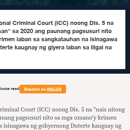
ional Criminal Court (ICC) noong Dis. 5 na
san" sa 2020 ang paunang pagsusuri nito
rimen laban sa sangkatauhan na isinagawa
rte kaugnay ng giyera laban sa iligal na
inute read
Basahin sa
INGLES
riminal Court (ICC) noong Dis. 5 na “nais nitong
unang pagsusuri nito sa mga umano’y krimen
a isinagawa ng gobyernong Duterte kaugnay ng