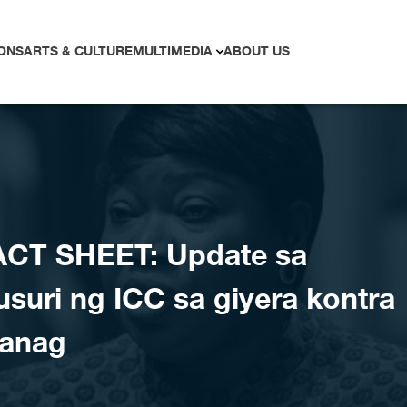
ONS
ARTS & CULTURE
MULTIMEDIA
ABOUT US
ACT SHEET: Update sa
suri ng ICC sa giyera kontra
wanag