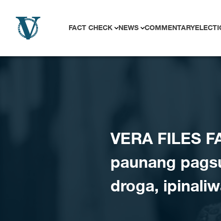
Skip to content
FACT CHECK
NEWS
COMMENTARY
ELECTI
VERA FILES F
paunang pagsu
droga, ipinali