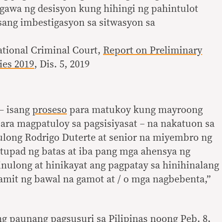
gawa ng desisyon kung hihingi ng pahintulot
sang imbestigasyon sa sitwasyon sa
tional Criminal Court,
Report on Preliminary
ies 2019
, Dis. 5, 2019
— isang
proseso
para matukoy kung mayroong
ara magpatuloy sa pagsisiyasat – na nakatuon sa
ulong Rodrigo Duterte at senior na miyembro ng
upad ng batas at iba pang mga ahensya ng
inulong at hinikayat ang pagpatay sa hinihinalang
mit ng bawal na gamot at / o mga nagbebenta,”
g paunang pagsusuri sa Pilipinas noong Peb. 8,