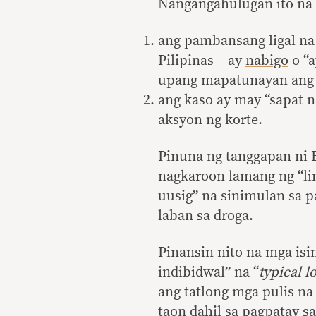
Nangangahulugan ito na
ang pambansang ligal na 
Pilipinas – ay
nabigo
o “a
upang mapatunayan ang 
ang kaso ay may “sapat 
aksyon ng korte.
Pinuna ng tanggapan ni 
nagkaroon lamang ng “li
uusig” na sinimulan sa
laban sa droga.
Pinansin nito na mga is
indibidwal” na “
typical l
ang tatlong mga pulis 
taon dahil sa pagpatay sa