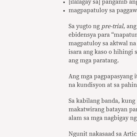
[ilalagay sa] panganib ang
magpapatuloy sa paggawa
Sa yugto ng
pre-trial
, an
ebidensya para “mapatun
magpatuloy sa aktwal na 
isara ang kaso o hihingi
ang mga paratang.
Ang mga pagpapasyang ito
na kundisyon at sa pahi
Sa kabilang banda, kung
makatwirang batayan para
alam sa mga nagbigay n
Ngunit nakasaad sa Artic