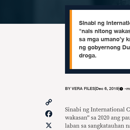
Sinabi ng Internat
"nais nitong waka
sa mga umano’y k
ng gobyernong Dute
droga.
BY
VERA FILES
|
Dec 6, 2019
|
-m
Copy
Link
Sinabi ng International C
Facebook
wakasan” sa 2020 ang pa
X
laban sa sangkatauhan n