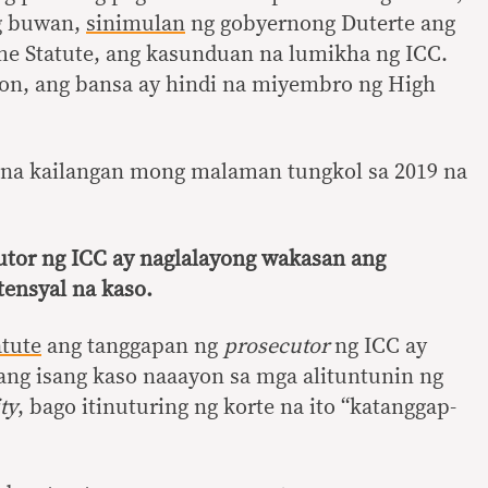
ng buwan,
sinimulan
ng gobyernong Duterte ang
ome Statute, ang kasunduan na lumikha ng ICC.
on, ang bansa ay hindi na miyembro ng High
y na kailangan mong malaman tungkol sa 2019 na
utor ng ICC ay naglalayong wakasan ang
tensyal na kaso.
tute
ang tanggapan ng
prosecutor
ng ICC ay
ang isang kaso naaayon sa mga alituntunin ng
ty
, bago itinuturing ng korte na ito “katanggap-