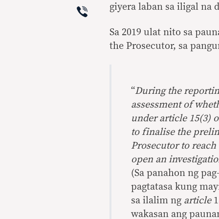
Viber
giyera laban sa iligal na 
Sa 2019 ulat nito sa pau
the Prosecutor, sa pangu
“
During the reportin
assessment of wheth
under article 15(3) o
to finalise the prel
Prosecutor to reach 
open an investigatio
(Sa panahon ng pag
pagtatasa kung may
sa ilalim ng
article
1
wakasan ang pauna