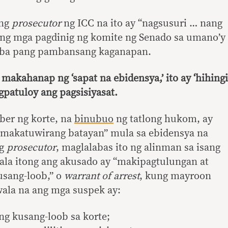
 ng
prosecutor
ng ICC na ito ay “nagsusuri … nang
 ng mga pagdinig ng komite ng Senado sa umano’y
iba pang pambansang kaganapan.
makahanap ng ‘sapat na ebidensya,’ ito ay ‘hihingi
gpatuloy ang pagsisiyasat.
ber ng korte, na
binubuo
ng tatlong hukom, ay
makatuwirang batayan” mula sa ebidensya na
ng
prosecutor
, maglalabas ito ng alinman sa isang
la itong ang akusado ay “makipagtulungan at
usang-loob,” o
warrant of arrest
, kung mayroon
wala na ang mga suspek ay:
g kusang-loob sa korte;