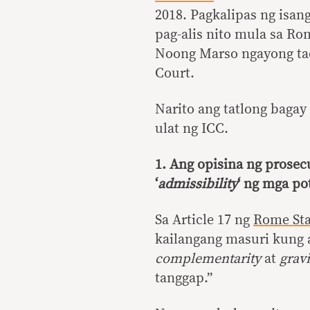
2018. Pagkalipas ng isa
pag-alis nito mula sa R
Noong Marso ngayong ta
Court.
Narito ang tatlong baga
ulat ng ICC.
1. Ang opisina ng prosec
‘
admissibility
‘ ng mga po
Sa Article 17 ng
Rome Sta
kailangang masuri kung 
complementarity
at
gravi
tanggap.”