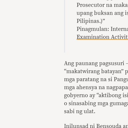
Prosecutor na maka
upang buksan ang i
Pilipinas.)”
Pinagmulan: Interna
Examination Activit
Ang paunang pagsusuri 
“makatwirang batayan” p
mga paratang na si Pang
mga ahensya na nagpapat
gobyerno ay “aktibong is
o sinasabing mga gumaga
sabi ng ulat.
Inilunsad
ni Bensouda an