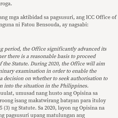
droga.
nang mga aktibidad sa pagsusuri, ang ICC Office of
nguna ni Fatou Bensouda, ay nagsabi:
g period, the Office significantly advanced its
er there is a reasonable basis to proceed
f the Statute. During 2020, the Office will aim
iminary examination in order to enable the
a decision on whether to seek authorisation to
n into the situation in the Philippines.
-uulat, umusad nang husto ang Opisina sa
roong isang makatwirang batayan para ituloy
5 (3) ng Statute. Sa 2020, layon ng Opisina na
ng pagsusuri upang matulungan ang