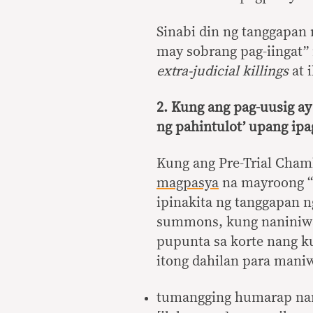
Sinabi din ng tanggapan
may sobrang pag-iingat”
extra-judicial killings
at 
2. Kung ang pag-uusig ay 
ng pahintulot’ upang ipa
Kung ang Pre-Trial Cham
magpasya
na mayroong “
ipinakita ng tanggapan 
summons, kung naniniwa
pupunta sa korte nang k
itong dahilan para mani
tumangging humarap nan