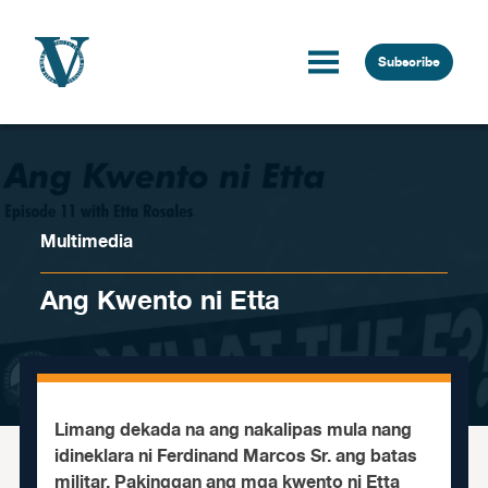
Skip to content
Subscribe
Multimedia
Ang Kwento ni Etta
Limang dekada na ang nakalipas mula nang
idineklara ni Ferdinand Marcos Sr. ang batas
militar. Pakinggan ang mga kwento ni Etta