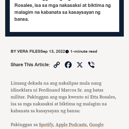
Rosales, isa sa mga nakasaksi at biktima ng
malagim na kabanata sa kasaysayan ng
bansa.
BY
VERA FILES
Sep 13, 2022
1-minute read
Copy
Facebook
X
Viber
Share This Article
:
Link
Limang dekada na ang nakalipas mula nang
idineklara ni Ferdinand Marcos Sr. ang batas
militar. Pakinggan ang mga kwento ni Etta Rosales,
isa sa mga nakasaksi at biktima ng malagim na
kabanata sa kasaysayan ng bansa:
Pakinggan sa
Spotify
,
Apple Podcasts
,
Google