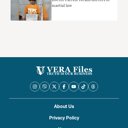
Doctor’s arrest recalls horrors of
martial law
About Us
Privacy Policy