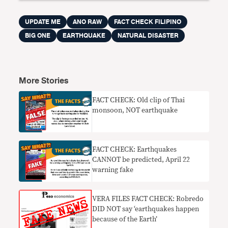
UPDATE ME
ANO RAW
FACT CHECK FILIPINO
BIG ONE
EARTHQUAKE
NATURAL DISASTER
More Stories
FACT CHECK: Old clip of Thai
monsoon, NOT earthquake
FACT CHECK: Earthquakes
CANNOT be predicted, April 22
warning fake
​VERA FILES FACT CHECK: Robredo
DID NOT say ‘earthquakes happen
because of the Earth’