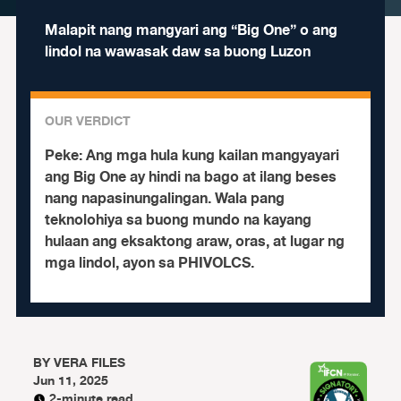
Malapit nang mangyari ang “Big One” o ang
lindol na wawasak daw sa buong Luzon
OUR VERDICT
Peke:
Ang mga hula kung kailan mangyayari
ang Big One ay hindi na bago at ilang beses
nang napasinungalingan.
Wala pang
teknolohiya sa buong mundo na kayang
hulaan ang eksaktong araw, oras, at lugar ng
mga lindol, ayon sa PHIVOLCS.
BY
VERA FILES
Jun 11, 2025
2-minute read