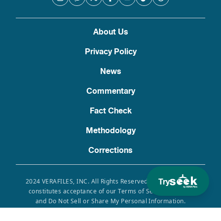
About Us
Privacy Policy
News
Commentary
Fact Check
Methodology
Corrections
Try
2024 VERAFILES, INC. All Rights Reserved. Use of this site
constitutes acceptance of our Terms of Service, Privacy
and Do Not Sell or Share My Personal Information.