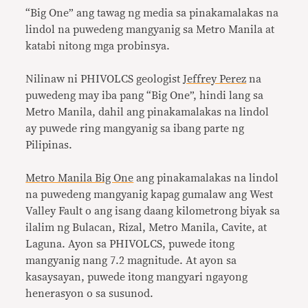
“Big One” ang tawag ng media sa pinakamalakas na
lindol na puwedeng mangyanig sa Metro Manila at
katabi nitong mga probinsya.
Nilinaw ni PHIVOLCS geologist
Jeffrey Perez
na
puwedeng may iba pang “Big One”, hindi lang sa
Metro Manila, dahil ang pinakamalakas na lindol
ay puwede ring mangyanig sa ibang parte ng
Pilipinas.
Metro Manila Big One
ang pinakamalakas na lindol
na puwedeng mangyanig kapag gumalaw ang West
Valley Fault o ang isang daang kilometrong biyak sa
ilalim ng Bulacan, Rizal, Metro Manila, Cavite, at
Laguna. Ayon sa PHIVOLCS, puwede itong
mangyanig nang 7.2 magnitude. At ayon sa
kasaysayan, puwede itong mangyari ngayong
henerasyon o sa susunod.