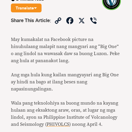
Translate
Copy
Facebook
X
Viber
Share This Article
:
Link
May kumakalat na Facebook picture na
hinuhulaang malapit nang mangyari ang “Big One”
o ang lindol na wawasak daw sa buong Luzon. Peke
ang hula at pananakot lang.
Ang mga hula kung kailan mangyayari ang Big One
ay hindi na bago at ilang beses nang
napasinungalingan.
Wala pang teknolohiya sa buong mundo na kayang
hulaan ang eksaktong araw, oras, at lugar ng mga
lindol, ayon sa Philippine Institute of Volcanology
and Seismology (
PHIVOLCS
) noong April 4.