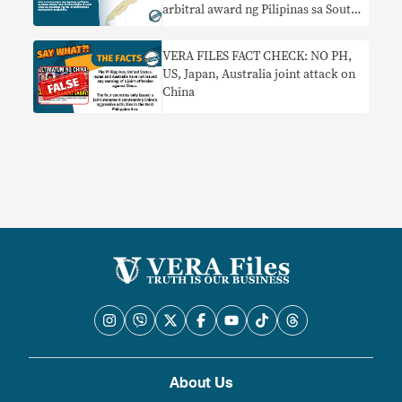
arbitral award ng Pilipinas sa South
China Sea
VERA FILES FACT CHECK: NO PH,
US, Japan, Australia joint attack on
China
About Us