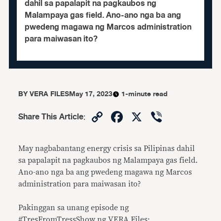
dahil sa papalapit na pagkaubos ng
Malampaya gas field. Ano-ano nga ba ang
pwedeng magawa ng Marcos administration
para maiwasan ito?
BY
VERA FILES
May 17, 2023
1-minute read
Copy
Facebook
X
Viber
Share This Article
:
Link
May nagbabantang energy crisis sa Pilipinas dahil
sa papalapit na pagkaubos ng Malampaya gas field.
Ano-ano nga ba ang pwedeng magawa ng Marcos
administration para maiwasan ito?
Pakinggan sa unang episode ng
#TresFromTressShow ng VERA Files: