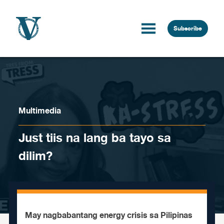
Skip to content
Subscribe
Multimedia
Just tiis na lang ba tayo sa
dilim?
May nagbabantang energy crisis sa Pilipinas