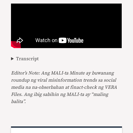
Transcript
Editor’s Note: Ang MALI-ta Minute ay buwanang
roundup ng viral misinformation trends sa social
media na na-obserbahan at finact-check ng VERA
Files. Ang ibig sabihin ng MALI-ta ay “maling
balita”.