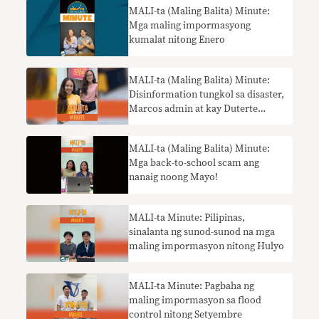
MALI-ta (Maling Balita) Minute:
Mga maling impormasyong
kumalat nitong Enero
MALI-ta (Maling Balita) Minute:
Disinformation tungkol sa disaster,
Marcos admin at kay Duterte
nagpayanig ngayong April!
MALI-ta (Maling Balita) Minute:
Mga back-to-school scam ang
nanaig noong Mayo!
MALI-ta Minute: Pilipinas,
sinalanta ng sunod-sunod na mga
maling impormasyon nitong Hulyo
MALI-ta Minute: Pagbaha ng
maling impormasyon sa flood
control nitong Setyembre