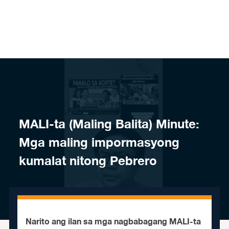
Skip to content
MALI-ta (Maling Balita) Minute:
Mga maling impormasyong
kumalat nitong Pebrero
Narito ang ilan sa mga nagbabagang MALI-ta