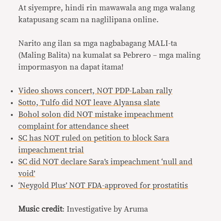
At siyempre, hindi rin mawawala ang mga walang
katapusang scam na naglilipana online.
Narito ang ilan sa mga nagbabagang MALI-ta
(Maling Balita) na kumalat sa Pebrero – mga maling
impormasyon na dapat itama!
Video shows concert, NOT PDP-Laban rally
Sotto, Tulfo did NOT leave Alyansa slate
Bohol solon did NOT mistake impeachment
complaint for attendance sheet
SC has NOT ruled on petition to block Sara
impeachment trial
SC did NOT declare Sara’s impeachment ‘null and
void’
‘Neygold Plus’ NOT FDA-approved for prostatitis
Music credit
: Investigative by Aruma