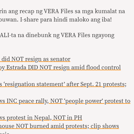
rin ang recap ng VERA Files sa mga kumalat na
buwan. I-share para hindi maloko ang iba!
MALI-ta na dinebunk ng VERA Files ngayong
did NOT resign as senator
y Estrada DID NOT resign amid flood control
esignation statement’ after Sept. 21 protests;
 INC peace rally, NOT ‘people power’ protest to
s protest in Nepal, NOT in PH
ouse NOT burned amid protests; clip shows