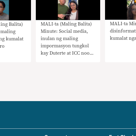
MALI-ta Mi
MALI-ta (Maling Balita)
ing Balita)
disinformat
Minute: Social media,
 maling
kumalat ng
inulan ng maling
ng kumalat
impormasyon tungkol
ro
kay Duterte at ICC noong
Marso