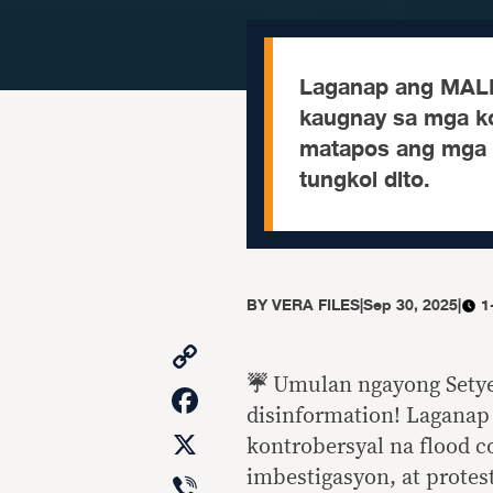
Laganap ang MALI-
kaugnay sa mga ko
matapos ang mga p
tungkol dito.
BY
VERA FILES
|
Sep 30, 2025
|
1
Copy
Link
☔
Umulan ngayong Setyemb
Facebook
disinformation! Laganap
X
kontrobersyal na flood c
Viber
imbestigasyon, at protest