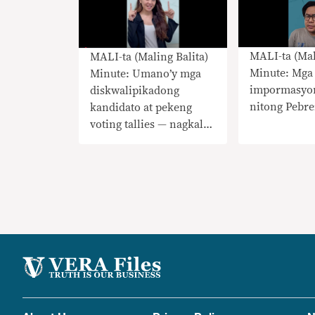
MALI-ta (Mal
MALI-ta (Maling Balita)
Minute: Mga
Minute: Umano’y mga
impormasyo
diskwalipikadong
nitong Pebre
kandidato at pekeng
voting tallies — nagkalat
ngayong eleksyon!