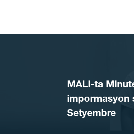
Skip to content
MALI-ta Minut
impormasyon s
Setyembre