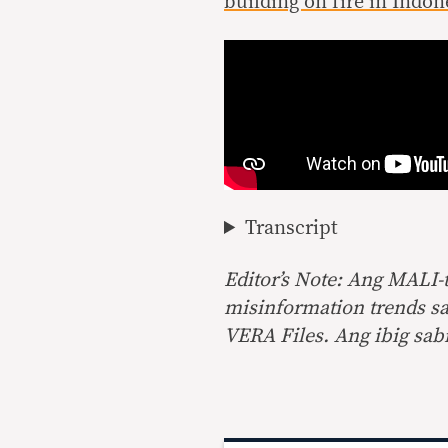
building on fire in Indon
Transcript
Editor’s Note: Ang MALI
misinformation trends sa
VERA Files. Ang ibig sabi