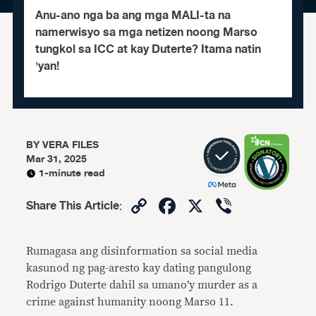
Anu-ano nga ba ang mga MALI-ta na
namerwisyo sa mga netizen noong Marso
tungkol sa ICC at kay Duterte? Itama natin
'yan!
BY
VERA FILES
Mar 31, 2025
1-minute read
Copy
Facebook
X
Viber
Share This Article
:
Link
Rumagasa ang disinformation sa social media
kasunod ng pag-aresto kay dating pangulong
Rodrigo Duterte dahil sa umano’y murder as a
crime against humanity noong Marso 11.