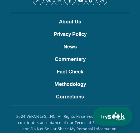
About Us
Privacy Policy
News
Commentary
Fact Check
Methodology
Corrections
Try
2024 VERAFILES, INC. All Rights Reserved. Use of this site
constitutes acceptance of our Terms of Service, Privacy
and Do Not Sell or Share My Personal Information.