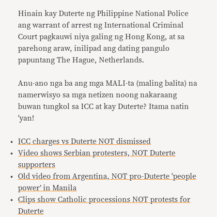
Hinain kay Duterte ng Philippine National Police
ang warrant of arrest ng International Criminal
Court pagkauwi niya galing ng Hong Kong, at sa
parehong araw, inilipad ang dating pangulo
papuntang The Hague, Netherlands.
Anu-ano nga ba ang mga MALI-ta (maling balita) na
namerwisyo sa mga netizen noong nakaraang
buwan tungkol sa ICC at kay Duterte? Itama natin
‘yan!
ICC charges vs Duterte NOT dismissed
Video shows Serbian protesters, NOT Duterte
supporters
Old video from Argentina, NOT pro-Duterte ‘people
power’ in Manila
Clips show Catholic processions NOT protests for
Duterte