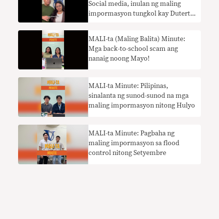
Social media, inulan ng maling
impormasyon tungkol kay Duterte
at ICC noong Marso
MALI-ta (Maling Balita) Minute:
Mga back-to-school scam ang
nanaig noong Mayo!
MALI-ta Minute: Pilipinas,
sinalanta ng sunod-sunod na mga
maling impormasyon nitong Hulyo
MALI-ta Minute: Pagbaha ng
maling impormasyon sa flood
control nitong Setyembre