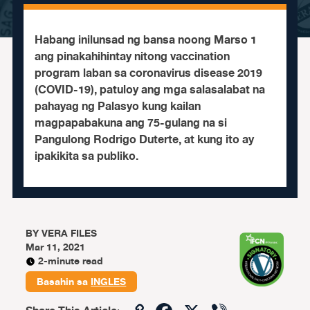
Habang inilunsad ng bansa noong Marso 1
ang pinakahihintay nitong vaccination
program laban sa coronavirus disease 2019
(COVID-19), patuloy ang mga salasalabat na
pahayag ng Palasyo kung kailan
magpapabakuna ang 75-gulang na si
Pangulong Rodrigo Duterte, at kung ito ay
ipakikita sa publiko.
BY
VERA FILES
Mar 11, 2021
2-minute read
Basahin sa
INGLES