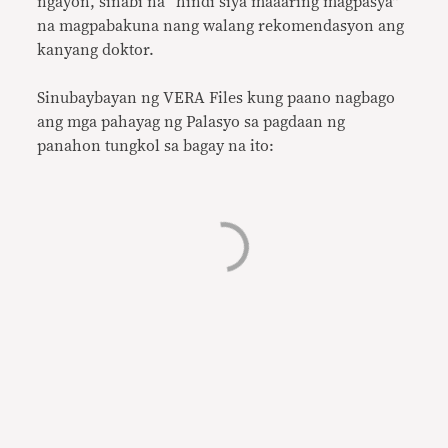
ngayon, sinabi na “hindi siya maaaring magpasya”
na magpabakuna nang walang rekomendasyon ang
kanyang doktor.
Sinubaybayan ng VERA Files kung paano nagbago
ang mga pahayag ng Palasyo sa pagdaan ng
panahon tungkol sa bagay na ito: