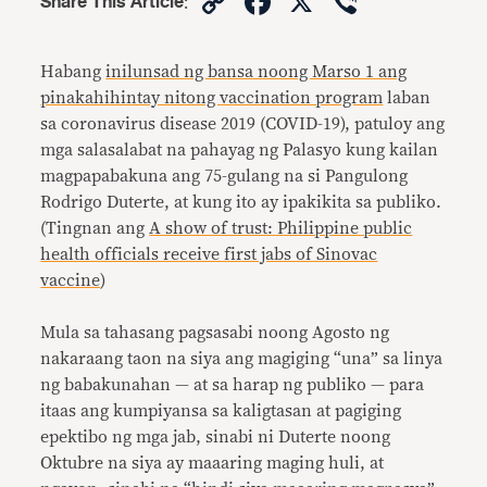
Copy
Facebook
X
Viber
Share This Article
:
Link
Habang
inilunsad ng bansa noong Marso 1 ang
pinakahihintay nitong vaccination program
laban
sa coronavirus disease 2019 (COVID-19), patuloy ang
mga salasalabat na pahayag ng Palasyo kung kailan
magpapabakuna ang 75-gulang na si Pangulong
Rodrigo Duterte, at kung ito ay ipakikita sa publiko.
(Tingnan ang
A show of trust: Philippine public
health officials receive first jabs of Sinovac
vaccine
)
Mula sa tahasang pagsasabi noong Agosto ng
nakaraang taon na siya ang magiging “una” sa linya
ng babakunahan — at sa harap ng publiko — para
itaas ang kumpiyansa sa kaligtasan at pagiging
epektibo ng mga jab, sinabi ni Duterte noong
Oktubre na siya ay maaaring maging huli, at