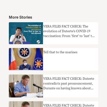
More Stories
VERA FILES FACT CHECK: The
evolution of Duterte’s COVID-19
vaccination: From ‘first’ to ‘last’ to
‘not allowed’
Tell that to the marines
VERA FILES FACT CHECK: Duterte
contradicts past pronouncement,
Durante on having known about
the PSG COVID-19 vaccination
VERA FILES FACT CHECK: Duterte