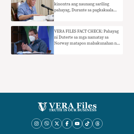
kinontra ang naunang sariling
pahayag, Durante sa pagkakaalam
tungkol sa PSG COVID-19 vaccine
VERA FILES FACT CHECK: Pahayag
ni Duterte sa mga namatay sa
Norway matapos mabakunahan ng
Pfizer nangangailangan ng
konteksto