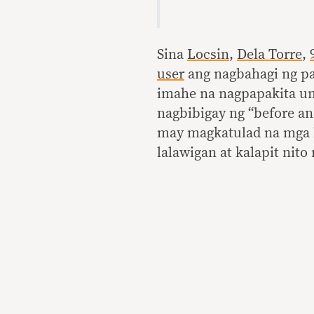
Sina
Locsin
,
Dela Torre
,
user
ang nagbahagi ng pa
imahe na nagpapakita u
nagbibigay ng “before an
may magkatulad na mga h
lalawigan at kalapit nito 