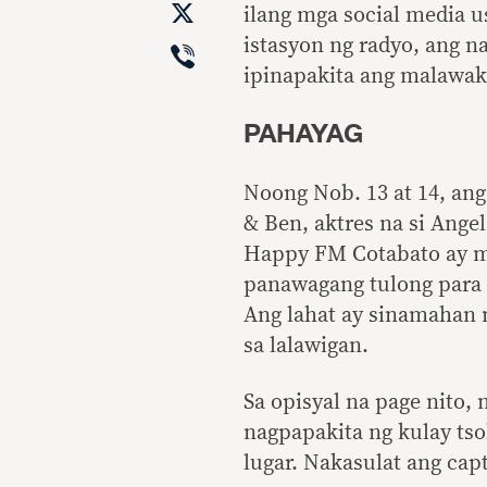
X
ilang mga social media us
Viber
istasyon ng radyo, ang n
ipinapakita ang malawa
PAHAYAG
Noong Nob. 13 at 14, ang
& Ben, aktres na si Angel
Happy FM Cotabato ay m
panawagang tulong para 
Ang lahat ay sinamahan 
sa lalawigan.
Sa opisyal na page nito,
nagpapakita ng kulay ts
lugar. Nakasulat ang cap