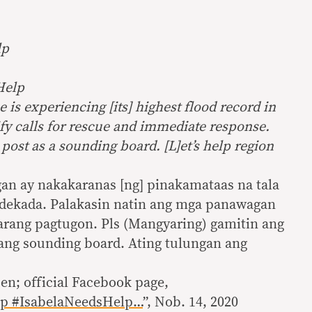
lp
Help
 is experiencing [its] highest flood record in
fy calls for rescue and immediate response.
 post as a sounding board. [L]et’s help region
gan ay nakakaranas [ng] pinakamataas na tala
dekada. Palakasin natin ang mga panawagan
garang pagtugon. Pls (Mangyaring) gamitin ang
isang sounding board. Ating tulungan ang
n; official Facebook page,
p #IsabelaNeedsHelp…
”, Nob. 14, 2020