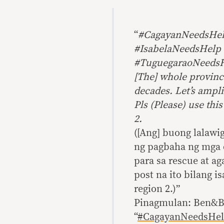
“
#CagayanNeedsHe
#IsabelaNeedsHelp
#TuguegaraoNeeds
[The] whole province
decades. Let’s ampli
Pls (Please) use this
2.
([Ang] buong lalawi
ng pagbaha ng mga 
para sa rescue at a
post na ito bilang 
region 2.)”
Pinagmulan: Ben&Be
“
#CagayanNeedsHel