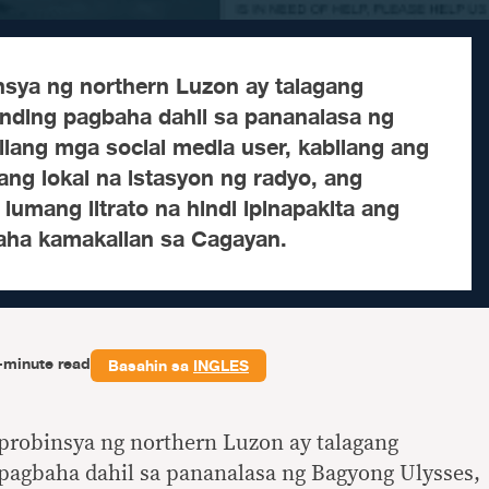
sya ng northern Luzon ay talagang
nding pagbaha dahil sa pananalasa ng
ilang mga social media user, kabilang ang
sang lokal na istasyon ng radyo, ang
umang litrato na hindi ipinapakita ang
ha kamakailan sa Cagayan.
-minute read
Basahin sa
INGLES
robinsya ng northern Luzon ay talagang
pagbaha dahil sa pananalasa ng Bagyong Ulysses,