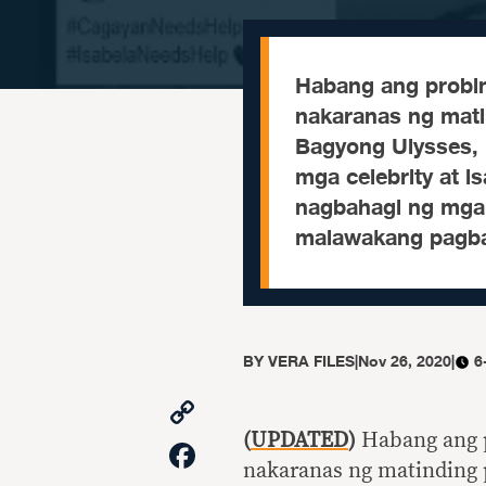
Habang ang probin
nakaranas ng mati
Bagyong Ulysses, 
mga celebrity at i
nagbahagi ng mga l
malawakang pagba
BY
VERA FILES
|
Nov 26, 2020
|
6
Copy
Link
(
UPDATED
)
Habang ang p
Facebook
nakaranas ng matinding 