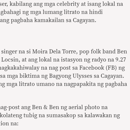
er, kabilang ang mga celebrity at isang lokal na
agbahagi ng mga lumang litrato na hindi
kang pagbaha kamakailan sa Cagayan.
 singer na si Moira Dela Torre, pop folk band Ben
 Locsin, at ang lokal na istasyon ng radyo na 9.27
agkakahiwalay na nag post sa Facebook (FB) ng
sa mga biktima ng Bagyong Ulysses sa Cagayan.
ng mga litrato umano na nagpapakita ng pagbaha
 nag-post ang Ben & Ben ng aerial photo na
okolateng tubig na sumasakop sa kalawakan ng
tion na: