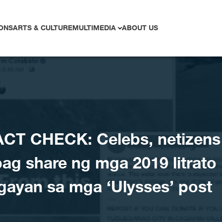
ONS
ARTS & CULTURE
MULTIMEDIA
ABOUT US
CT CHECK: Celebs, netizens
ag share ng mga 2019 litrato
gayan sa mga ‘Ulysses’ post