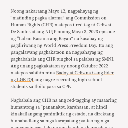
Noong nakaraang Mayo 12,
nagpahayag
ng
“matinding pagka-alarma” ang Commission on
Human Rights (CHR) matapos i-red-tag ni Celiz si
De Santos at ang NUJP noong Mayo 3, 2023 episode
ng “Laban Kasama ang Bayan” na kasabay ng
pagdiriwang ng World Press Freedom Day. Ito ang
pangalawang pagkakataon na nagpahayag ng
pagkabahala ang CHR tungkol sa palabas ng SMNI.
Ang unang pagkakataon ay noong Oktubre 2022
matapos sabihin nina
Badoy at Celiz na isang lider
ng LGBTQI
ang nagre-recruit ng high school
students sa Iloilo para sa CPP.
Nagbabala
ang CHR na ang red-tagging ay maaaring
humantong sa “pananakot, karahasan, at hindi
kinakailangang paniniktik ng estado, na direktang
humahadlang sa mga karapatang pantao ng mga
mamamahayag, lalo na ang kanilang karapatan sa