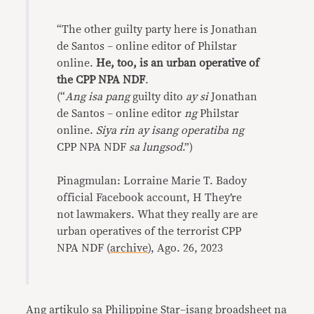
“The other guilty party here is Jonathan
de Santos – online editor of Philstar
online.
He, too, is an urban operative of
the CPP NPA NDF
.
(“
Ang isa pang
guilty dito
ay si
Jonathan
de Santos – online editor
ng
Philstar
online.
Siya rin ay isang operatiba ng
CPP NPA NDF
sa lungsod
.”)
Pinagmulan: Lorraine Marie T. Badoy
official Facebook account, H They’re
not lawmakers. What they really are are
urban operatives of the terrorist CPP
NPA NDF (
archive
), Ago. 26, 2023
Ang artikulo sa Philippine Star–isang broadsheet na