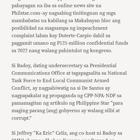
pahayagan na iba sa online news site na
Philstar.com–ay nagsabing tinitingnan ng mga
mambabatas na kabilang sa Makabayan bloc ang
posibilidad na magsampa ng impeachment
complaint laban kay Duterte-Carpio dahil sa
paggamit umano ng P125-million confidential funds
sa 2022 nang walang pahintulot ng kongreso.
Si Badoy, dating undersecretary sa Presidential
Communications Office at tagapagsalita sa National
Task Force to End Local Communist Armed
Conflict, ay nagpahiwatig na si De Santos ay
nagpapakalat ng propaganda ng CPP-NPA-NDF sa
pamamagitan ng artikulo ng Philippine Star “para
maging parang [ang] gobyerno ay walang silbi at
corrupt.”
Si Jeffrey “Ka Eric” Celiz, ang co-host ni Badoy sa