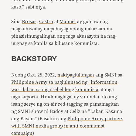
kaso,” sabi niya.
Sina
Brosas,
Castro
at
Manuel
ay gumawa ng
magkahiwalay na pahayag noong nakaraan na
pinasisinungalingan ang mga akusasyon na nag-
uugnay sa kanila sa kilusang komunista.
BACKSTORY
Noong Okt. 25, 2022,
nakipagtulungan
ang SMNI sa
Philippine Army sa paglulunsad ng “information
war” laban sa mga rebeldeng komunista
at mga
taga-suporta. Hindi nagtagal ay sinundan ito ang
isang serye ng on-air red-tagging sa pamamagitan
ng SMNI show ni Badoy at Celiz na “Laban Kasama
ang Bayan.” (Basahin ang
Philippine Army partners
with SMNI media group in anti-communist
campaign
)