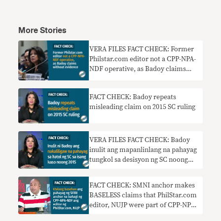
More Stories
VERA FILES FACT CHECK: Former
Philstar.com editor not a CPP-NPA-
NDF operative, as Badoy claims
without evidence
FACT CHECK: Badoy repeats
misleading claim on 2015 SC ruling
VERA FILES FACT CHECK: Badoy
inulit ang mapanlinlang na pahayag
tungkol sa desisyon ng SC noong
2015
FACT CHECK: SMNI anchor makes
BASELESS claims that PhilStar.com
editor, NUJP were part of CPP-NPA-
NDF