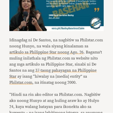
Idinagdag ni De Santos, na nagbitiw sa Philstar.com
noong Hunyo, na wala siyang kinalaman sa
artikulo sa Philippine Star noong Ago. 26
. Bagama’t
muling inilathala ng Philstar.com sa website nito
ang mga artikulo sa Philippine Star, sinabi ni De
Santos na ang
37-taong pahayagan na Philippine
Star
ay isang “hiwalay na [media] entity” sa
Philstar.com
, na itinatag noong 2000.
“Hindi na rin ako editor sa Philstar.com. Nagbitiw
ako noong Hunyo at ang huling araw ko ay Hulyo
24, kaya walang batayan para ikonekta ako sa
kuwento – na isang lehitimong istorya, sa anumang