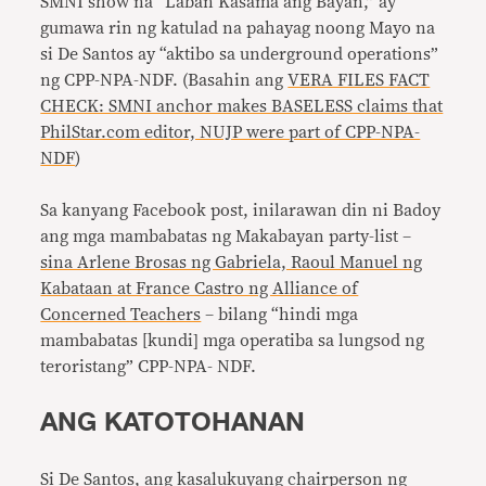
SMNI show na “Laban Kasama ang Bayan,” ay
gumawa rin ng katulad na pahayag noong Mayo na
si De Santos ay “aktibo sa underground operations”
ng CPP-NPA-NDF. (Basahin ang
VERA FILES FACT
CHECK: SMNI anchor makes BASELESS claims that
PhilStar.com editor, NUJP were part of CPP-NPA-
NDF
)
Sa kanyang Facebook post, inilarawan din ni Badoy
ang mga mambabatas ng Makabayan party-list –
sina Arlene Brosas ng Gabriela, Raoul Manuel ng
Kabataan at France Castro ng Alliance of
Concerned Teachers
– bilang “hindi mga
mambabatas [kundi] mga operatiba sa lungsod ng
teroristang” CPP-NPA- NDF.
ANG KATOTOHANAN
Si De Santos, ang kasalukuyang chairperson ng