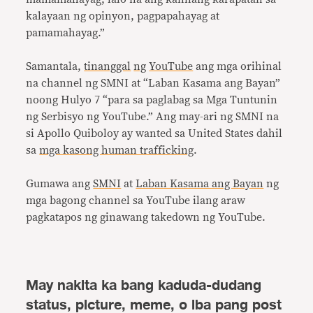
kalayaan ng opinyon, pagpapahayag at
pamamahayag.”
Samantala,
tinanggal
ng
YouTube
ang mga orihinal
na channel ng SMNI at “Laban Kasama ang Bayan”
noong Hulyo 7 “para sa paglabag sa Mga Tuntunin
ng Serbisyo ng YouTube.” Ang may-ari ng SMNI na
si Apollo Quiboloy ay wanted sa United States dahil
sa
mga kasong human trafficking
.
Gumawa ang
SMNI
at
Laban Kasama ang Bayan
ng
mga bagong channel sa YouTube ilang araw
pagkatapos ng ginawang takedown ng YouTube.
May nakita ka bang kaduda-dudang
status, picture, meme, o iba pang post