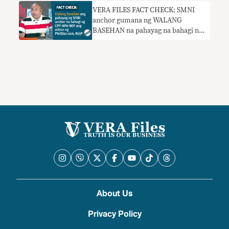
VERA FILES FACT CHECK: SMNI
anchor gumana ng WALANG
BASEHAN na pahayag na bahagi ng
CPP-NPA-NDF ang PhilStar.com
editor, NUJP
About Us
Privacy Policy