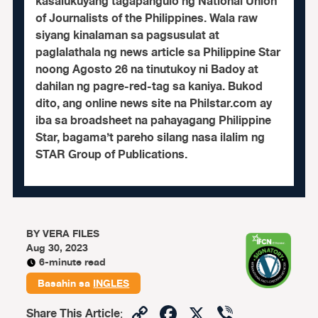
kasalukuyang tagapangulo ng National Union
of Journalists of the Philippines. Wala raw
siyang kinalaman sa pagsusulat at
paglalathala ng news article sa Philippine Star
noong Agosto 26 na tinutukoy ni Badoy at
dahilan ng pagre-red-tag sa kaniya. Bukod
dito, ang online news site na Philstar.com ay
iba sa broadsheet na pahayagang Philippine
Star, bagama’t pareho silang nasa ilalim ng
STAR Group of Publications.
BY
VERA FILES
Aug 30, 2023
6-minute read
Basahin sa
INGLES
Copy
Facebook
X
Viber
Share This Article
: