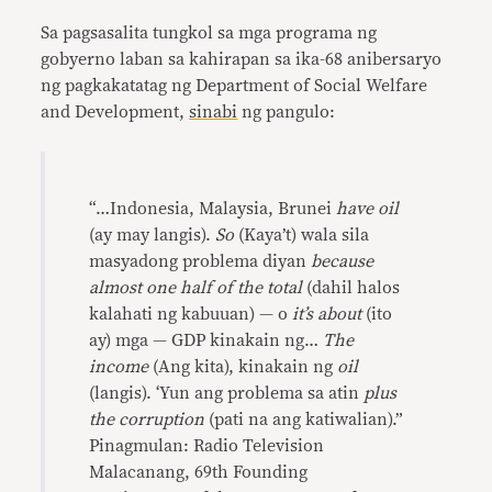
Sa pagsasalita tungkol sa mga programa ng
gobyerno laban sa kahirapan sa ika-68 anibersaryo
ng pagkakatatag ng Department of Social Welfare
and Development,
sinabi
ng pangulo:
“…Indonesia, Malaysia, Brunei
have oil
(ay may langis).
So
(Kaya’t) wala sila
masyadong problema diyan
because
almost one half of the total
(dahil halos
kalahati ng kabuuan) — o
it’s about
(ito
ay) mga — GDP kinakain ng…
The
income
(Ang kita), kinakain ng
oil
(langis). ‘Yun ang problema sa atin
plus
the corruption
(pati na ang katiwalian).”
Pinagmulan: Radio Television
Malacanang, 69th Founding