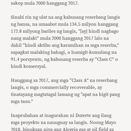
sakop mula 2000 hanggang 2017.
Sinabi rin ng ulat na ang kabuuang reserbang langis
ng bansa, na umaabot mula 134.5 milyon hanggang
172.8 milyong bariles ng langis, “[ay] hindi nagbago
nang malaki” mula 2000 hanggang 2017 lalo na
dahil “hindi aktibo ang karamihan sa mga reserba,”
sapagkat malaking bahagi, o humigit-kumulang na
91.4 porsyento, ng kabuuang reserba ay “Class C” o
hindi komersyal.
Hanggang sa 2017, ang mga “Class A” na reserbang
langis, o mga commercially recoverable, ay
tinatayang magtatagal lamang ng “apat na higit pang
mga taon.”
Inaprubahan at inagurahan ni Duterte ang ilang
mga proyekto na nauugnay sa langis. Noong Mayo
2018, binuksan niya ang Alegria gas at oil field sa