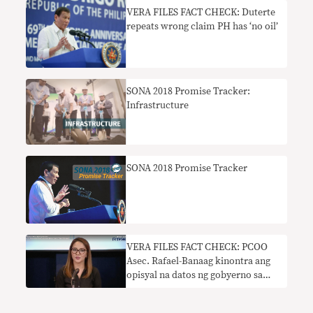
VERA FILES FACT CHECK: Duterte
repeats wrong claim PH has ‘no oil’
SONA 2018 Promise Tracker:
Infrastructure
SONA 2018 Promise Tracker
VERA FILES FACT CHECK: PCOO
Asec. Rafael-Banaag kinontra ang
opisyal na datos ng gobyerno sa
giyera laban sa droga