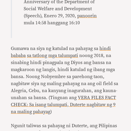
Anniversary of the Department of
Social Welfare and Development
(Speech), Enero 29, 2020,
panoorin
mula 14:58 hanggang 16:10
Gumawa na siya ng katulad na pahayag sa
hindi
bababa
sa tatlong
mga talumpati
noong 2018, na
sinabing hindi pinagpala ng Diyos ang bansa na
magkaroon ng langis, hindi katulad ng ibang mga
bansa. Noong Nobyembre sa parehong taon,
nagbitaw siya ng maling pahayag na ang oil field sa
Alegria, Cebu, na kanyang inagurahan, ang kauna-
unahan sa bansa. (Tingnan ang
VERA FILES FACT
CHECK: Sa isang talumpati, Duterte nagbitaw ng 9
na maling pahayag
)
Ngunit taliwas sa pahayag ni Duterte, ang Pilipinas