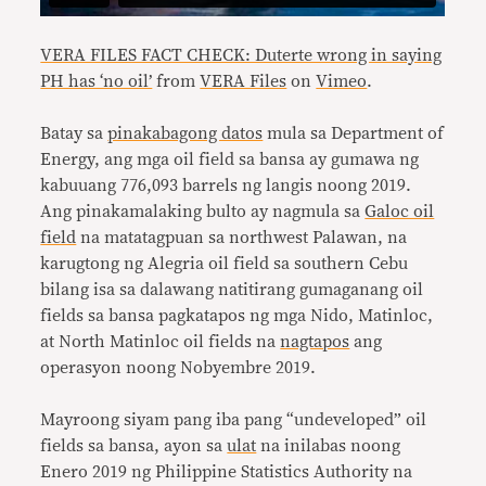
VERA FILES FACT CHECK: Duterte wrong in saying
PH has ‘no oil’
from
VERA Files
on
Vimeo
.
Batay sa
pinakabagong datos
mula sa Department of
Energy, ang mga oil field sa bansa ay gumawa ng
kabuuang 776,093 barrels ng langis noong 2019.
Ang pinakamalaking bulto ay nagmula sa
Galoc oil
field
na matatagpuan sa northwest Palawan, na
karugtong ng Alegria oil field sa southern Cebu
bilang isa sa dalawang natitirang gumaganang oil
fields sa bansa pagkatapos ng mga Nido, Matinloc,
at North Matinloc oil fields na
nagtapos
ang
operasyon noong Nobyembre 2019.
Mayroong siyam pang iba pang “undeveloped” oil
fields sa bansa, ayon sa
ulat
na inilabas noong
Enero 2019 ng Philippine Statistics Authority na