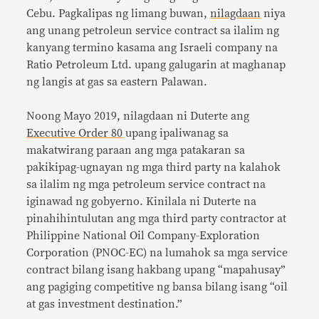
Cebu. Pagkalipas ng limang buwan,
nilagdaan
niya
ang unang petroleun service contract sa ilalim ng
kanyang termino kasama ang Israeli company na
Ratio Petroleum Ltd. upang galugarin at maghanap
ng langis at gas sa eastern Palawan.
Noong Mayo 2019, nilagdaan ni Duterte ang
Executive Order 80
upang ipaliwanag sa
makatwirang paraan ang mga patakaran sa
pakikipag-ugnayan ng mga third party na kalahok
sa ilalim ng mga petroleum service contract na
iginawad ng gobyerno. Kinilala ni Duterte na
pinahihintulutan ang mga third party contractor at
Philippine National Oil Company-Exploration
Corporation (PNOC-EC) na lumahok sa mga service
contract bilang isang hakbang upang “mapahusay”
ang pagiging competitive ng bansa bilang isang “oil
at gas investment destination.”