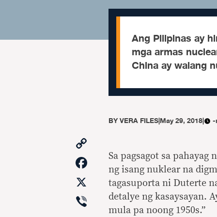
Ang Pilipinas ay h
mga armas nuclear
China ay walang n
BY
VERA FILES
|
May 29, 2018
|
-
Copy
Link
Sa pagsagot sa pahayag ni
Facebook
ng isang nuklear na digm
X
tagasuporta ni Duterte n
Viber
detalye ng kasaysayan. A
mula pa noong 1950s.”