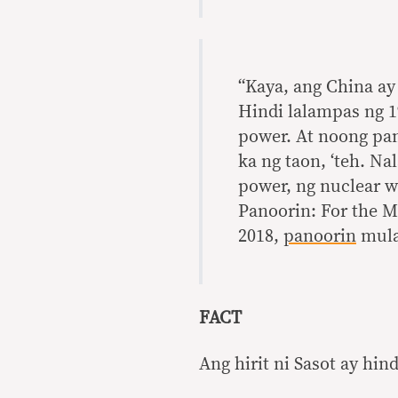
“Kaya, ang China ay
Hindi lalampas ng 19
power. At noong pan
ka ng taon, ‘teh. Na
power, ng nuclear w
Panoorin: For the M
2018,
panoorin
mula 
FACT
Ang hirit ni Sasot ay hin