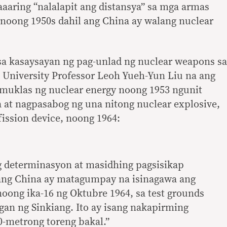
aaaring “nalalapit ang distansya” sa mga armas
 noong 1950s dahil ang China ay walang nuclear
sa kasaysayan ng pag-unlad ng nuclear weapons sa
 University Professor Leoh Yueh-Yun Liu na ang
muklas ng nuclear energy noong 1953 ngunit
at nagpasabog ng una nitong nuclear explosive,
ission device, noong 1964:
 determinasyon at masidhing pagsisikap
ang China ay matagumpay na isinagawa ang
noong ika-16 ng Oktubre 1964, sa test grounds
igan ng Sinkiang. Ito ay isang nakapirming
0-metrong toreng bakal.”