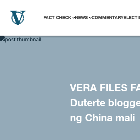
Skip to content
FACT CHECK
NEWS
COMMENTARY
ELECTI
VERA FILES FA
Duterte blogge
ng China mali