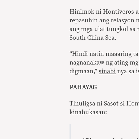
Hinimok ni Hontiveros a
repasuhin ang relasyon n
ang mga ulat tungkol sa
South China Sea.
“Hindi natin maaaring ta
nagnanakaw ng ating mga 
digmaan,”
sinabi
nya sa 
PAHAYAG
Tinuligsa ni Sasot si Ho
kinabukasan: