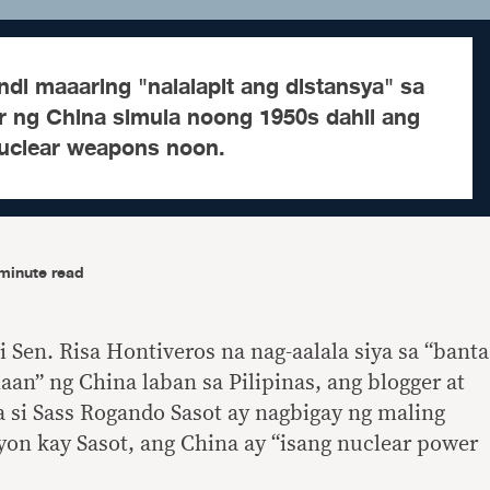
indi maaaring "nalalapit ang distansya" sa
 ng China simula noong 1950s dahil ang
uclear weapons noon.
minute read
 Sen. Risa Hontiveros na nag-aalala siya sa “banta
aan” ng China laban sa Pilipinas, ang blogger at
a si Sass Rogando Sasot ay nagbigay ng maling
yon kay Sasot, ang China ay “isang nuclear power