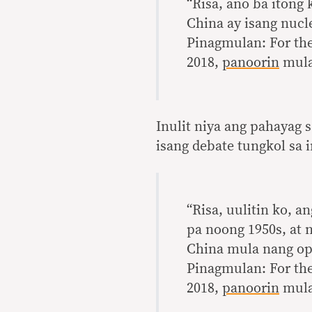
“Risa, ano ba itong
China ay isang nucl
Pinagmulan: For the
2018,
panoorin
mula
Inulit niya ang pahayag s
isang debate tungkol sa 
“Risa, uulitin ko, 
pa noong 1950s, at n
China mula nang op
Pinagmulan: For the
2018,
panoorin
mula