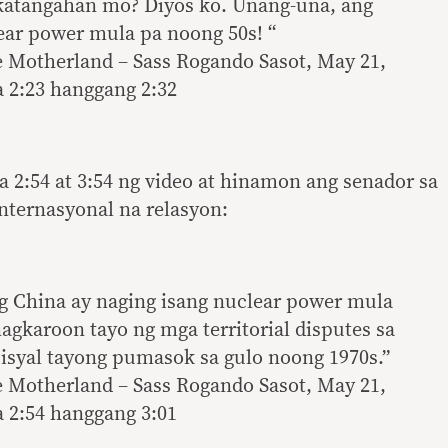
 katangahan mo? Diyos ko. Unang-una, ang
ear power mula pa noong 50s! “
 Motherland – Sass Rogando Sasot, May 21,
 2:23 hanggang 2:32
a 2:54 at 3:54 ng video at hinamon ang senador sa
internasyonal na relasyon:
ang China ay naging isang nuclear power mula
agkaroon tayo ng mga territorial disputes sa
isyal tayong pumasok sa gulo noong 1970s.”
 Motherland – Sass Rogando Sasot, May 21,
 2:54 hanggang 3:01