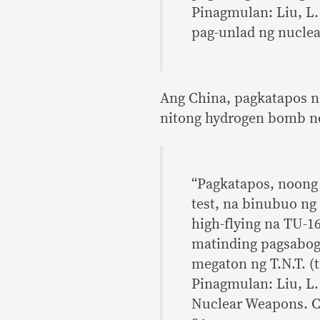
Pinagmulan: Liu, L.
pag-unlad ng nuclea
Ang China, pagkatapos n
nitong hydrogen bomb n
“Pagkatapos, noong
test, na binubuo ng
high-flying na TU-1
matinding pagsabog
megaton ng T.N.T. (t
Pinagmulan: Liu, L.
Nuclear Weapons. Ch