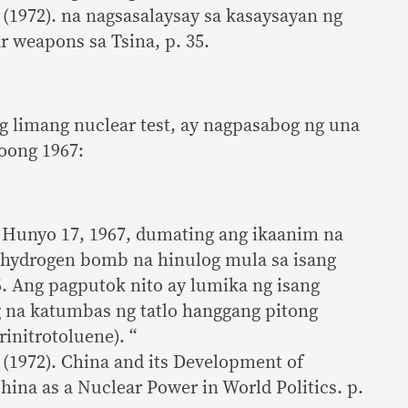
 (1972). na nagsasalaysay sa kasaysayan ng
r weapons sa Tsina, p. 35.
g limang nuclear test, ay nagpasabog ng una
oong 1967:
 Hunyo 17, 1967, dumating ang ikaanim na
 hydrogen bomb na hinulog mula sa isang
6. Ang pagputok nito ay lumika ng isang
 na katumbas ng tatlo hanggang pitong
rinitrotoluene). “
 (1972). China and its Development of
ina as a Nuclear Power in World Politics. p.