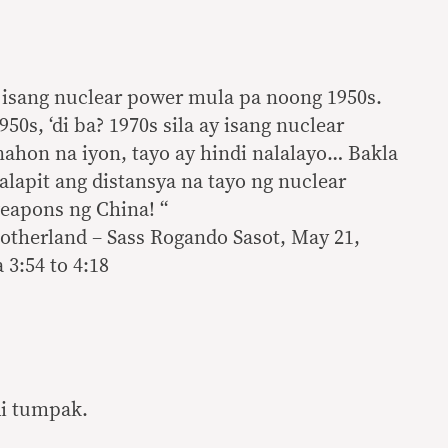
 isang nuclear power mula pa noong 1950s.
50s, ‘di ba? 1970s sila ay isang nuclear
ahon na iyon, tayo ay hindi nalalayo… Bakla
lalapit ang distansya na tayo ng nuclear
eapons ng China! “
otherland – Sass Rogando Sasot, May 21,
3:54 to 4:18
di tumpak.