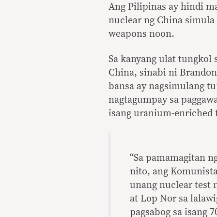
Ang Pilipinas ay hindi m
nuclear ng China simula
weapons noon.
Sa kanyang ulat tungkol 
China, sinabi ni Brandon
bansa ay nagsimulang tu
nagtagumpay sa paggawa 
isang uranium-enriched f
“Sa pamamagitan ng
nito, ang Komunist
unang nuclear test 
at Lop Nor sa lalaw
pagsabog sa isang 7