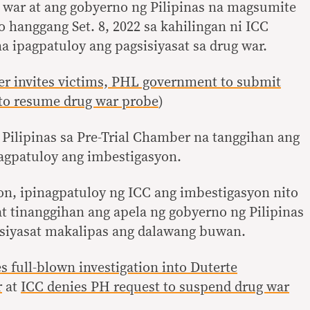
 war at ang gobyerno ng Pilipinas na magsumite
hanggang Set. 8, 2022 sa kahilingan ni ICC
 ipagpatuloy ang pagsisiyasat sa drug war.
r invites victims, PHL government to submit
l to resume drug war probe
)
Pilipinas sa Pre-Trial Chamber na tanggihan ang
pagpatuloy ang imbestigasyon.
n, ipinagpatuloy ng ICC ang imbestigasyon nito
at tinanggihan ang apela ng gobyerno ng Pilipinas
isiyasat makalipas ang dalawang buwan.
 full-blown investigation into Duterte
r
at
ICC denies PH request to suspend drug war