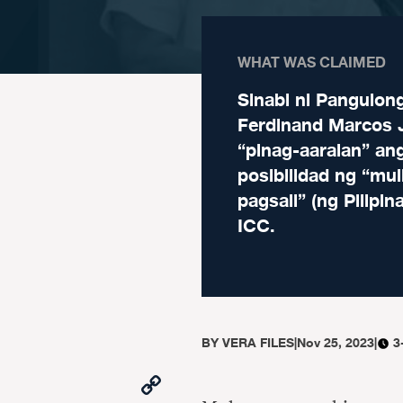
WHAT WAS CLAIMED
Sinabi ni Pangulon
Ferdinand Marcos J
“pinag-aaralan” an
posibilidad ng “mul
pagsali” (ng Pilipin
ICC.
BY
VERA FILES
|
Nov 25, 2023
|
3
Copy