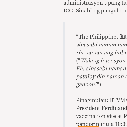
administrasyon upang tal
ICC. Sinabi ng pangulo 
“The Philippines
ha
sinasabi naman nam
rin naman ang imbe
(“
Walang intensyon 
Eh, sinasabi naman
patuloy din naman 
ganoon?
”)
Pinagmulan: RTVMal
President Ferdinand
vaccination site at 
panoorin
mula 10:30