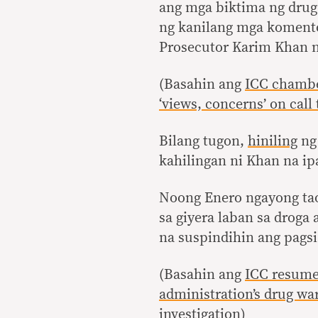
ang mga biktima ng drug
ng kanilang mga komento 
Prosecutor Karim Khan na
(Basahin ang
ICC chambe
‘views, concerns’ on cal
Bilang tugon,
hiniling
ng 
kahilingan ni Khan na i
Noong Enero ngayong tao
sa giyera laban sa droga 
na suspindihin ang pags
(Basahin ang
ICC resumes
administration’s drug wa
investigation
)