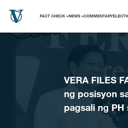
Skip to content
FACT CHECK
NEWS
COMMENTARY
ELECTI
VERA FILES F
ng posisyon sa
pagsali ng PH