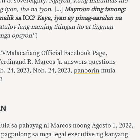
on at sovereignty.
Ngayon, kung malulutas mo
 iyon, iba na iyon
. […]
Mayroon ding tanong:
malik sa
ICC?
Kaya, iyan ay pinag-aaralan na
tuloy lang naming titingan ito at tingnan
 mga opsyon
.”)
VMalacañang Official Facebook Page,
erdinand R. Marcos Jr. answers questions
b. 24, 2023, Nob. 24, 2023,
panoorin
mula
3
AN
ula sa pahayag ni Marcos noong Agosto 1, 2022,
pagpulong sa mga legal executive ng kanyang