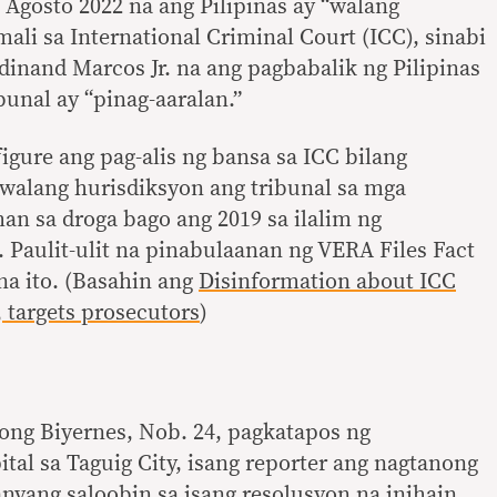
Agosto 2022 na ang Pilipinas ay “walang
ali sa International Criminal Court (ICC), sinabi
inand Marcos Jr. na ang pagbabalik ng Pilipinas
bunal ay “pinag-aaralan.”
igure ang pag-alis ng bansa sa ICC bilang
 walang hurisdiksyon ang tribunal sa mga
n sa droga bago ang 2019 sa ilalim ng
 Paulit-ulit na pinabulaanan ng VERA Files Fact
a ito. (Basahin ang
Disinformation about ICC
, targets prosecutors
)
ng Biyernes, Nob. 24, pagkatapos ng
ital sa Taguig City, isang reporter ang nagtanong
anyang saloobin sa isang
resolusyon na inihain