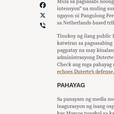
Link
Mula sa pagsasabi noong 
Facebook
intensyon” na muling sum
X
ngayon ni Pangulong Ferd
Viber
sa Netherlands-based tri
Tinukoy ng ilang public f
katwiran sa pagsasabing
pagpatay na may kinalama
administrasyong Duterte.
Check ang mga pahayag n
echoes Duterte’s defense
PAHAYAG
Sa panayam ng media noo
inagurasyon ng isang osp
kay Marcos tungkol sa k