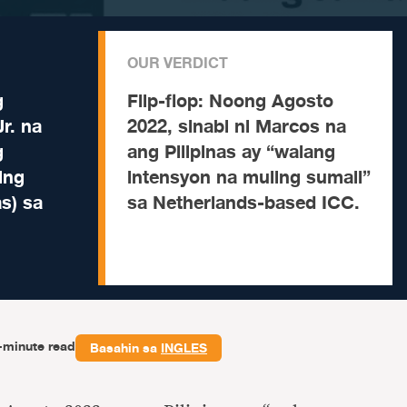
OUR VERDICT
g
Flip-flop:
Noong Agosto
r. na
2022, sinabi ni Marcos na
g
ang Pilipinas ay “walang
ing
intensyon na muling sumali”
as) sa
sa Netherlands-based ICC.
-minute read
Basahin sa
INGLES