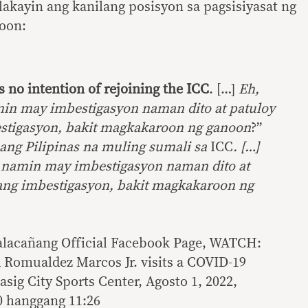
akayin ang kanilang posisyon sa pagsisiyasat ng
noon:
s no intention of rejoining the ICC
. […]
Eh,
in may imbestigasyon naman dito at patuloy
stigasyon, bakit magkakaroon ng ganoon
?”
ang Pilipinas na muling sumali sa
ICC
. […]
 namin may imbestigasyon naman dito at
ang imbestigasyon, bakit magkakaroon ng
acañang Official Facebook Page, WATCH:
 Romualdez Marcos Jr. visits a COVID-19
Pasig City Sports Center, Agosto 1, 2022,
 hanggang 11:26