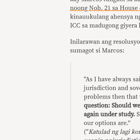
noong Nob. 21 sa House 
kinauukulang ahensya ng
ICC sa madugong giyera 
Inilarawan ang resolusy
sumagot si Marcos:
“As I have always sa
jurisdiction and sov
problems then that 
question: Should we 
again under study.
S
our options are.”
(“
Katulad ng lagi k