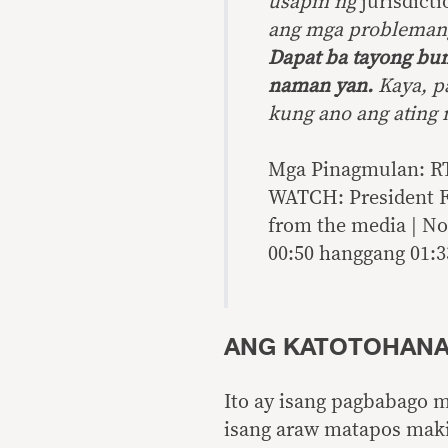
usapin ng
jurisdicti
ang mga problemang
Dapat ba tayong bu
naman yan.
Kaya, pa
kung ano ang ating
Mga Pinagmulan: RT
WATCH: President F
from the media | No
00:50 hanggang 01:3
ANG KATOTOHAN
Ito ay isang pagbabago m
isang araw matapos maki