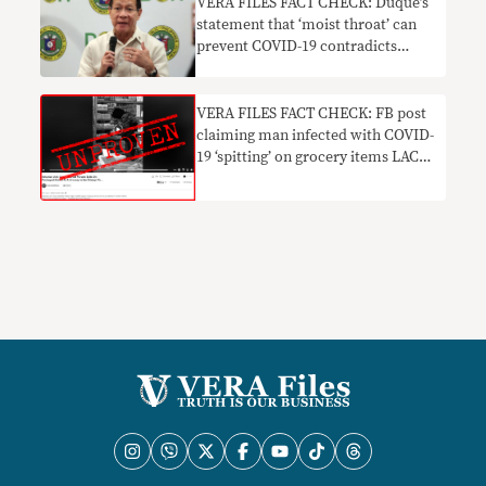
VERA FILES FACT CHECK: Duque’s
statement that ‘moist throat’ can
prevent COVID-19 contradicts
WHO advisory
VERA FILES FACT CHECK: FB post
claiming man infected with COVID-
19 ‘spitting’ on grocery items LACKS
PROOF