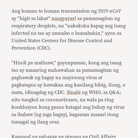
Ang human to human transmission ng 2019-nCoV
ay “higit sa lahat”
nangyayari
sa pamamagitan ng
respiratory droplets, na “nakukuha kapag ang isang
infected na tao ay umuubo o bumabahin,” ayon sa
United States Centers for Disease Control and
Prevention (CDC).
“Hindi pa malinaw,” gayunpaman, kung ang isang
tao ay maaaring mahawahan sa pamamagitan ng
paghawak ng bagay na mayroong virus at
pagkatapos ay hawakan ang kanilang bibig, ilong, o
mata, idinagdag ng CDC.
Sinabi
ng WHO, sa Q&A;
nito tungkol sa coronaviruses, na wala pa ring
konklusyon kung gaano katagal ang buhay ng virus
sa ibabaw [ng mga bagay], bagaman maaari itong
tumagal ng ilang oras.
Kasunod ng
pahayag
ng pinuno ng Civil Affairs