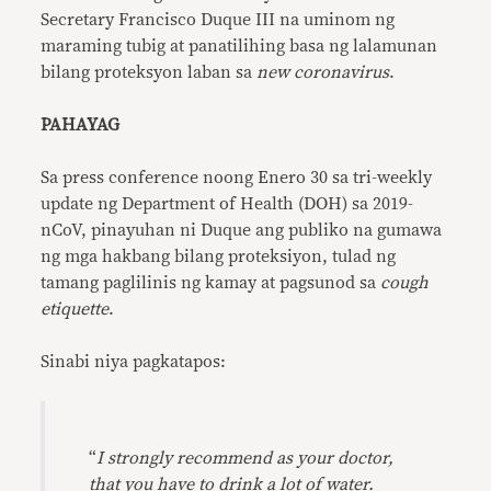
Secretary Francisco Duque III na uminom ng
maraming tubig at panatilihing basa ng lalamunan
bilang proteksyon laban sa
new coronavirus
.
PAHAYAG
Sa press conference noong Enero 30 sa tri-weekly
update ng Department of Health (DOH) sa 2019-
nCoV, pinayuhan ni Duque ang publiko na gumawa
ng mga hakbang bilang proteksiyon, tulad ng
tamang paglilinis ng kamay at pagsunod sa
cough
etiquette
.
Sinabi niya pagkatapos:
“
I strongly recommend as your doctor,
that you have to drink a lot of water.