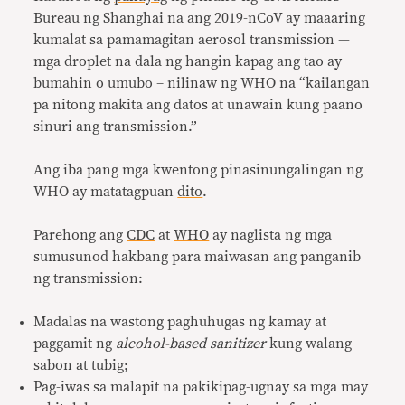
Bureau ng Shanghai na ang 2019-nCoV ay maaaring
kumalat sa pamamagitan aerosol transmission —
mga droplet na dala ng hangin kapag ang tao ay
bumahin o umubo –
nilinaw
ng WHO na “kailangan
pa nitong makita ang datos at unawain kung paano
sinuri ang transmission.”
Ang iba pang mga kwentong pinasinungalingan ng
WHO ay matatagpuan
dito
.
Parehong ang
CDC
at
WHO
ay naglista ng mga
sumusunod hakbang para maiwasan ang panganib
ng transmission:
Madalas na wastong paghuhugas ng kamay at
paggamit ng
alcohol-based sanitizer
kung walang
sabon at tubig;
Pag-iwas sa malapit na pakikipag-ugnay sa mga may