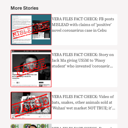
More Stories
VERA FILES FACT CHECK: FB posts
MISLEAD with claims of ‘positive’
novel coronavirus case in Cebu
VERA FILES FACT CHECK: Story on
Jack Ma giving US5M to ‘Pinoy
student’ who invented ‘coronavirus
vaccine’ NOT TRUE
VERA FILES FACT CHECK: Video of
bats, snakes, other animals sold at
‘Wuhan’ wet market NOT TRUE; it’s
in Indonesia