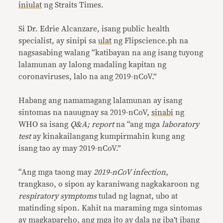
iniulat
ng Straits Times.
Si Dr. Edrie Alcanzare, isang public health
specialist, ay sinipi sa
ulat
ng Flipscience.ph na
nagsasabing walang “katibayan na ang isang tuyong
lalamunan ay lalong madaling kapitan ng
coronaviruses, lalo na ang 2019-nCoV.”
Habang ang namamagang lalamunan ay isang
sintomas na nauugnay sa 2019-nCoV,
sinabi
ng
WHO sa isang
Q&A; report
na “ang mga
laboratory
test
ay kinakailangang kumpirmahin kung ang
isang tao ay may 2019-nCoV.”
“Ang mga taong may
2019-nCoV infection
,
trangkaso, o sipon ay karaniwang nagkakaroon ng
respiratory symptoms
tulad ng lagnat, ubo at
matinding sipon. Kahit na maraming mga sintomas
ay magkapareho, ang mga ito ay dala ng iba’t ibang