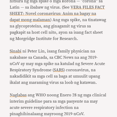
hitsura ng mga spike o mga korona — “corona” sa
Latin — sa ibabaw ng virus. (See
VERA FILES FACT
SHEET: Novel coronavirus: Anim na bagay na
dapat mong malaman
) Ang mga spike, na tinatawag
na glycoproteins, ang ginagamit ng virus sa
pagkapit sa host cell nito, ayon sa isang fact sheet
ng Morgridge Institute for Research.
Sinabi
ni Peter Lin, isang family physician na
nakabase sa Canada, sa CBC News na ang 2019-
nCoV ay may mga spike na katulad ng Severe Acute
Respiratory Syndrome (
SARS
) coronavirus, na
nakadidikit sa mga cell sa baga at umuulit upang
ikalat ang maraming virus sa loob ng katawan.
Naglabas
ang WHO noong Enero 28 ng mga clinical
interim guideline para sa mga pasyente na may
acute severe respiratory infection na
pinaghihinalaang mayroong 2019-nCoV.