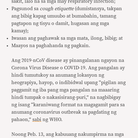
sakit, lalo na sa mga may respiratory infection;
Pagsunod sa
cough etiquette
(dumistansya, takpan
ang bibig kapag umuubo at bumabahin, tamang
pagtapon ng tisyu o damit, hugasan ang mga
kamay);
Iwasan ang paghawak sa mga mata, ilong, bibig; at
Maayos na paghahanda ng pagkain.
Ang 2019-nCoV disease ay pinangalanan ngayon na
Corona Virus Disease o COVID-19. Ang pangalan ay
hindi tumutukoy sa anumang lokasyon ng
heograpiya, hayop, o indibidwal upang “pigilan ang
paggamit ng iba pang mga pangalan na maaaring
hindi tumpak o nakasisirang-puri,” na nagbibigay
ng isang “karaniwang format na magagamit para sa
anumang coronavirus outbreak sa pagdating ng
pahaon,”
sabi
ng WHO.
Noong Peb. 13, ang kabuuang nakumpirma na mga