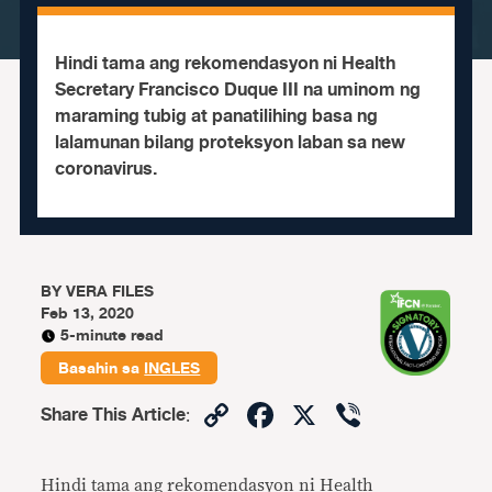
Hindi tama ang rekomendasyon ni Health
Secretary Francisco Duque III na uminom ng
maraming tubig at panatilihing basa ng
lalamunan bilang proteksyon laban sa new
coronavirus.
BY
VERA FILES
Feb 13, 2020
5-minute read
Basahin sa
INGLES
Copy
Facebook
X
Viber
Share This Article
:
Link
Hindi tama ang rekomendasyon ni Health