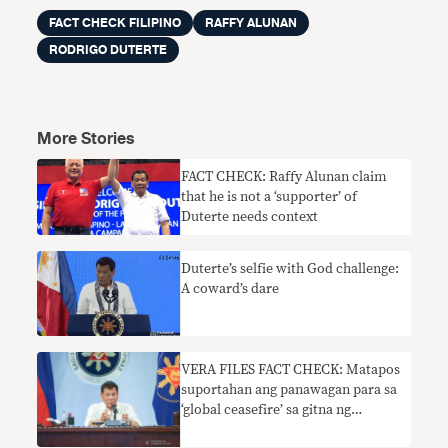
FACT CHECK FILIPINO
RAFFY ALUNAN
RODRIGO DUTERTE
More Stories
FACT CHECK: Raffy Alunan claim
that he is not a ‘supporter’ of
Duterte needs context
Duterte’s selfie with God challenge:
A coward’s dare
VERA FILES FACT CHECK: Matapos
suportahan ang panawagan para sa
‘global ceasefire’ sa gitna ng
pandemic, sinabi ni Duterte na