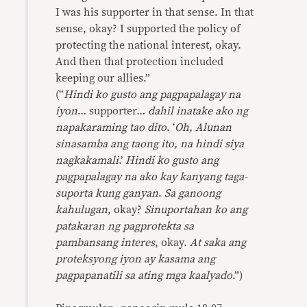
I was his supporter in that sense. In that
sense, okay? I supported the policy of
protecting the national interest, okay.
And then that protection included
keeping our allies.”
(“
Hindi ko gusto ang pagpapalagay na
iyon
… supporter…
dahil inatake ako ng
napakaraming tao dito
. ‘
Oh, Alunan
sinasamba ang taong ito, na hindi siya
nagkakamali
.’
Hindi ko gusto ang
pagpapalagay na ako kay kanyang taga-
suporta kung ganyan
.
Sa ganoong
kahulugan
, okay?
Sinuportahan ko ang
patakaran ng pagprotekta sa
pambansang interes
, okay.
At saka ang
proteksyong iyon ay kasama ang
pagpapanatili sa ating mga kaalyado
.”)