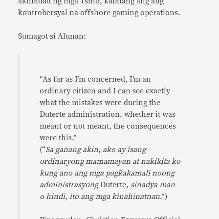
aktibidad ng mga Tsino, kabilang ang ang
kontrobersyal na offshore gaming operations.
Sumagot si Alunan:
“As far as I’m concerned, I’m an
ordinary citizen and I can see exactly
what the mistakes were during the
Duterte administration, whether it was
meant or not meant, the consequences
were this.”
(“
Sa ganang akin
,
ako ay isang
ordinaryong mamamayan at nakikita ko
kung ano ang mga pagkakamali noong
administrasyong
Duterte,
sinadya man
o hindi, ito ang mga kinahinatnan
.”)