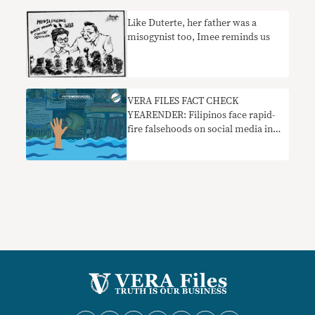
‘patay na’ ang truce sa ‘Reds’
Like Duterte, her father was a
misogynist too, Imee reminds us
VERA FILES FACT CHECK
YEARENDER: Filipinos face rapid-
fire falsehoods on social media in
2022 elections