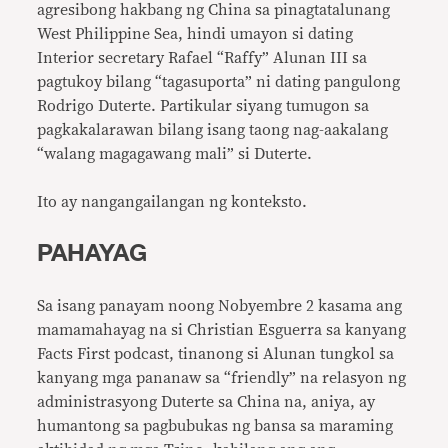
agresibong hakbang ng China sa pinagtatalunang
West Philippine Sea, hindi umayon si dating
Interior secretary Rafael “Raffy” Alunan III sa
pagtukoy bilang “tagasuporta” ni dating pangulong
Rodrigo Duterte. Partikular siyang tumugon sa
pagkakalarawan bilang isang taong nag-aakalang
“walang magagawang mali” si Duterte.
Ito ay nangangailangan ng konteksto.
PAHAYAG
Sa isang panayam noong Nobyembre 2 kasama ang
mamamahayag na si Christian Esguerra sa kanyang
Facts First podcast, tinanong si Alunan tungkol sa
kanyang mga pananaw sa “friendly” na relasyon ng
administrasyong Duterte sa China na, aniya, ay
humantong sa pagbubukas ng bansa sa maraming