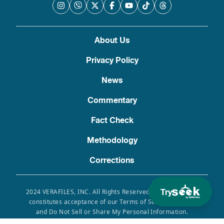
About Us
Privacy Policy
News
Commentary
Fact Check
Methodology
Corrections
Try
2024 VERAFILES, INC. All Rights Reserved. Use of this site
constitutes acceptance of our Terms of Service, Privacy
and Do Not Sell or Share My Personal Information.