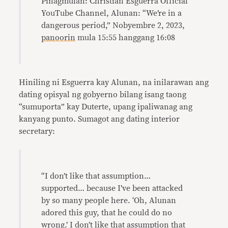
Pinagmulan: Christian Esguerra Official
YouTube Channel, Alunan: “We’re in a
dangerous period,” Nobyembre 2, 2023,
panoorin
mula 15:55 hanggang 16:08
Hiniling ni Esguerra kay Alunan, na inilarawan ang
dating opisyal ng gobyerno bilang isang taong
“sumuporta” kay Duterte, upang ipaliwanag ang
kanyang punto. Sumagot ang dating interior
secretary:
“I don’t like that assumption…
supported… because I’ve been attacked
by so many people here. ‘Oh, Alunan
adored this guy, that he could do no
wrong.’ I don’t like that assumption that