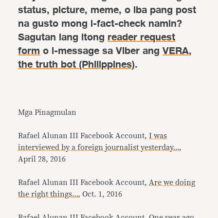
status, picture, meme, o iba pang post
na gusto mong i-fact-check namin?
Sagutan lang itong
reader request
form
o i-message sa Viber ang
VERA,
the truth bot (Philippines)
.
Mga Pinagmulan
Rafael Alunan III Facebook Account,
I was
interviewed by a foreign journalist yesterday…
,
April 28, 2016
Rafael Alunan III Facebook Account,
Are we doing
the right things…
, Oct. 1, 2016
Rafael Alunan III Facebook Account,
One year ago