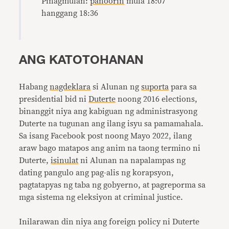
Pinagmulan:
panoorin
mula 18:07
hanggang 18:36
ANG KATOTOHANAN
Habang
nagdeklara
si Alunan ng
suporta
para sa
presidential bid ni
Duterte
noong 2016 elections,
binanggit niya ang kabiguan ng administrasyong
Duterte na tugunan ang ilang isyu sa pamamahala.
Sa isang Facebook post noong Mayo 2022, ilang
araw bago matapos ang anim na taong termino ni
Duterte,
isinulat
ni Alunan na napalampas ng
dating pangulo ang pag-alis ng korapsyon,
pagtatapyas ng taba ng gobyerno, at pagreporma sa
mga sistema ng eleksiyon at criminal justice.
Inilarawan din niya ang foreign policy ni Duterte