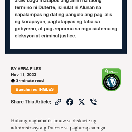
araw bago matapos ang anim na taong
termino ni Duterte, isinulat ni Alunan na
napalampas ng dating pangulo ang pag-alis
ng korapsyon, pagtatapyas ng taba sa
gobyerno, at pag-reporma sa mga sistema ng
eleksyon at criminal justice.
BY
VERA FILES
Nov 11, 2023
3-minute read
Basahin sa
INGLES
Copy
Facebook
X
Viber
Share This Article
:
Link
Habang nagbabalik-tanaw sa diskarte ng
administrasyong Duterte sa pagharap sa mga