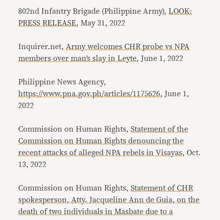
802nd Infantry Brigade (Philippine Army),
LOOK:
PRESS RELEASE
, May 31, 2022
Inquirer.net,
Army welcomes CHR probe vs NPA
members over man’s slay in Leyte
, June 1, 2022
Philippine News Agency,
https://www.pna.gov.ph/articles/1175626
, June 1,
2022
Commission on Human Rights,
Statement of the
Commission on Human Rights denouncing the
recent attacks of alleged NPA rebels in Visayas
, Oct.
13, 2022
Commission on Human Rights,
Statement of CHR
spokesperson, Atty. Jacqueline Ann de Guia, on the
death of two individuals in Masbate due to a