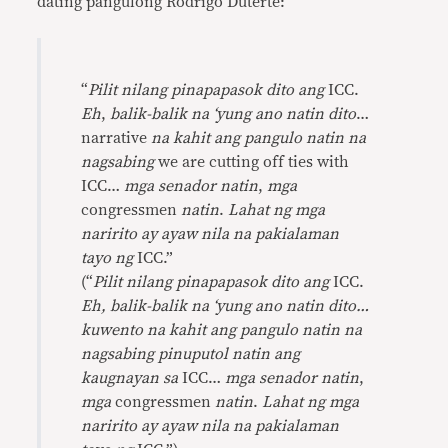
dating pangulong Rodrigo Duterte:
“
Pilit nilang pinapapasok dito ang
ICC.
Eh
,
balik-balik na ‘yung ano natin dito
…
narrative
na kahit ang pangulo natin na
nagsabing
we are cutting off ties with
ICC…
mga senador natin
,
mga
congressmen
natin
.
Lahat ng mga
naririto ay ayaw nila na pakialaman
tayo ng
ICC.”
(“
Pilit nilang pinapapasok dito ang
ICC.
Eh, balik-balik na ‘yung ano natin dito…
kuwento na kahit ang pangulo natin na
nagsabing pinuputol natin ang
kaugnayan sa
ICC…
mga senador natin
,
mga
congressmen
natin
.
Lahat ng mga
naririto ay ayaw nila na pakialaman