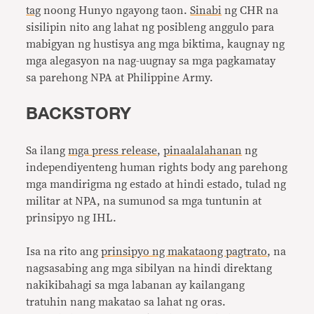
tag
noong Hunyo ngayong taon.
Sinabi
ng CHR na
sisilipin nito ang lahat ng posibleng anggulo para
mabigyan ng hustisya ang mga biktima, kaugnay ng
mga alegasyon na nag-uugnay sa mga pagkamatay
sa parehong NPA at Philippine Army.
BACKSTORY
Sa ilang
mga press release
,
pinaalalahanan
ng
independiyenteng human rights body ang parehong
mga mandirigma ng estado at hindi estado, tulad ng
militar at NPA, na sumunod sa mga tuntunin at
prinsipyo ng IHL.
Isa na rito ang
prinsipyo ng makataong pagtrato
, na
nagsasabing ang mga sibilyan na hindi direktang
nakikibahagi sa mga labanan ay kailangang
tratuhin nang makatao sa lahat ng oras.