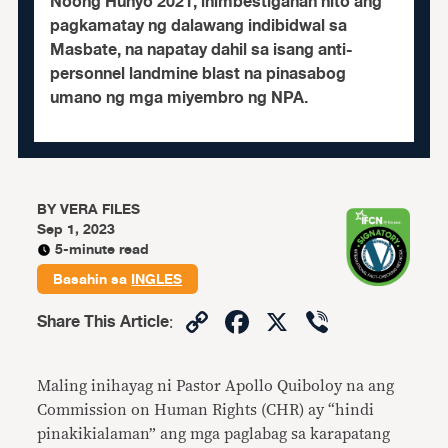
Noong Hunyo 2021, inimbestigahan nito ang
pagkamatay ng dalawang indibidwal sa
Masbate, na napatay dahil sa isang anti-
personnel landmine blast na pinasabog
umano ng mga miyembro ng NPA.
BY
VERA FILES
Sep 1, 2023
5-minute read
Basahin sa
INGLES
Copy
Facebook
X
Viber
Share This Article
:
Link
Maling inihayag ni Pastor Apollo Quiboloy na ang
Commission on Human Rights (CHR) ay “hindi
pinakikialaman” ang mga paglabag sa karapatang