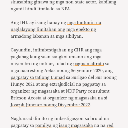
sinasabing ginawa ng mga non-state actor, kabilang
ngunit hindi limitado sa NPA.
Ang IHL ay isang hanay ng
mga tuntunin na
naglalayong limitahan ang mga epekto ng
armadong labanan sa mga sibilyan
.
Gayundin, iniimbestigahan ng CHR ang mga
paglabag kung saan sangkot umano ang mga
miyembro ng militar, tulad ng
pagmamaltrato
sa
mga naarestong Aetas noong Setyembre 2020, ang
pagpatay sa tatlong Lumad
sa Surigao del Sur noong
Hunyo 2021 at ang extrajudicial na pagpatay sa
organizer ng magsasaka at
NDF Party consultant
Ericson Acosta at organizer ng magsasaka na si
Joseph Jimenez noong Disyembre 2022
.
Naglunsad din ito ng imbestigasyon sa brutal na
pagpatay sa
pamilya
ng
isang magsasaka
na na
red