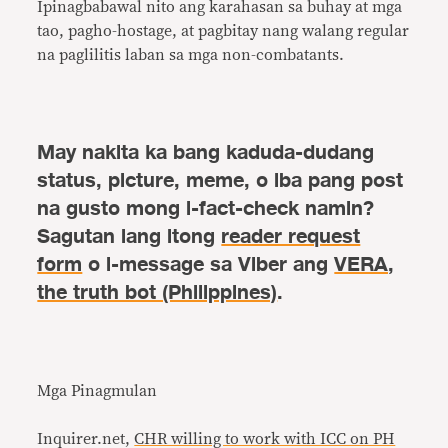
Ipinagbabawal nito ang karahasan sa buhay at mga
tao, pagho-hostage, at pagbitay nang walang regular
na paglilitis laban sa mga non-combatants.
May nakita ka bang kaduda-dudang
status, picture, meme, o iba pang post
na gusto mong i-fact-check namin?
Sagutan lang itong
reader request
form
o i-message sa Viber ang
VERA,
the truth bot (Philippines)
.
Mga Pinagmulan
Inquirer.net,
CHR willing to work with ICC on PH