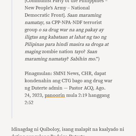
[Communist Party of the Philippines –
New People’s Army – National
Democratic Front].
Saan maraming
namatay
, sa CPP-NPA-NDF terrorist
group
o sa drug war na ang pakay ay
iligtas ang kabataan at lahat ng tao ng
Pilipinas para hindi masira sa droga at
maging
zombie nation
tayo
?
Saan
maraming namatay
?
Sabihin mo
.”)
Pinagmulan: SMNI News, CHR, dapat
kondenahin ang CTG bago ang drug war
ng Duterte admin — Pastor ACQ, Ago.
24, 2023,
panoorin
mula 2:19 hanggang
2:52
Idinagdag ni Quiboloy, isang malapit na kaalyado ni