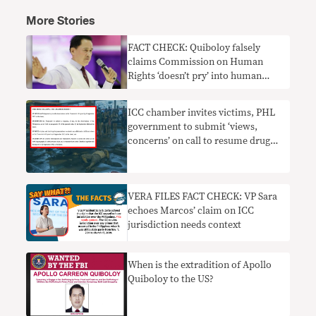
More Stories
FACT CHECK: Quiboloy falsely
claims Commission on Human
Rights ‘doesn’t pry’ into human
rights violations of the New
People’s Army
ICC chamber invites victims, PHL
government to submit ‘views,
concerns’ on call to resume drug
war probe
VERA FILES FACT CHECK: VP Sara
echoes Marcos’ claim on ICC
jurisdiction needs context
When is the extradition of Apollo
Quiboloy to the US?