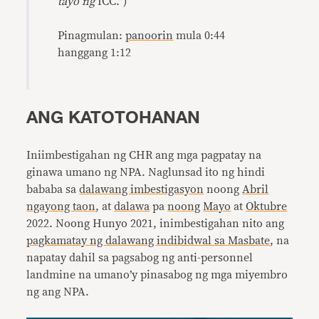
tayo ng
ICC.”)
Pinagmulan:
panoorin
mula 0:44
hanggang 1:12
ANG KATOTOHANAN
Iniimbestigahan ng CHR ang mga pagpatay na
ginawa umano ng NPA. Naglunsad ito ng hindi
bababa sa
dalawang imbestigasyon
noong
Abril
ngayong taon
, at
dalawa
pa
noong
Mayo
at
Oktubre
2022. Noong Hunyo 2021, inimbestigahan nito ang
pagkamatay ng dalawang indibidwal sa Masbate
, na
napatay dahil sa pagsabog ng anti-personnel
landmine na umano’y pinasabog ng mga miyembro
ng ang NPA.