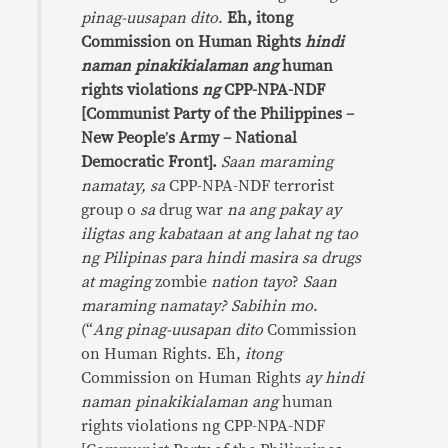
pinag-uusapan dito
.
Eh, itong
Commission on Human Rights
hindi
naman pinakikialaman ang
human
rights violations
ng
CPP-NPA-NDF
[Communist Party of the Philippines –
New People
’
s Army – National
Democratic Front].
Saan maraming
namatay,
sa
CPP-NPA-NDF terrorist
group o
sa
drug war
na ang pakay ay
iligtas ang kabataan at ang lahat ng tao
ng
Pilipinas para hindi masira sa drugs
at maging
zombie
nation tayo
?
Saan
maraming namatay?
Sabihin mo
.
(“
Ang pinag-uusapan dito
Commission
on Human Rights. Eh,
itong
Commission on Human Rights
ay hindi
naman pinakikialaman ang
human
rights violations ng CPP-NPA-NDF