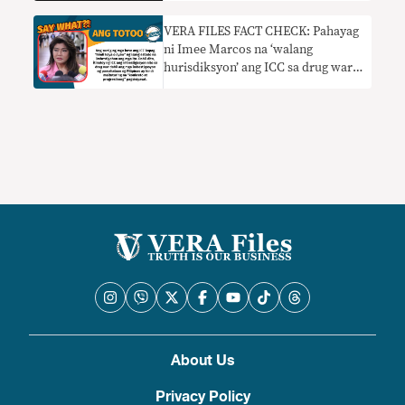
VERA FILES FACT CHECK: Pahayag
ni Imee Marcos na ‘walang
hurisdiksyon’ ang ICC sa drug war
probe dahil ‘gumagana’ ang mga
korte sa PH NAKAPANLILIGAW
About Us
Privacy Policy