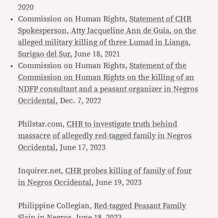
2020
Commission on Human Rights,
Statement of CHR
Spokesperson, Atty Jacqueline Ann de Guia, on the
alleged military killing of three Lumad in Lianga,
Surigao del Sur
, June 18, 2021
Commission on Human Rights,
Statement of the
Commission on Human Rights on the killing of an
NDFP consultant and a peasant organizer in Negros
Occidental
, Dec. 7, 2022
Philstar.com,
CHR to investigate truth behind
massacre of allegedly red-tagged family in Negros
Occidental
, June 17, 2023
Inquirer.net,
CHR probes killing of family of four
in Negros Occidental
, June 19, 2023
Philippine Collegian,
Red-tagged Peasant Family
Slain in Negros
, June 18, 2023