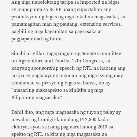
Ang
mga nakolektang taripa
sa imported na bigas
ay mapupunta sa RCEF upang suportahan ang
produksyon ng bigas ng mga lokal na magsasaka, sa
pamamagitan man ng pautang, extension services,
pagbili ng mga kagamitan sa pagsasaka at
pagpapaunlad ng binhi.
Sinabi ni Villar, tagapangulo ng Senate Committee
on Agriculture and Food sa 17th Congress, sa
kanyang
sponsorship speech ng RTL
na habang ang
taripa ay naglalayong tugunan ang mga isyung may
kinalaman sa presyo ng bigas sa bansa, ito ay
“maaaring makaapekto sa kinikita ng mga
Pilipinong magsasaka.”
Dahil dito, ang mga magsasaka ng tuyong palay ay
nawalan ng humigit-kumulang P12,800 kada
ektarya, ayon sa
isang pag-aaral noong 2019
sa
epekto ng RTL sa kita ng mga magsasaka na