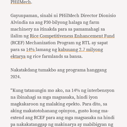
PHilMech
.
Gayunpaman, sinabi ni PHilMech Director Dionisio
Alvindia na ang P30-bilyong halaga ng farm
machinery na itinakda para sa pamamahagi sa
ilalim ng
Rice Competitiveness Enhancement Fund
(RCEF) Mechanization Program ng RTL ay sapat
para sa
14%
lamang ng
kabuuang 2.7 milyong
ektarya
ng rice farmlands sa bansa.
Nakatakdang tumakbo ang programa hanggang
2024.
“Kung tatanungin mo ako, na 14% ng interbensyon
na ibinahagi sa mga magsasaka, hindi iyon
magkakaroon ng malaking epekto. Para dito, sa
aking makatotohanang opinyon, gusto kong ma-
extend ang RCEF para ang mga magsasaka na hindi
pa nakakatanggap ng makinarya ay mabibigyan ng