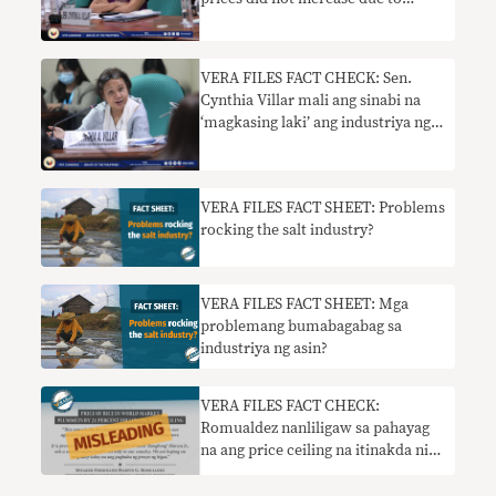
tariffication law is false
VERA FILES FACT CHECK: Sen.
Cynthia Villar mali ang sinabi na
‘magkasing laki’ ang industriya ng
niyog at bigas sa PH
VERA FILES FACT SHEET: Problems
rocking the salt industry?
VERA FILES FACT SHEET: Mga
problemang bumabagabag sa
industriya ng asin?
VERA FILES FACT CHECK:
Romualdez nanliligaw sa pahayag
na ang price ceiling na itinakda ni
Marcos ay nakaapekto sa
pandaigdigang pamilihan