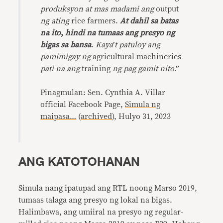
produksyon at mas madami ang
output
ng ating
rice farmers.
At dahil sa batas
na ito
,
hindi na tumaas ang presyo ng
bigas sa bansa
.
Kaya
’
t patuloy ang
pamimigay ng
agricultural machineries
pati na ang
training
ng pag gamit nito
.”
Pinagmulan: Sen. Cynthia A. Villar
official Facebook Page,
Simula ng
maipasa…
(
archived
), Hulyo 31, 2023
ANG KATOTOHANAN
Simula nang ipatupad ang RTL noong Marso 2019,
tumaas talaga ang presyo ng lokal na bigas.
Halimbawa, ang umiiral na presyo ng regular-