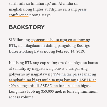
sarili nila sa hinaharap,” ani Alvindia sa
magkahalong Ingles at Filipino sa isang
press
conference
noong Mayo.
BACKSTORY
Si Villar ang
sponsor at isa sa mga co-author ng
RTL
, na
nilagdaan ni dating pangulong Rodrigo
Duterte bilang batas
noong Pebrero 14, 2019.
Inalis ng RTL ang cap sa imported na bigas sa bansa
at sa halip ay nagpataw ng buwis o taripa. Ang
gobyerno ay nagpataw ng
35% na taripa sa lahat ng
aangkatin na bigas mula sa mga bansang ASEAN at
40% sa mga hindi-ASEAN na imported na bigas,
kung nasa loob ng 350,000 metric tons ng minimum
access volume
.