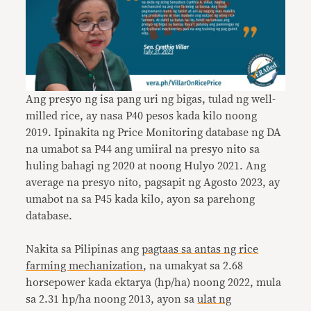
Ang presyo ng isa pang uri ng bigas, tulad ng well-
milled rice, ay nasa P40 pesos kada kilo noong
2019. Ipinakita ng Price Monitoring database ng DA
na umabot sa P44 ang umiiral na presyo nito sa
huling bahagi ng 2020 at noong Hulyo 2021. Ang
average na presyo nito, pagsapit ng Agosto 2023, ay
umabot na sa P45 kada kilo, ayon sa parehong
database.
Nakita sa Pilipinas ang
pagtaas sa antas ng rice
farming mechanization
, na umakyat sa 2.68
horsepower kada ektarya (hp/ha) noong 2022, mula
sa 2.31 hp/ha noong 2013, ayon sa
ulat ng