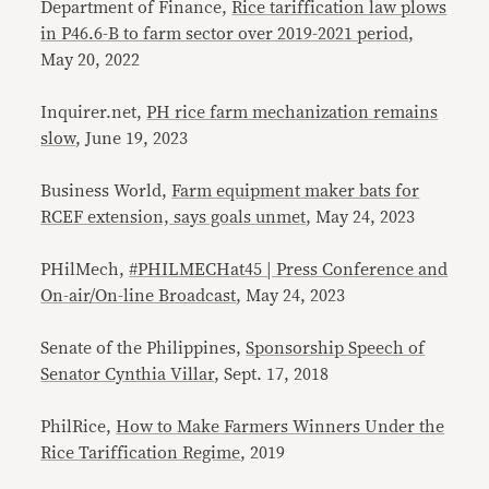
Department of Finance,
Rice tariffication law plows
in P46.6-B to farm sector over 2019-2021 period
,
May 20, 2022
Inquirer.net,
PH rice farm mechanization remains
slow
, June 19, 2023
Business World,
Farm equipment maker bats for
RCEF extension, says goals unmet
, May 24, 2023
PHilMech,
#PHILMECHat45 | Press Conference and
On-air/On-line Broadcast
, May 24, 2023
Senate of the Philippines,
Sponsorship Speech of
Senator Cynthia Villar
, Sept. 17, 2018
PhilRice,
How to Make Farmers Winners Under the
Rice Tariffication Regime
, 2019