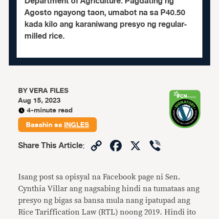
Department of Agriculture. Pagdating ng
Agosto ngayong taon, umabot na sa P40.50
kada kilo ang karaniwang presyo ng regular-
milled rice.
BY
VERA FILES
Aug 15, 2023
4-minute read
Basahin sa
INGLES
Copy
Facebook
X
Viber
Share This Article
:
Link
Isang post sa opisyal na Facebook page ni Sen.
Cynthia Villar ang nagsabing hindi na tumataas ang
presyo ng bigas sa bansa mula nang ipatupad ang
Rice Tariffication Law (RTL) noong 2019. Hindi ito