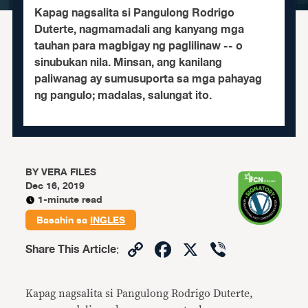
Kapag nagsalita si Pangulong Rodrigo
Duterte, nagmamadali ang kanyang mga
tauhan para magbigay ng paglilinaw -- o
sinubukan nila. Minsan, ang kanilang
paliwanag ay sumusuporta sa mga pahayag
ng pangulo; madalas, salungat ito.
BY
VERA FILES
Dec 16, 2019
1-minute read
Basahin sa
INGLES
Copy
Facebook
X
Viber
Share This Article
:
Link
Kapag nagsalita si Pangulong Rodrigo Duterte,