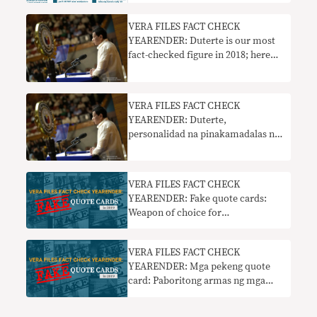
health misinfo sa PH
VERA FILES FACT CHECK
YEARENDER: Duterte is our most
fact-checked figure in 2018; here
are patterns that emerged from his
false claims
VERA FILES FACT CHECK
YEARENDER: Duterte,
personalidad na pinakamadalas na
fact-check sa 2018; narito ang
lumitaw sa kanyang maling mga
pahayag
VERA FILES FACT CHECK
YEARENDER: Fake quote cards:
Weapon of choice for
disinformation makers in 2019
VERA FILES FACT CHECK
YEARENDER: Mga pekeng quote
card: Paboritong armas ng mga
ahente ng disinformation sa 2019