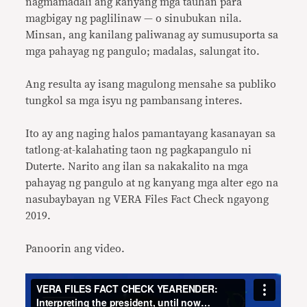
nagmamadali ang kanyang mga tauhan para
magbigay ng paglilinaw — o sinubukan nila.
Minsan, ang kanilang paliwanag ay sumusuporta sa
mga pahayag ng pangulo; madalas, salungat ito.
Ang resulta ay isang magulong mensahe sa publiko
tungkol sa mga isyu ng pambansang interes.
Ito ay ang naging halos pamantayang kasanayan sa
tatlong-at-kalahating taon ng pagkapangulo ni
Duterte. Narito ang ilan sa nakakalito na mga
pahayag ng pangulo at ng kanyang mga alter ego na
nasubaybayan ng VERA Files Fact Check ngayong
2019.
Panoorin ang video.