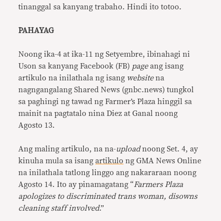
tinanggal sa kanyang trabaho. Hindi ito totoo.
PAHAYAG
Noong ika-4 at ika-11 ng Setyembre, ibinahagi ni
Uson sa kanyang Facebook (FB)
page
ang isang
artikulo na inilathala ng isang
website
na
nagngangalang Shared News (gnbc.news) tungkol
sa paghingi ng tawad ng Farmer’s Plaza hinggil sa
mainit na pagtatalo nina Diez at Ganal noong
Agosto 13.
Ang maling artikulo, na na-
upload
noong Set. 4, ay
kinuha mula sa isang
artikulo
ng GMA News Online
na inilathala tatlong linggo ang nakararaan noong
Agosto 14. Ito ay pinamagatang “
Farmers Plaza
apologizes to discriminated trans woman, disowns
cleaning staff involved
.”