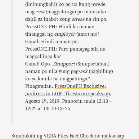
(iminungkahi) ko po na kung pwede
mag-
rest
(magpahinga) po muna ako
dahil sa inabot kong
stress
na rin po.
PressONE.PH: Hindi ka naman
tinanggal ng
employer
(amo) mo?
Ganal: Hindi naman po.
PressONE.PH: Pero pumayag sila na
magpahinga ka?
Ganal: Opo.
Sinupport
(Sinuportahan)
naman po nila yung pag-
ask
(paghiling)
ko sa kanila na magpahinga.”
Pinagmulan:
PressOnePH Exclusive:
Janitress in LGBT firestorm speaks up
,
Agosto 19, 2019. Panoorin mula 12:13 –
12:22 at 13: 10-13: 25
Sinubukan ng VERA Files Fact Check na makausap