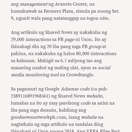
ang
management
ng Araneta Center, na
humahawak sa Farmers Plaza, simula pa noong Set.
9, ngunit wala pang natatanggap na tugon nito.
Ang artikulo ng Shared News ay nakakuha ng
29,000
interactions
sa FB
page
ni Uson. Ito ay
ibinahagi din ng 20 iba pang mga FB
group
at
pahina, na nakakuha ng halos 80,000
interactions
sa kabuuan. Mahigit sa 6.7 milyong tao ang
maaaring naabot ng maling ulat, ayon sa
social
media monitoring tool
na Crowdtangle.
Sa pagsusuri ng Google
Adsense code
(ca-pub-
2389116891968561) ng Shared News
website
,
lumabas na ito ay may parehong
code
sa anim na
iba pang mga domain, kabilang ang
goodnewsnetworkph.com, isang
website
na
naglathala ng mga artikulo na madalas ding
ibinahagi ni Uson
noong 2018. Ang VERA Files Fact