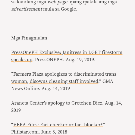
sa kanilang mga
web page
upang ipakita ang mga
advertisement
mula sa Google.
Mga Pinagmulan
PressOnePH Exclusive: Janitress in LGBT firestorm
speaks up
. PressONEPH. Aug. 19, 2019.
“
Farmers Plaza apologizes to discriminated trans
woman, disowns cleaning staff involved
.” GMA
News Online. Aug. 14, 2019
Araneta Center’s apology to Gretchen Diez
. Aug. 14,
2019
“
VERA Files: Fact checker or fact blocker?
”
Philstar.com. June 5, 2018