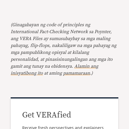
(Ginagabayan ng code of principles ng
International Fact-Checking Network sa Poynter,
ang VERA Files ay sumusubaybay sa mga maling
pahayag, flip-flops, nakaliligaw na mga pahayag ng
mga pampublikong opisyal at kilalang
personalidad, at pinasisinungalingan ang mga ito
gamit ang tunay na ebidensya.
Alamin ang
inisyatibong ito
at aming
pamamaraan
.)
Get VERAfied
Receive fresh perspectives and explainers