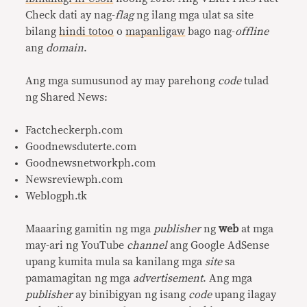
Check dati ay nag-
flag
ng ilang mga ulat sa site
bilang
hindi totoo
o
mapanligaw
bago nag-
offline
ang
domain
.
Ang mga sumusunod ay may parehong
code
tulad
ng Shared News:
Factcheckerph.com
Goodnewsduterte.com
Goodnewsnetworkph.com
Newsreviewph.com
Weblogph.tk
Maaaring gamitin ng mga
publisher
ng
web
at mga
may-ari ng YouTube
channel
ang Google AdSense
upang kumita mula sa kanilang mga
site
sa
pamamagitan ng mga
advertisement
. Ang mga
publisher
ay binibigyan ng isang
code
upang ilagay