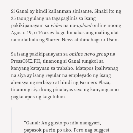
Si Ganal ay hindi kailanman sinisante. Sinabi ito ng
25 taong gulang na tagapaglinis sa isang
pakikipanayam sa
video
na na-
upload
online noong
Agosto 19, o 16 araw bago lumabas ang maling ulat
na inilathala ng Shared News at ibinahagi ni Uson.
Sa isang pakikipanayam sa
online news group
na
PressONE.PH, tinanong si Ganal tungkol sa
kanyang katayuan sa trabaho. Matapos ipaliwanag
na siya ay isang regular na empleyado ng isang
ahensya ng serbisyo at hindi ng Farmers Plaza,
tinanong siya kung pinalayas siya ng kanyang amo
pagkatapos ng kaguluhan.
“Ganal: Ang gusto po nila mangyari,
papasok pa rin po ako. Pero nag-suggest