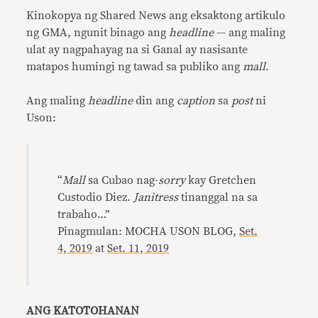
Kinokopya ng Shared News ang eksaktong artikulo
ng GMA, ngunit binago ang
headline
— ang maling
ulat ay nagpahayag na si Ganal ay nasisante
matapos humingi ng tawad sa publiko ang
mall
.
Ang maling
headline
din ang
caption
sa
post
ni
Uson:
“
Mall
sa Cubao nag-
sorry
kay Gretchen
Custodio Diez.
Janitress
tinanggal na sa
trabaho…”
Pinagmulan: MOCHA USON BLOG,
Set.
4, 2019
at
Set. 11, 2019
ANG KATOTOHANAN