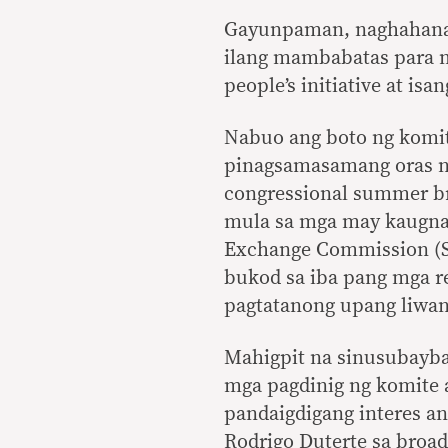
Gayunpaman, naghahanap 
ilang mambabatas para ma
people’s initiative at is
Nabuo ang boto ng komit
pinagsamasamang oras n
congressional summer br
mula sa mga may kaugnay
Exchange Commission (SE
bukod sa iba pang mga re
pagtatanong upang liwan
Mahigpit na sinusubaybay
mga pagdinig ng komite 
pandaigdigang interes an
Rodrigo Duterte sa broa