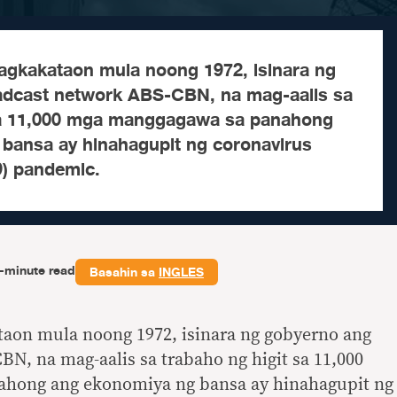
gkakataon mula noong 1972, isinara ng
adcast network ABS-CBN, na mag-aalis sa
 sa 11,000 mga manggagawa sa panahong
bansa ay hinahagupit ng coronavirus
) pandemic.
-minute read
Basahin sa
INGLES
aon mula noong 1972, isinara ng gobyerno ang
N, na mag-aalis sa trabaho ng higit sa 11,000
hong ang ekonomiya ng bansa ay hinahagupit ng