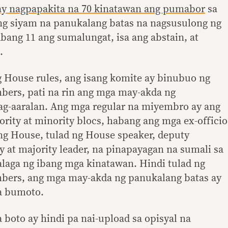
ay nagpapakita na 70 kinatawan ang pumabor
sa
ang siyam na panukalang batas na nagsusulong ng
ang 11 ang sumalungat, isa ang abstain, at
.
ng House rules, ang isang komite ay binubuo ng
mbers, pati na rin ang mga may-akda ng
ag-aaralan. Ang mga regular na miyembro ay ang
rity at minority blocs, habang ang mga ex-officio
g House, tulad ng House speaker, deputy
y at majority leader, na pinapayagan na sumali sa
alaga ng ibang mga kinatawan. Hindi tulad ng
embers, ang mga may-akda ng panukalang batas ay
a bumoto.
boto ay hindi pa nai-upload sa opisyal na