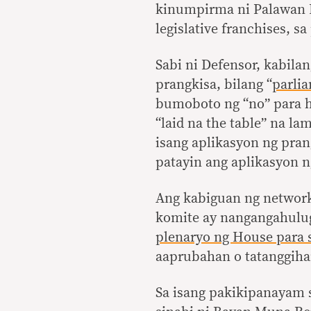
kinumpirma ni Palawan R
legislative franchises, s
Sabi ni Defensor, kabil
prangkisa, bilang “
parli
bumoboto ng “no” para hi
“laid na the table” na l
isang aplikasyon ng pran
patayin ang aplikasyon n
Ang kabiguan ng networ
komite ay nangangahulu
plenaryo ng House para 
aaprubahan o tatanggihan
Sa isang pakikipanayam 