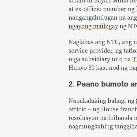
sinabi ni Bayan Muna Rep
at ex-officio member ng 
nangangahulugan na an
ngayong maibigay
ng NTC
Naglabas ang NTC, ang 
service provider, ng tatl
mga subsidiary nito na
T
Hunyo 30 kasunod ng pag
2. Paano bumoto a
Napakalaking bahagi ng
officio – ng House fran
resolusyon na inihanda 
nagmungkahing tanggiha