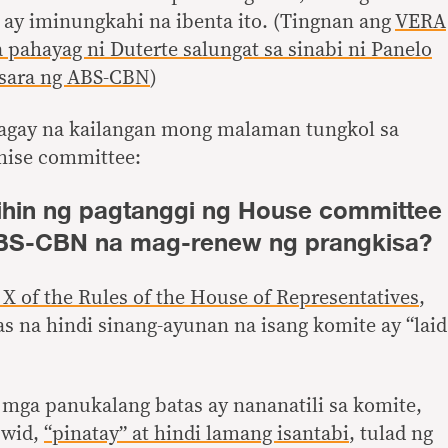
n ay iminungkahi na ibenta ito. (Tingnan ang
VERA
ahayag ni Duterte salungat sa sinabi ni Panelo
 isara ng ABS-CBN
)
agay na kailangan mong malaman tungkol sa
hise committee:
bihin ng pagtanggi ng House committee
ABS-CBN na mag-renew ng prangkisa?
e X of the Rules of the House of Representatives
,
 na hindi sinang-ayunan na isang komite ay “laid
 mga panukalang batas ay nananatili sa komite,
uwid,
“pinatay” at hindi lamang isantabi
, tulad ng