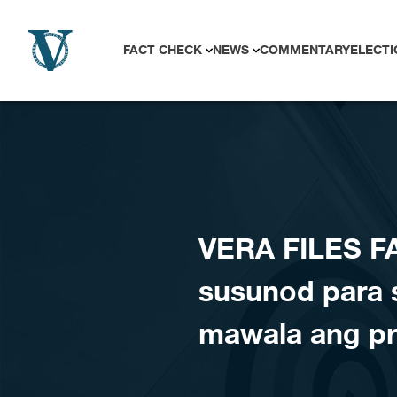
Skip to content
FACT CHECK
NEWS
COMMENTARY
ELECTI
VERA FILES F
susunod para
mawala ang pr