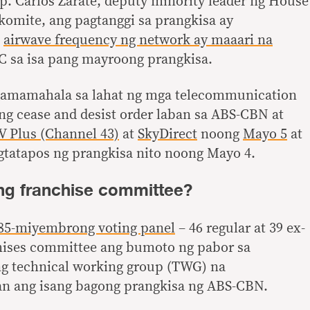
. Carlos Zarate, deputy minority leader ng House
komite, ang pagtanggi sa prangkisa ay
g
airwave frequency ng network ay maaari na
 sa isa pang mayroong prangkisa.
namamahala sa lahat ng mga telecommunication
ong cease and desist order laban sa ABS-CBN at
V Plus (Channel 43)
at
SkyDirect
noong
Mayo 5
at
tatapos ng prangkisa nito noong Mayo 4.
ng franchise committee?
85-miyembrong voting panel
– 46 regular at 39 ex-
chises committee ang bumoto ng pabor sa
ng technical working group (TWG) na
n ang isang bagong prangkisa ng ABS-CBN.