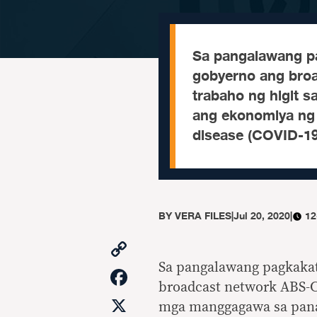
Sa pangalawang pa
gobyerno ang bro
trabaho ng higit
ang ekonomiya ng 
disease (COVID-19
BY
VERA FILES
|
Jul 20, 2020
|
12
Copy
Link
Sa pangalawang pagkakat
Facebook
broadcast network ABS-CB
X
mga manggagawa sa pana