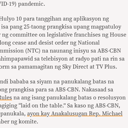
VID-19) pandemic.
ulyo 10 para tanggihan ang aplikasyon ng
a isa pang 25-taong prangkisa upang magpatuloy
 ng committee on legislative franchises ng House
long cease and desist order ng National
mission (NTC) na naunang inisyu sa ABS-CBN
himpapawid sa telebisyon at radyo pati na rin sa
tform sa pamamagitan ng Sky Direct at TV Plus.
indi bababa sa siyam na panukalang batas na
ng prangkisa para sa ABS-CBN. Nakasaad sa
Rules
na ang isang panukalang batas o resolusyon
giging “laid on the table.” Sa kaso ng ABS-CBN,
 panukala,
ayon kay Anakalusugan Rep. Michael
mber ng komite.