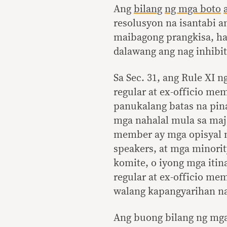
Ang
bilang
ng mga boto
resolusyon na isantabi 
maibagong prangkisa, hab
dalawang ang nag inhibit
Sa Sec. 31, ang Rule XI 
regular at ex-officio me
panukalang batas na pin
mga nahalal mula sa majo
member ay mga opisyal n
speakers, at mga minorit
komite, o iyong mga itin
regular at ex-officio m
walang kapangyarihan n
Ang buong bilang ng mga 