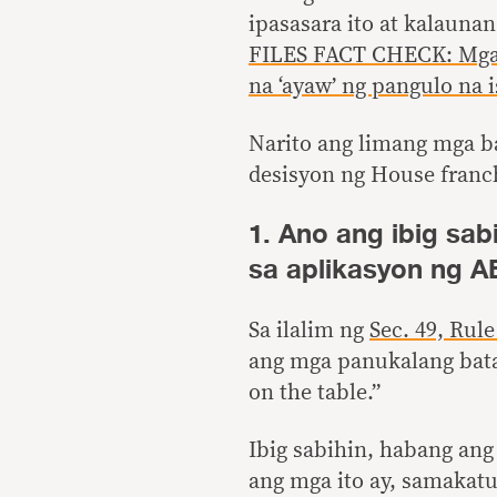
ipasasara ito at kalauna
FILES FACT CHECK: Mga p
na ‘ayaw’ ng pangulo na
Narito ang limang mga b
desisyon ng House franc
1. Ano ang ibig sa
sa aplikasyon ng 
Sa ilalim ng
Sec. 49, Rul
ang mga panukalang batas
on the table.”
Ibig sabihin, habang ang
ang mga ito ay, samakat