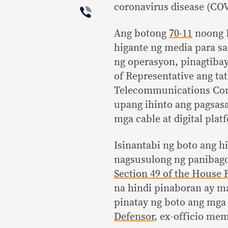
Viber
coronavirus disease (CO
Ang botong
70-11
noong H
higante ng media para s
ng operasyon, pinagtibay
of Representative ang tat
Telecommunications Com
upang ihinto ang pagsasa
mga cable at digital pla
Isinantabi ng boto ang h
nagsusulong ng panibago
Section 49 of the House 
na hindi pinaboran ay ma
pinatay ng boto ang mga
Defensor
, ex-officio me