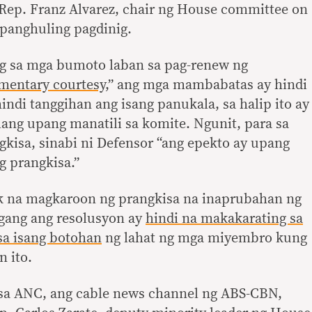
ep. Franz Alvarez, chair ng House committee on
a panghuling pagdinig.
ang sa mga bumoto laban sa pag-renew ng
amentary courtesy
,” ang mga mambabatas ay hindi
ndi tanggihan ang isang panukala, sa halip ito ay
amang upang manatili sa komite. Ngunit, para sa
gkisa, sinabi ni Defensor “ang epekto ay upang
g prangkisa.”
k na magkaroon ng prangkisa na inaprubahan ng
gang ang resolusyon ay
hindi na makakarating sa
sa isang botohan
ng lahat ng mga miyembro kung
 ito.
sa ANC, ang cable news channel ng ABS-CBN,