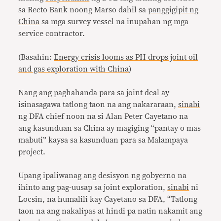
sa Recto Bank noong Marso dahil sa
panggigipit ng
China
sa mga survey vessel na inupahan ng mga
service contractor.
(Basahin:
Energy crisis looms as PH drops joint oil
and gas exploration with China
)
Nang ang paghahanda para sa joint deal ay
isinasagawa tatlong taon na ang nakararaan,
sinabi
ng DFA chief noon na si Alan Peter Cayetano na
ang kasunduan sa China ay magiging “pantay o mas
mabuti” kaysa sa kasunduan para sa Malampaya
project.
Upang ipaliwanag ang desisyon ng gobyerno na
ihinto ang pag-uusap sa joint exploration,
sinabi
ni
Locsin, na humalili kay Cayetano sa DFA, “Tatlong
taon na ang nakalipas at hindi pa natin nakamit ang