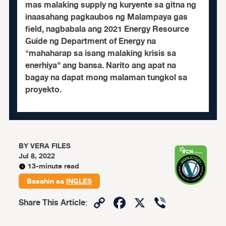
mas malaking supply ng kuryente sa gitna ng
inaasahang pagkaubos ng Malampaya gas
field, nagbabala ang 2021 Energy Resource
Guide ng Department of Energy na
"mahaharap sa isang malaking krisis sa
enerhiya” ang bansa. Narito ang apat na
bagay na dapat mong malaman tungkol sa
proyekto.
BY
VERA FILES
Jul 8, 2022
13-minute read
Basahin sa
INGLES
Copy
Facebook
X
Viber
Share This Article
:
Link