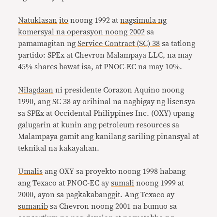
Natuklasan
ito
noong 1992 at
nagsimula ng
komersyal na operasyon noong 2002
sa
pamamagitan ng
Service Contract (SC) 38
sa tatlong
partido: SPEx at Chevron Malampaya LLC, na may
45% shares bawat isa, at PNOC-EC na may 10%.
Nilagdaan
ni presidente Corazon Aquino noong
1990, ang SC 38 ay orihinal na nagbigay ng lisensya
sa SPEx at Occidental Philippines Inc. (OXY) upang
galugarin at kunin ang petroleum resources sa
Malampaya gamit ang kanilang sariling pinansyal at
teknikal na kakayahan.
Umalis
ang OXY sa proyekto noong 1998 habang
ang Texaco at PNOC-EC ay
sumali
noong 1999 at
2000, ayon sa pagkakabanggit. Ang Texaco ay
sumanib
sa Chevron noong 2001 na bumuo sa