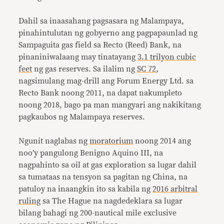
Dahil sa inaasahang pagsasara ng Malampaya,
pinahintulutan ng gobyerno ang pagpapaunlad ng
Sampaguita gas field sa Recto (Reed) Bank, na
pinaniniwalaang may tinatayang
3.1 trilyon cubic
feet
ng gas reserves. Sa ilalim ng
SC 72
,
nagsimulang mag-drill ang Forum Energy Ltd. sa
Recto Bank noong 2011, na dapat nakumpleto
noong 2018, bago pa man mangyari ang nakikitang
pagkaubos ng Malampaya reserves.
Ngunit naglabas ng
moratorium
noong 2014 ang
noo’y pangulong Benigno Aquino III, na
nagpahinto sa oil at gas exploration sa lugar dahil
sa tumataas na tensyon sa pagitan ng China, na
patuloy na inaangkin ito sa kabila ng
2016 arbitral
ruling
sa The Hague na nagdedeklara sa lugar
bilang bahagi ng 200-nautical mile exclusive