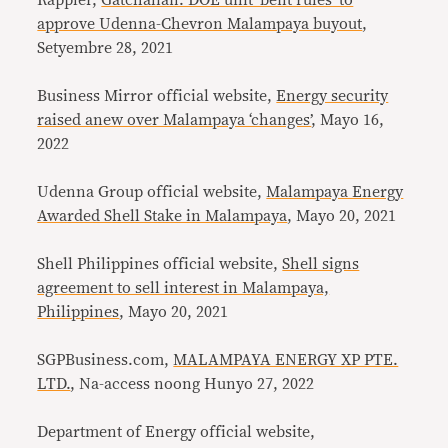
Rappler,
Gatchalian: DOE unit ‘bent rules’ to
approve Udenna-Chevron Malampaya buyout
,
Setyembre 28, 2021
Business Mirror official website,
Energy security
raised anew over Malampaya ‘changes’
, Mayo 16,
2022
Udenna Group official website,
Malampaya Energy
Awarded Shell Stake in Malampaya
, Mayo 20, 2021
Shell Philippines official website,
Shell signs
agreement to sell interest in Malampaya,
Philippines
, Mayo 20, 2021
SGPBusiness.com,
MALAMPAYA ENERGY XP PTE.
LTD.
, Na-access noong Hunyo 27, 2022
Department of Energy official website,