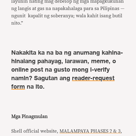
layunin nating mag debelop ng mga mapagkukunan
ng langis at gas na napakahalaga para sa Pilipinas —
ngunit kapalit ng soberanya; wala kahit isang butil
nito.”
Nakakita ka na ba ng anumang kahina-
hinalang pahayag, larawan, meme, o
online post na gusto mong i-verify
namin? Sagutan ang
reader-request
form
na ito.
Mga Pinagmulan
Shell official website,
MALAMPAYA PHASES 2 & 3
,