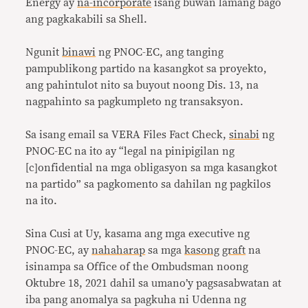
Energy ay
na-incorporate
isang buwan lamang bago
ang pagkakabili sa Shell.
Ngunit
binawi
ng PNOC-EC, ang tanging
pampublikong partido na kasangkot sa proyekto,
ang pahintulot nito sa buyout noong Dis. 13, na
nagpahinto sa pagkumpleto ng transaksyon.
Sa isang email sa VERA Files Fact Check,
sinabi
ng
PNOC-EC na ito ay “legal na pinipigilan ng
[c]onfidential na mga obligasyon sa mga kasangkot
na partido” sa pagkomento sa dahilan ng pagkilos
na ito.
Sina Cusi at Uy, kasama ang mga executive ng
PNOC-EC, ay
nahaharap
sa mga
kasong
graft
na
isinampa sa Office of the Ombudsman noong
Oktubre 18, 2021 dahil sa umano’y pagsasabwatan at
iba pang anomalya sa pagkuha ni Udenna ng