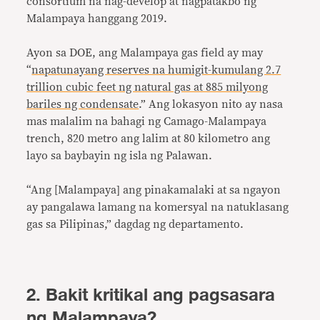
consortium na nag-develop at nagpatakbo ng
Malampaya hanggang 2019.
Ayon sa DOE, ang Malampaya gas field ay may
“
napatunayang reserves na humigit-kumulang 2.7
trillion cubic feet ng natural gas at 885 milyong
bariles ng condensate
.” Ang lokasyon nito ay nasa
mas malalim na bahagi ng Camago-Malampaya
trench, 820 metro ang lalim at 80 kilometro ang
layo sa baybayin ng isla ng Palawan.
“Ang [Malampaya] ang pinakamalaki at sa ngayon
ay pangalawa lamang na komersyal na natuklasang
gas sa Pilipinas,” dagdag ng departamento.
2. Bakit kritikal ang pagsasara
ng Malampaya?