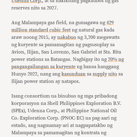
Udenna Corp.
, at sa nakikitang pagkaubos ng gas
reserves nito sa 2027.
Ang Malampaya gas field, na gumagawa ng
429
million standard cubic feet
ng natural gas kada
araw noong 2015, ay
nakabuo
ng 3,200 megawatts
ng kuryente sa pamamagitan ng pagsusuplay sa
Avion, Ilijan, San Lorenzo, San Gabriel at Sta. Rita
power stations sa Batangas. Nagbigay ito ng
20% ​​ng
pangangailangan sa kuryente
ng bansa hanggang
Hunyo 2022, nang ang
kasunduan
sa
supply
nito
sa
Ilijan power station ay natapos.
Isang consortium na binubuo ng mga pribadong
korporasyon na Shell Philippines Exploration B.V.
(SPEx), Udenna Corp., at Philippine National Oil
Co.-Exploration Corp. (PNOC-EC) na pag-aari ng
estado, ang nagmamay-ari at nagpapatakbo ng
Malampaya sa pamamagitan ng kontrata ng