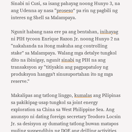
Sinabi ni Cusi, sa isang pahayag noong Hunyo 3, na
ang Udenna ay nasa “
proseso
” pa rin ng pagbili ng
interes ng Shell sa Malampaya.
Ngunit habang nasa ere pa ang bentahan,
inihayag
ni PIH tycoon Enrique Razon Jr. noong Hunyo 2 na
“nakahanda na itong makuha ang controlling
stake” sa Malampaya. Walang mga detalye tungkol
dito na ibinigay, ngunit
sinabi
ng PIH na ang
transaksyon ay “titiyakin ang pagpapatuloy ng
produksyon hangga’t sinusuportahan ito ng mga
reserve.”
Makalipas ang tatlong linggo,
kumalas
ang Pilipinas
sa pakikipag-usap tungkol sa joint energy
exploration sa China sa West Philippine Sea. Ang
anunsyo ni dating foreign secretary Teodoro Locsin
Jr. sa desisyon ay dumating tatlong buwan matapos
muling
suspendihin
ng DOE ang drilling activities