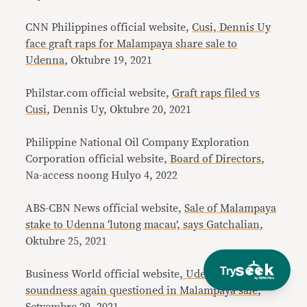
CNN Philippines official website,
Cusi, Dennis Uy
face graft raps for Malampaya share sale to
Udenna
, Oktubre 19, 2021
Philstar.com official website,
Graft raps filed vs
Cusi
, Dennis Uy, Oktubre 20, 2021
Philippine National Oil Company Exploration
Corporation official website,
Board of Directors
,
Na-access noong Hulyo 4, 2022
ABS-CBN News official website,
Sale of Malampaya
stake to Udenna ‘lutong macau’, says Gatchalian
,
Oktubre 25, 2021
Try
Business World official website,
Udenna unit’s
soundness again questioned in Malampaya sale
,