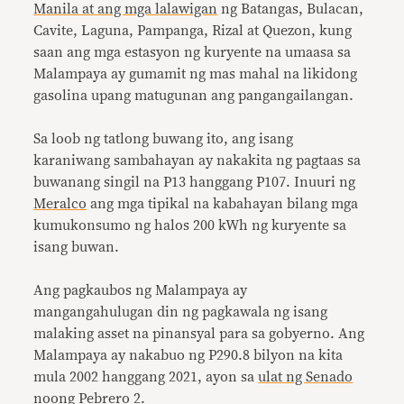
Manila at ang mga lalawigan
ng Batangas, Bulacan,
Cavite, Laguna, Pampanga, Rizal at Quezon, kung
saan ang mga estasyon ng kuryente na umaasa sa
Malampaya ay gumamit ng mas mahal na likidong
gasolina upang matugunan ang pangangailangan.
Sa loob ng tatlong buwang ito, ang isang
karaniwang sambahayan ay nakakita ng pagtaas sa
buwanang singil na P13 hanggang P107. Inuuri ng
Meralco
ang mga tipikal na kabahayan bilang mga
kumukonsumo ng halos 200 kWh ng kuryente sa
isang buwan.
Ang pagkaubos ng Malampaya ay
mangangahulugan din ng pagkawala ng isang
malaking asset na pinansyal para sa gobyerno. Ang
Malampaya ay nakabuo ng P290.8 bilyon na kita
mula 2002 hanggang 2021, ayon sa
ulat ng Senado
noong Pebrero 2.