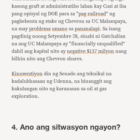
kasong graft at administratibo laban kay Cusi at iba
pang opisyal ng DOE para sa “
pag-railroad
” ng
pagbebenta ng stake ng Chevron sa UC Malampaya,
na may
problema
umano
sa
pananalapi
. Sa isang
pagdinig noong Setyembre 28, sinabi ni Gatchalian
na ang UC Malampaya ay “financially unqualified”
dahil ang kapital nito ay
negative $137 milyon
nang
bilhin nito ang Chevron shares.
Kinuwestiyon
din ng Senado ang teknikal na
kadalubhasaan ng Udenna, na binanggit ang
kakulangan nito ng karanasan sa oil at gas
exploration.
4. Ano ang sitwasyon ngayon?