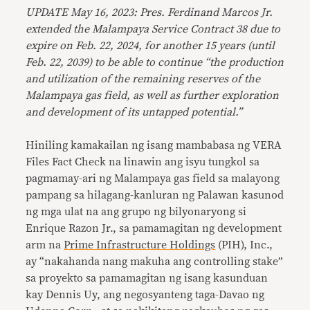
UPDATE May 16, 2023: Pres. Ferdinand Marcos Jr.
extended the Malampaya Service Contract 38 due to
expire on Feb. 22, 2024, for another 15 years (until
Feb. 22, 2039) to be able to continue “the production
and utilization of the remaining reserves of the
Malampaya gas field, as well as further exploration
and development of its untapped potential.”
Hiniling kamakailan ng isang mambabasa ng VERA
Files Fact Check na linawin ang isyu tungkol sa
pagmamay-ari ng Malampaya gas field sa malayong
pampang sa hilagang-kanluran ng Palawan kasunod
ng mga ulat na ang grupo ng bilyonaryong si
Enrique Razon Jr., sa pamamagitan ng development
arm na
Prime Infrastructure Holdings
(PIH), Inc.,
ay “nakahanda nang makuha ang controlling stake”
sa proyekto sa pamamagitan ng isang kasunduan
kay Dennis Uy, ang negosyanteng taga-Davao ng