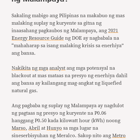
Sakaling mabigo ang Pilipinas na makabuo ng mas
malaking suplay ng kuryente sa gitna ng
inaasahang pagkaubos ng Malampaya, ang
2021
Energy Resource Guide
ng DOE ay nagbabala na
“mahaharap sa isang malaking krisis sa enerhiya”
ang bansa.
Nakikita
ng mga
analyst
ang mga potensyal na
blackout at mas mataas na presyo ng enerhiya dahil
ang bansa ay kailangang mag-angkat ng liquefied
natural gas.
Ang pagbaba ng suplay ng Malampaya ay nagdulot
ng pagtaas ng presyo ng kuryente na P0.06
hanggang P0.50 kada kilowatt hour (kWh) noong
Marso
,
Abril
at
Hunyo
sa mga lugar na
sineserbisyuhan ng Meralco. Sakop nito ang
Metro