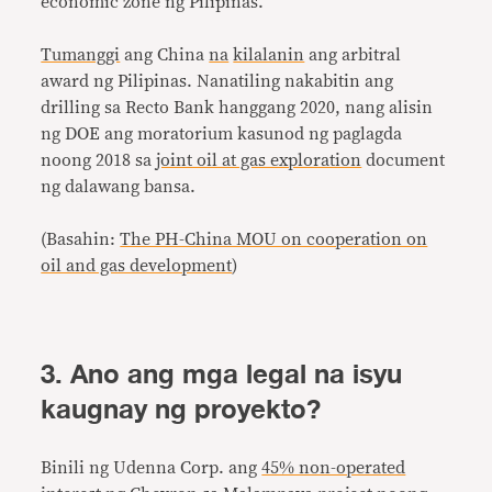
economic zone ng Pilipinas.
Tumanggi
ang China
na
kilalanin
ang arbitral
award ng Pilipinas. Nanatiling nakabitin ang
drilling sa Recto Bank hanggang 2020, nang alisin
ng DOE ang moratorium kasunod ng paglagda
noong 2018 sa
joint oil at gas exploration
document
ng dalawang bansa.
(Basahin:
The PH-China MOU on cooperation on
oil and gas development
)
3. Ano ang mga legal na isyu
kaugnay ng proyekto?
Binili ng Udenna Corp. ang
45% non-operated