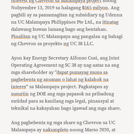
interest ng Chevron sa Malampaya project
noong
Nobyembre 13, 2019 sa halagang
$565 milyon
. Ang
pagbili ay sa pamamagitan ng subsidiary ng Udenna
na UC Malampaya Philippines Pte Ltd., na
itinatag
dalawang buwan lamang bago ang bentahan.
Pinalitan
ng UC Malampaya ang pangalan ng bahagi
ng Chevron sa proyekto
ng
UC 38 LLC.
Ayon kay Energy Secretary Alfonso Cusi, ang Joint
Operating Agreement ng SC 38 ay nag-aatas na ang
mga shareholder ay “
dapat pumayag muna sa
pagbebenta ng anuman o lahat ng kalahok na
interes
” sa Malampaya project. Pagkatapos ay
susuriin
ng DOE ang mga papasok na pribadong
entidad para sa kanilang mga legal, pinansyal at
teknikal na kakayahan bago igawad ang mga share.
Ang pagbebenta ng mga share ng Chevron sa UC
Malampaya ay
nakumpleto
noong Marso 2020, at