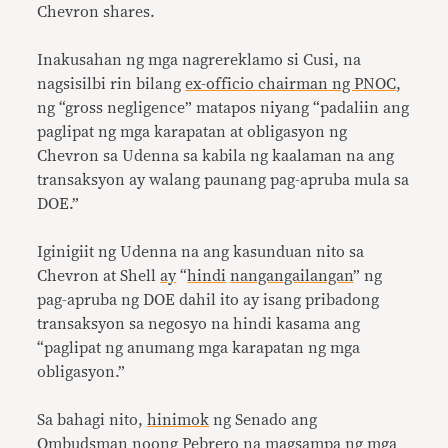
Chevron shares.
Inakusahan ng mga nagrereklamo si Cusi, na
nagsisilbi rin bilang
ex-officio chairman ng PNOC
,
ng “gross negligence” matapos niyang “padaliin ang
paglipat ng mga karapatan at obligasyon ng
Chevron sa Udenna sa kabila ng kaalaman na ang
transaksyon ay walang paunang pag-apruba mula sa
DOE.”
Iginigiit ng Udenna na ang kasunduan nito sa
Chevron at Shell
ay
“
hindi
nangangailangan
” ng
pag-apruba ng DOE dahil ito ay isang pribadong
transaksyon sa negosyo na hindi kasama ang
“paglipat ng anumang mga karapatan ng mga
obligasyon.”
Sa bahagi nito,
hinimok
ng Senado ang
Ombudsman noong Pebrero na magsampa ng mga