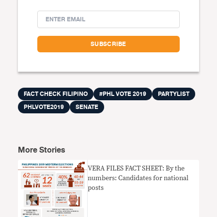
FACT CHECK FILIPINO
#PHL VOTE 2019
PARTYLIST
PHLVOTE2019
SENATE
More Stories
VERA FILES FACT SHEET: By the
numbers: Candidates for national
posts