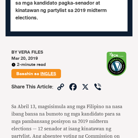
sa mga kandidato pagka-senador at
kinatawan ng partylist sa 2019 midterm
elections.
BY
VERA FILES
Mar 20, 2019
2-minute read
Basahin sa
INGLES
Copy
Facebook
X
Viber
Share This Article
:
Link
Sa Abril 13, magsisimula ang mga Filipino na nasa
ibang bansa na bumoto ng mga kandidato para sa
mga pambansang posisyon sa 2019 midterm
elections — 12 senador at isang kinatawan ng
partylist. Ang absentee voting ng Commission on