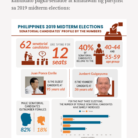
kandidato pagka-senador at kinatawan ng partylist
sa 2019 midterm elections: