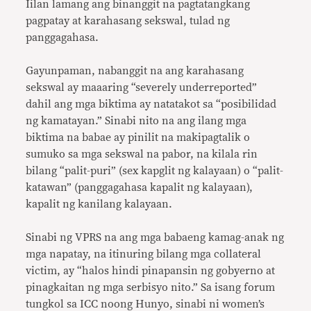
Iilan lamang ang binanggit na pagtatangkang
pagpatay at karahasang sekswal, tulad ng
panggagahasa.
Gayunpaman, nabanggit na ang karahasang
sekswal ay maaaring “severely underreported”
dahil ang mga biktima ay natatakot sa “posibilidad
ng kamatayan.” Sinabi nito na ang ilang mga
biktima na babae ay pinilit na makipagtalik o
sumuko sa mga sekswal na pabor, na kilala rin
bilang “palit-puri” (sex kapglit ng kalayaan) o “palit-
katawan” (panggagahasa kapalit ng kalayaan),
kapalit ng kanilang kalayaan.
Sinabi ng VPRS na ang mga babaeng kamag-anak ng
mga napatay, na itinuring bilang mga collateral
victim, ay “halos hindi pinapansin ng gobyerno at
pinagkaitan ng mga serbisyo nito.” Sa isang forum
tungkol sa ICC noong Hunyo, sinabi ni women’s