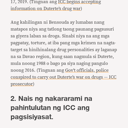
17, 2019. (Tingnan ang
ICC begins accepting
information on Duterte’s drug war
)
Ang kahilingan ni Bensouda ay lumabas nang
matapos niya ang tatlong taong paunang pagsusuri
sa giyera laban sa droga. Sinabi niya na ang mga
pagpatay, torture, at iba pang mga krimen na nagta-
target sa hinihinalang drug personalities ay laganap
na sa Davao region, kung saan nagmula si Duterte,
mula noong 1988 o bago pa siya naging pangulo
noong 2016. (Tingnan ang
Gov’t officials, police
conspired to carry out Duterte’s war on drugs — ICC
prosecutor
)
2. Nais ng nakararami na
pahintulutan ng ICC ang
pagsisiyasat.