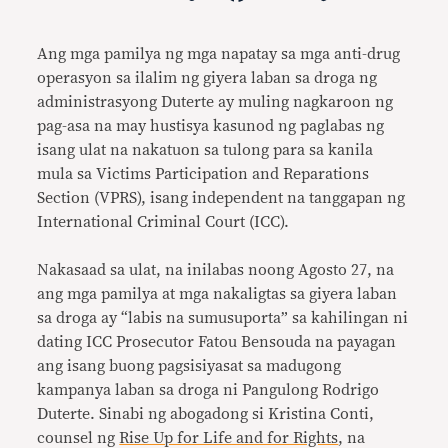
Link
Ang mga pamilya ng mga napatay sa mga anti-drug
operasyon sa ilalim ng giyera laban sa droga ng
administrasyong Duterte ay muling nagkaroon ng
pag-asa na may hustisya kasunod ng paglabas ng
isang ulat na nakatuon sa tulong para sa kanila
mula sa Victims Participation and Reparations
Section (VPRS), isang independent na tanggapan ng
International Criminal Court (ICC).
Nakasaad sa ulat, na inilabas noong Agosto 27, na
ang mga pamilya at mga nakaligtas sa giyera laban
sa droga ay “labis na sumusuporta” sa kahilingan ni
dating ICC Prosecutor Fatou Bensouda na payagan
ang isang buong pagsisiyasat sa madugong
kampanya laban sa droga ni Pangulong Rodrigo
Duterte. Sinabi ng abogadong si Kristina Conti,
counsel ng
Rise Up for Life and for Rights
, na