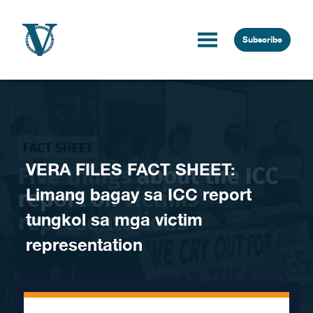
Skip to content
Subscribe
VERA FILES FACT SHEET:
Limang bagay sa ICC report
tungkol sa mga victim
representation