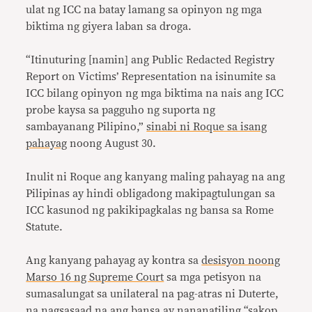
ulat ng ICC na batay lamang sa opinyon ng mga
biktima ng giyera laban sa droga.
“Itinuturing [namin] ang Public Redacted Registry
Report on Victims’ Representation na isinumite sa
ICC bilang opinyon ng mga biktima na nais ang ICC
probe kaysa sa pagguho ng suporta ng
sambayanang Pilipino,”
sinabi ni Roque sa isang
pahayag
noong August 30.
Inulit ni Roque ang kanyang maling pahayag na ang
Pilipinas ay hindi obligadong makipagtulungan sa
ICC kasunod ng pakikipagkalas ng bansa sa Rome
Statute.
Ang kanyang pahayag ay kontra sa
desisyon noong
Marso 16 ng Supreme Court
sa mga petisyon na
sumasalungat sa unilateral na pag-atras ni Duterte,
na nagsasaad na ang bansa ay nananatiling “sakop