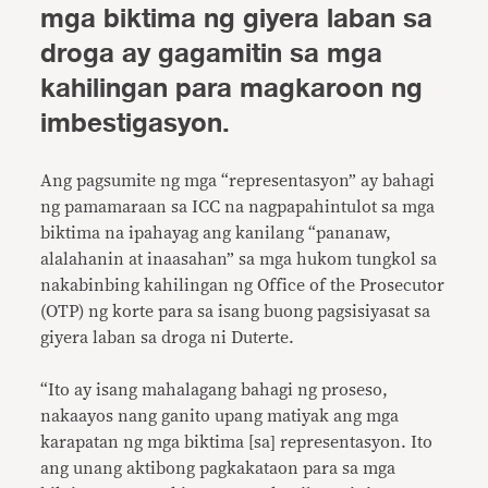
mga biktima ng giyera laban sa
droga ay gagamitin sa mga
kahilingan para magkaroon ng
imbestigasyon.
Ang pagsumite ng mga “representasyon” ay bahagi
ng pamamaraan sa ICC na nagpapahintulot sa mga
biktima na ipahayag ang kanilang “pananaw,
alalahanin at inaasahan” sa mga hukom tungkol sa
nakabinbing kahilingan ng Office of the Prosecutor
(OTP) ng korte para sa isang buong pagsisiyasat sa
giyera laban sa droga ni Duterte.
“Ito ay isang mahalagang bahagi ng proseso,
nakaayos nang ganito upang matiyak ang mga
karapatan ng mga biktima [sa] representasyon. Ito
ang unang aktibong pagkakataon para sa mga