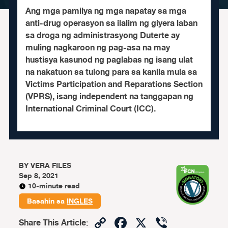
Ang mga pamilya ng mga napatay sa mga
anti-drug operasyon sa ilalim ng giyera laban
sa droga ng administrasyong Duterte ay
muling nagkaroon ng pag-asa na may
hustisya kasunod ng paglabas ng isang ulat
na nakatuon sa tulong para sa kanila mula sa
Victims Participation and Reparations Section
(VPRS), isang independent na tanggapan ng
International Criminal Court (ICC).
BY
VERA FILES
Sep 8, 2021
10-minute read
Basahin sa
INGLES
Copy
Facebook
X
Viber
Share This Article
: