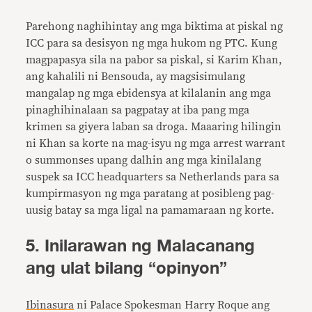
Parehong naghihintay ang mga biktima at piskal ng
ICC para sa desisyon ng mga hukom ng PTC. Kung
magpapasya sila na pabor sa piskal, si Karim Khan,
ang kahalili ni Bensouda, ay magsisimulang
mangalap ng mga ebidensya at kilalanin ang mga
pinaghihinalaan sa pagpatay at iba pang mga
krimen sa giyera laban sa droga. Maaaring hilingin
ni Khan sa korte na mag-isyu ng mga arrest warrant
o summonses upang dalhin ang mga kinilalang
suspek sa ICC headquarters sa Netherlands para sa
kumpirmasyon ng mga paratang at posibleng pag-
uusig batay sa mga ligal na pamamaraan ng korte.
5. Inilarawan ng Malacanang
ang ulat bilang “opinyon”
Ibinasura
ni Palace Spokesman Harry Roque ang