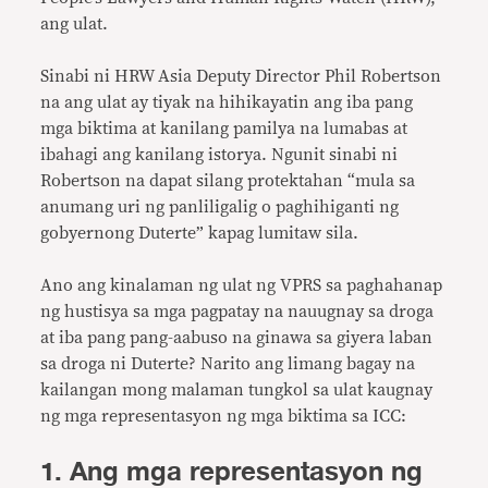
ang ulat.
Sinabi ni HRW Asia Deputy Director Phil Robertson
na ang ulat ay tiyak na hihikayatin ang iba pang
mga biktima at kanilang pamilya na lumabas at
ibahagi ang kanilang istorya. Ngunit sinabi ni
Robertson na dapat silang protektahan “mula sa
anumang uri ng panliligalig o paghihiganti ng
gobyernong Duterte” kapag lumitaw sila.
Ano ang kinalaman ng ulat ng VPRS sa paghahanap
ng hustisya sa mga pagpatay na nauugnay sa droga
at iba pang pang-aabuso na ginawa sa giyera laban
sa droga ni Duterte? Narito ang limang bagay na
kailangan mong malaman tungkol sa ulat kaugnay
ng mga representasyon ng mga biktima sa ICC:
1. Ang mga representasyon ng