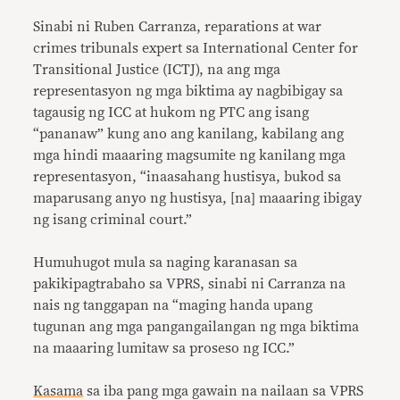
Sinabi ni Ruben Carranza, reparations at war
crimes tribunals expert sa International Center for
Transitional Justice (ICTJ), na ang mga
representasyon ng mga biktima ay nagbibigay sa
tagausig ng ICC at hukom ng PTC ang isang
“pananaw” kung ano ang kanilang, kabilang ang
mga hindi maaaring magsumite ng kanilang mga
representasyon, “inaasahang hustisya, bukod sa
maparusang anyo ng hustisya, [na] maaaring ibigay
ng isang criminal court.”
Humuhugot mula sa naging karanasan sa
pakikipagtrabaho sa VPRS, sinabi ni Carranza na
nais ng tanggapan na “maging handa upang
tugunan ang mga pangangailangan ng mga biktima
na maaaring lumitaw sa proseso ng ICC.”
Kasama
sa iba pang mga gawain na nailaan sa VPRS