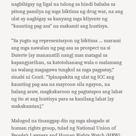
nagbibigay ng ligal na tulong sa hindi bababa sa
pitong pamilya ng mga biktima ng drug war, na ang
ulat ay nagbigay sa kanyang mga kliyente ng
“kaunting pag-asa“ na makamit ang hustisya.
“Sa yugto ng representasyon ng biktima … marami
ang mga nawalan ng pag-asa sa prospect na si
Duterte [ay mananatili nang] mas matagal sa
kapangyarihan, sa katotohanang wala o malamang
na walang magagawa tungkol sa mga pagpatay,”
sinabi ni Conti. “Ipinapakita ng ulat ng ICC ang
kaunting pag-asa na mayroon sila ngayon, na
balang araw, magkakaroon ng pagtatapos ang lahat
ng ito at ang hustisya para sa kanilang lahat [ay
makakamtan].”
Malugod na tinanggap din ng mga abugado at
human rights group, tulad ng National Union of
People’s Lawyers and Human Rights Watch (HRW),