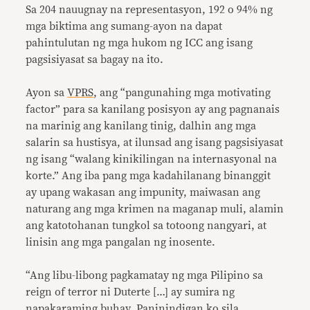
Sa 204 nauugnay na representasyon, 192 o 94% ng
mga biktima ang sumang-ayon na dapat
pahintulutan ng mga hukom ng ICC ang isang
pagsisiyasat sa bagay na ito.
Ayon sa
VPRS
, ang “pangunahing mga motivating
factor” para sa kanilang posisyon ay ang pagnanais
na marinig ang kanilang tinig, dalhin ang mga
salarin sa hustisya, at ilunsad ang isang pagsisiyasat
ng isang “walang kinikilingan na internasyonal na
korte.” Ang iba pang mga kadahilanang binanggit
ay upang wakasan ang impunity, maiwasan ang
naturang ang mga krimen na maganap muli, alamin
ang katotohanan tungkol sa totoong nangyari, at
linisin ang mga pangalan ng inosente.
“Ang libu-libong pagkamatay ng mga Pilipino sa
reign of terror ni Duterte […] ay sumira ng
napakaraming buhay. Paninindigan ko sila,