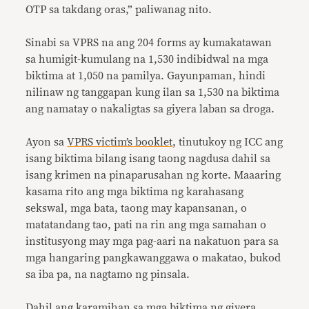
OTP sa takdang oras,” paliwanag nito.
Sinabi sa VPRS na ang 204 forms ay kumakatawan
sa humigit-kumulang na 1,530 indibidwal na mga
biktima at 1,050 na pamilya. Gayunpaman, hindi
nilinaw ng tanggapan kung ilan sa 1,530 na biktima
ang namatay o nakaligtas sa giyera laban sa droga.
Ayon sa
VPRS victim’s booklet
, tinutukoy ng ICC ang
isang biktima bilang isang taong nagdusa dahil sa
isang krimen na pinaparusahan ng korte. Maaaring
kasama rito ang mga biktima ng karahasang
sekswal, mga bata, taong may kapansanan, o
matatandang tao, pati na rin ang mga samahan o
institusyong may mga pag-aari na nakatuon para sa
mga hangaring pangkawanggawa o makatao, bukod
sa iba pa, na nagtamo ng pinsala.
Dahil ang karamihan sa mga biktima ng giyera