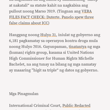
at nakatali” sa statute kahit na nagkabisa ang
pullout noong Marso 2019. (Tingnan ang
VERA
FILES FACT CHECK: Duterte, Panelo spew three
false claims about ICC
)
Hanggang noong
Hulyo 31
, iniulat ng gobyerno ang
6,181 pagkamatay sa operasyon kontra droga mula
noong Hulyo 2016. Gayunpaman,
tinatantya
ng mga
(human) rights group, kasama si United Nations
High Commissioner for Human Rights Michelle
Bachelet, na ang tunay na bilang ng mga namatay
ay maaaring “higit sa triple” ng datos ng gobyerno.
Mga Pinagmulan
International Criminal Court,
Public Redacted