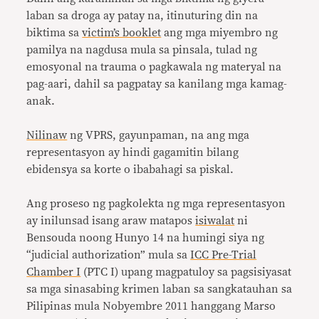
laban sa droga ay patay na, itinuturing din na
biktima sa
victim’s booklet
ang mga miyembro ng
pamilya na nagdusa mula sa pinsala, tulad ng
emosyonal na trauma o pagkawala ng materyal na
pag-aari, dahil sa pagpatay sa kanilang mga kamag-
anak.
Nilinaw
ng VPRS, gayunpaman, na ang mga
representasyon ay hindi gagamitin bilang
ebidensya sa korte o ibabahagi sa piskal.
Ang proseso ng pagkolekta ng mga representasyon
ay inilunsad isang araw matapos
isiwalat
ni
Bensouda noong Hunyo 14 na humingi siya ng
“judicial authorization” mula sa
ICC Pre-Trial
Chamber I
(PTC I) upang magpatuloy sa pagsisiyasat
sa mga sinasabing krimen laban sa sangkatauhan sa
Pilipinas mula Nobyembre 2011 hanggang Marso