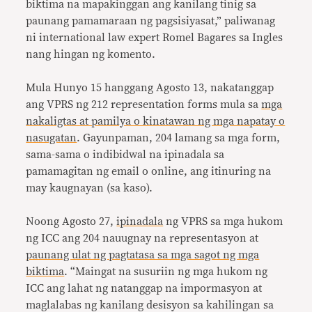
biktima na mapakinggan ang kanilang tinig sa
paunang pamamaraan ng pagsisiyasat,” paliwanag
ni international law expert Romel Bagares sa Ingles
nang hingan ng komento.
Mula Hunyo 15 hanggang Agosto 13, nakatanggap
ang VPRS ng 212 representation forms mula sa
mga
nakaligtas at pamilya o kinatawan ng mga napatay o
nasugatan
. Gayunpaman, 204 lamang sa mga form,
sama-sama o indibidwal na ipinadala sa
pamamagitan ng email o online, ang itinuring na
may kaugnayan (sa kaso).
Noong Agosto 27,
ipinadala
ng VPRS sa mga hukom
ng ICC ang 204 nauugnay na representasyon at
paunang ulat ng pagtatasa sa mga sagot ng mga
biktima
. “Maingat na susuriin ng mga hukom ng
ICC ang lahat ng natanggap na impormasyon at
maglalabas ng kanilang desisyon sa kahilingan sa