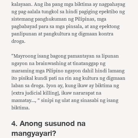
kalayaan. Ang iba pang mga biktima ay nagpahayag
ng pag-aalala tungkol sa hindi pagiging epektibo ng
sistemang panghukuman ng Pilipinas, mga
pagbabayad para sa mga pinsala, at ang epektong
panlipunan at pangkultura ng digmaan kontra
droga.
“Mayroong isang bagong pamantayan sa lipunan
ngayon na brainwashing at tinatanggap ng
maraming mga Pilipino ngayon dahil hindi lamang
ito pisikal kundi pati na rin ang kultura ng digmaan
laban sa droga. Iyon ay, kung ikaw ay biktima ng
[extra judicial killing], ikaw nararapat na
mamatay…, ” sinipi ng ulat ang sinasabi ng isang
biktima.
4. Anong susunod na
mangyayari?