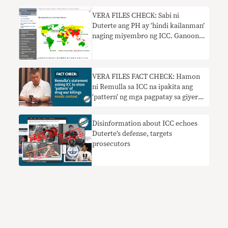
VERA FILES CHECK: Sabi ni
Duterte ang PH ay ‘hindi kailanman’
naging miyembro ng ICC. Ganoon
ba?
VERA FILES FACT CHECK: Hamon
ni Remulla sa ICC na ipakita ang
‘pattern’ ng mga pagpatay sa giyera
sa droga nangangailangan ng
konteksto
Disinformation about ICC echoes
Duterte’s defense, targets
prosecutors