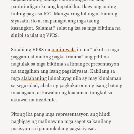
paninindigan ko ang kapatid ko. Ikaw ang aming
huling pag-asa ICC. Mangyaring tulungan kaming
siyasatin ito at mapanagot ang mga taong
kasangkot. Salamat,” sulat ng isa sa mga biktima na
sinipi sa ulat
ng VPRS.
Sinabi ng VPRS na
naniniwala
ito na “takot sa mga
pagganti at muling pagka-trauma” ang pilit na
nagtulak sa mga biktima sa limang representasyon
na tanggihan ang isang pagsisiyasat. Kabilang sa
mga
alalahaning
ipinahayag nila ay may kinalaman
sa seguridad, abala ng pagkakaroon ng isang batang
inaalagaan, at kawalan ng kaalaman tungkol sa
aktuwal na insidente.
Pitong iba pang mga representasyon ang hindi
nagbigay ng malinaw na mga sagot sa kanilang
posisyon sa ipinanukalang pagsisiyasat.