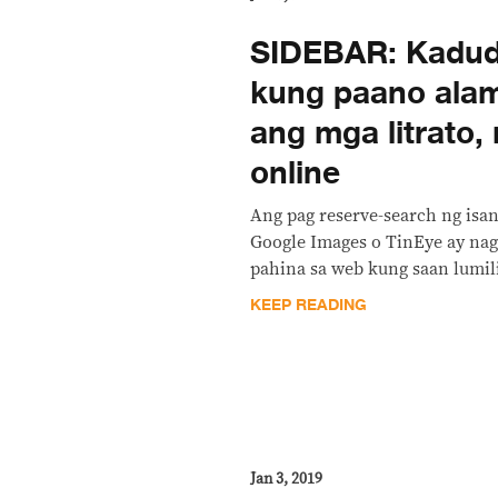
SIDEBAR: Kadud
kung paano alam
ang mga litrato,
online
Ang pag reserve-search ng is
Google Images o TinEye ay nag
pahina sa web kung saan lumili
KEEP READING
Jan 3, 2019