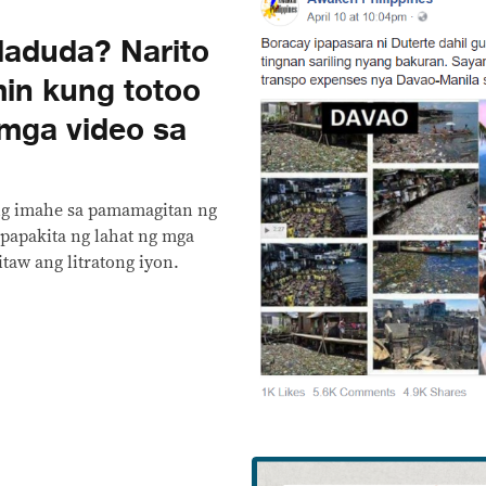
aduda? Narito
in kung totoo
 mga video sa
ang imahe sa pamamagitan ng
papakita ng lahat ng mga
taw ang litratong iyon.