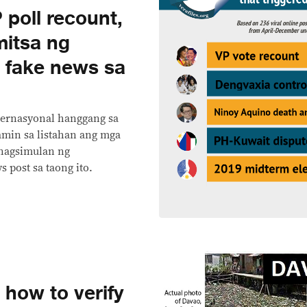
poll recount,
mitsa ng
 fake news sa
nternasyonal hanggang sa
min sa listahan ang mga
inagsimulan ng
post sa taong ito.
 how to verify