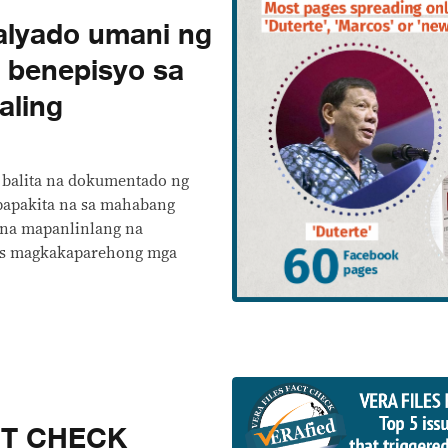
alyado umani ng
 benepisyo sa
aling
 balita na dokumentado ng
papakita na sa mahabang
 na mapanlinlang na
los magkakaparehong mga
CT CHECK