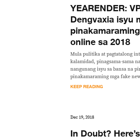
YEARENDER: VP 
Dengvaxia isyu 
pinakamaraming
online sa 2018
Mula pulitika at pagtatalong i
kalamidad, pinagsama-sama na
nangunang isyu sa bansa na p
pinakamaraming mga fake news 
KEEP READING
Dec 19, 2018
In Doubt? Here’s