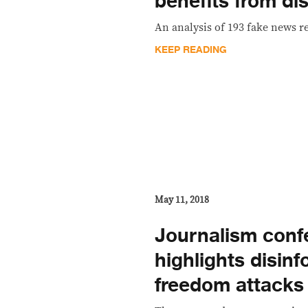
benefits from di
An analysis of 193 fake news re
KEEP READING
May 11, 2018
Journalism conf
highlights disin
freedom attacks