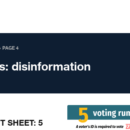
❯
PAGE 4
s:
disinformation
T SHEET: 5