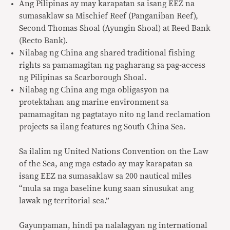
Ang Pilipinas ay may karapatan sa isang EEZ na
sumasaklaw sa Mischief Reef (Panganiban Reef),
Second Thomas Shoal (Ayungin Shoal) at Reed Bank
(Recto Bank).
Nilabag ng China ang shared traditional fishing
rights sa pamamagitan ng pagharang sa pag-access
ng Pilipinas sa Scarborough Shoal.
Nilabag ng China ang mga obligasyon na
protektahan ang marine environment sa
pamamagitan ng pagtatayo nito ng land reclamation
projects sa ilang features ng South China Sea.
Sa ilalim ng United Nations Convention on the Law
of the Sea, ang mga estado ay may karapatan sa
isang EEZ na sumasaklaw sa 200 nautical miles
“mula sa mga baseline kung saan sinusukat ang
lawak ng territorial sea.”
Gayunpaman, hindi pa nalalagyan ng international