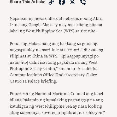
Copy
Facebook
X
Viber
Share This Article
:
Link
Napansin ng news outlets at netizens noong Abril
14 na ang Google Maps ay may mas kitang-kita na
label ng West Philippine Sea (WPS) sa site nito.
Pinuri ng Malacañang ang hakbang sa gitna ng
nagpapatuloy na maritime at territorial dispute ng
Pilipinas at China sa WPS. “Ipinagpupunyagi po
natin [ito] dahil isa itong pagkilala na ang West
Philippine Sea ay sa atin,” sinabi ni Presidential
Communications Office Undersecretary Claire
Castro sa Palace briefing.
Pinuri rin ng National Maritime Council ang label
bilang “salamin ng lumalaking pagtanggap na ang
katubigan ng West Philippine Sea ay nasa loob ng
ating soberanya, sovereign rights at hurisdiksyon.”