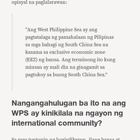
opisyal na paglalarawan:
“Ang West Philippine Sea ay ang
pagtatalaga ng pamahalaan ng Pilipinas
sa mga bahagi ng South China Sea na
kasama sa exclusive economic zone
(EEZ) ng bansa. Ang terminong ito kung
minsan ay mali din na ginagamit sa
pagtukoy sa buong South China Sea.”
Nangangahulugan ba ito na ang
WPS ay kinikilala na ngayon ng
international community?
Sa mga tuntunin ng hurisdiksyon, ilang bansa at