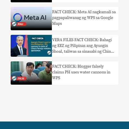
FACT CHECK: Meta AI nagkamali sa
pagpapaliwanag ng WPS sa Google
Maps
VERA FILES FACT CHECK: Bahagi
ng EEZ ng Pilipinas ang Ayungin
Shoal, taliwas sa sinasabi ng China
foreign ministry spokesman
FACT CHECK: Blogger falsely
claims PH uses water cannons in
WPS