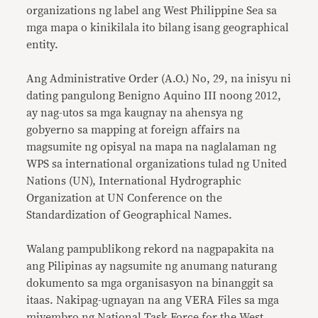
organizations ng label ang West Philippine Sea sa
mga mapa o kinikilala ito bilang isang geographical
entity.
Ang Administrative Order (A.O.) No, 29, na inisyu ni
dating pangulong Benigno Aquino III noong 2012,
ay nag-utos sa mga kaugnay na ahensya ng
gobyerno sa mapping at foreign affairs na
magsumite ng opisyal na mapa na naglalaman ng
WPS sa international organizations tulad ng United
Nations (UN), International Hydrographic
Organization at UN Conference on the
Standardization of Geographical Names.
Walang pampublikong rekord na nagpapakita na
ang Pilipinas ay nagsumite ng anumang naturang
dokumento sa mga organisasyon na binanggit sa
itaas. Nakipag-ugnayan na ang VERA Files sa mga
miyembro ng National Task Force for the West